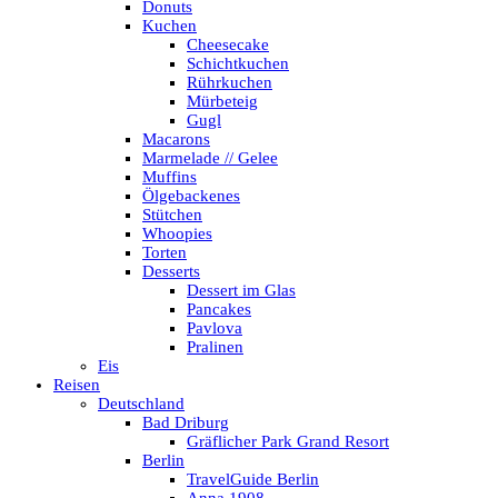
Donuts
Kuchen
Cheesecake
Schichtkuchen
Rührkuchen
Mürbeteig
Gugl
Macarons
Marmelade // Gelee
Muffins
Ölgebackenes
Stütchen
Whoopies
Torten
Desserts
Dessert im Glas
Pancakes
Pavlova
Pralinen
Eis
Reisen
Deutschland
Bad Driburg
Gräflicher Park Grand Resort
Berlin
TravelGuide Berlin