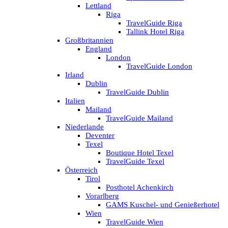
Lettland
Riga
TravelGuide Riga
Tallink Hotel Riga
Großbritannien
England
London
TravelGuide London
Irland
Dublin
TravelGuide Dublin
Italien
Mailand
TravelGuide Mailand
Niederlande
Deventer
Texel
Boutique Hotel Texel
TravelGuide Texel
Österreich
Tirol
Posthotel Achenkirch
Vorarlberg
GAMS Kuschel- und Genießerhotel
Wien
TravelGuide Wien