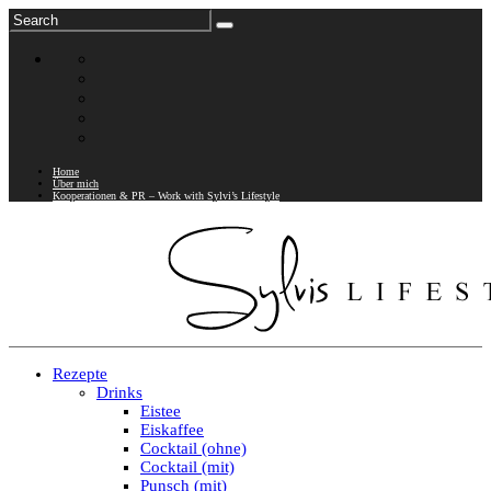
Home
Über mich
Kooperationen & PR – Work with Sylvi’s Lifestyle
Rezepte
Drinks
Eistee
Eiskaffee
Cocktail (ohne)
Cocktail (mit)
Punsch (mit)