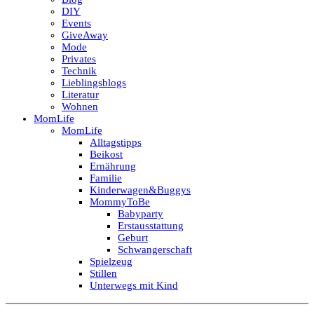
DIY
Events
GiveAway
Mode
Privates
Technik
Lieblingsblogs
Literatur
Wohnen
MomLife
MomLife
Alltagstipps
Beikost
Ernährung
Familie
Kinderwagen&Buggys
MommyToBe
Babyparty
Erstausstattung
Geburt
Schwangerschaft
Spielzeug
Stillen
Unterwegs mit Kind