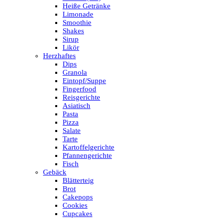
Heiße Getränke
Limonade
Smoothie
Shakes
Sirup
Likör
Herzhaftes
Dips
Granola
Eintopf/Suppe
Fingerfood
Reisgerichte
Asiatisch
Pasta
Pizza
Salate
Tarte
Kartoffelgerichte
Pfannengerichte
Fisch
Gebäck
Blätterteig
Brot
Cakepops
Cookies
Cupcakes