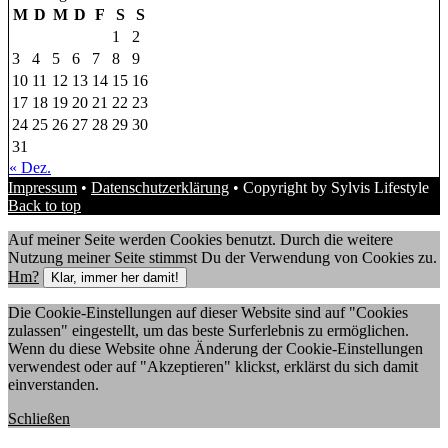
M
D
M
D
F
S
S
1
2
3
4
5
6
7
8
9
10
11
12
13
14
15
16
17
18
19
20
21
22
23
24
25
26
27
28
29
30
31
« Dez.
Impressum
•
Datenschutzerklärung
• Copyright by Sylvis Lifestyle
Back to top
Auf meiner Seite werden Cookies benutzt. Durch die weitere
Nutzung meiner Seite stimmst Du der Verwendung von Cookies zu.
Hm?
Klar, immer her damit!
Die Cookie-Einstellungen auf dieser Website sind auf "Cookies
zulassen" eingestellt, um das beste Surferlebnis zu ermöglichen.
Wenn du diese Website ohne Änderung der Cookie-Einstellungen
verwendest oder auf "Akzeptieren" klickst, erklärst du sich damit
einverstanden.
Schließen