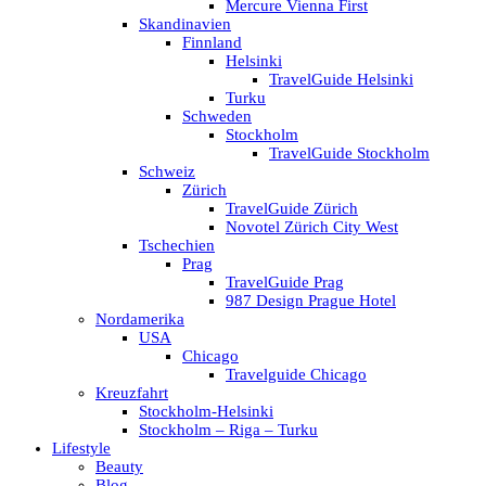
Mercure Vienna First
Skandinavien
Finnland
Helsinki
TravelGuide Helsinki
Turku
Schweden
Stockholm
TravelGuide Stockholm
Schweiz
Zürich
TravelGuide Zürich
Novotel Zürich City West
Tschechien
Prag
TravelGuide Prag
987 Design Prague Hotel
Nordamerika
USA
Chicago
Travelguide Chicago
Kreuzfahrt
Stockholm-Helsinki
Stockholm – Riga – Turku
Lifestyle
Beauty
Blog