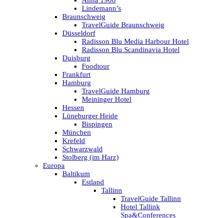
Anna 1908
Lindemann’s
Braunschweig
TravelGuide Braunschweig
Düsseldorf
Radisson Blu Media Harbour Hotel
Radisson Blu Scandinavia Hotel
Duisburg
Foodtour
Frankfurt
Hamburg
TravelGuide Hamburg
Meininger Hotel
Hessen
Lüneburger Heide
Bispingen
München
Krefeld
Schwarzwald
Stolberg (im Harz)
Europa
Baltikum
Estland
Tallinn
TravelGuide Tallinn
Hotel Tallink
Spa&Conferences