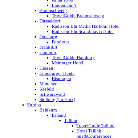
Anna 1908
Lindemann’s
Braunschweig
TravelGuide Braunschweig
Düsseldorf
Radisson Blu Media Harbour Hotel
Radisson Blu Scandinavia Hotel
Duisburg
Foodtour
Frankfurt
Hamburg
TravelGuide Hamburg
Meininger Hotel
Hessen
Lüneburger Heide
Bispingen
München
Krefeld
Schwarzwald
Stolberg (im Harz)
Europa
Baltikum
Estland
Tallinn
TravelGuide Tallinn
Hotel Tallink
Spa&Conferences