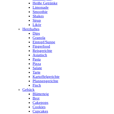
Heiße Getränke
Limonade
Smoothie
Shakes
Sirup
Likör
Herzhaftes
Dips
Granola
Eintopf/Suppe
Fingerfood
Reisgerichte
Asiatisch
Pasta
Pizza
Salate
Tarte
Kartoffelgerichte
Pfannengerichte
Fisch
Gebäck
Blätterteig
Brot
Cakepops
Cookies
Cupcakes