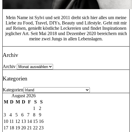
Mein Name ist Sylvi und seit 2011 dreht sich hier alles um meine
Liebe zu Food, Travel, DIYs, Beauty und Lifestyle. Geht mit mir
auf Reisen, genießt köstliche Leckereien und findet Inspirationen
jeglicher Art. Seit Mai 2018 und Dezember 2020 bereichern mich
meine zwei Jungs in allen Lebenslagen.
Archiv
Archiv
Kategorien
Kategorien
August 2026
M
D
M
D
F
S
S
1
2
3
4
5
6
7
8
9
10
11
12
13
14
15
16
17
18
19
20
21
22
23