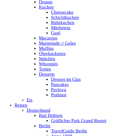
Donuts
Kuchen
Cheesecake
Schichtkuchen
Rührkuchen
Mürbeteig
Gugl
Macarons
Marmelade // Gelee
Muffins
Ölgebackenes
Stütchen
Whoopies
Torten
Desserts
Dessert im Glas
Pancakes
Pavlova
Pralinen
Eis
Reisen
Deutschland
Bad Driburg
Gräflicher Park Grand Resort
Berlin
TravelGuide Berlin