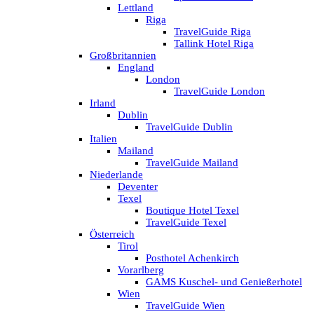
Lettland
Riga
TravelGuide Riga
Tallink Hotel Riga
Großbritannien
England
London
TravelGuide London
Irland
Dublin
TravelGuide Dublin
Italien
Mailand
TravelGuide Mailand
Niederlande
Deventer
Texel
Boutique Hotel Texel
TravelGuide Texel
Österreich
Tirol
Posthotel Achenkirch
Vorarlberg
GAMS Kuschel- und Genießerhotel
Wien
TravelGuide Wien