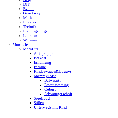
DIY
Events
GiveAway
Mode
Privates
Technik
Lieblingsblogs
Literatur
Wohnen
MomLife
MomLife
Alltagstipps
Beikost
Ernährung
Familie
Kinderwagen&Buggys
MommyToBe
Babyparty
Erstausstattung
Geburt
Schwangerschaft
Spielzeug
Stillen
Unterwegs mit Kind