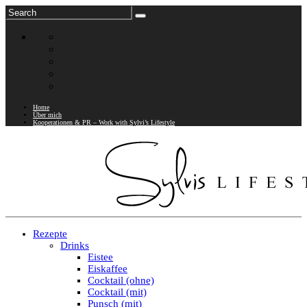
Home
Über mich
Kooperationen & PR – Work with Sylvi’s Lifestyle
Rezepte
Drinks
Eistee
Eiskaffee
Cocktail (ohne)
Cocktail (mit)
Punsch (mit)