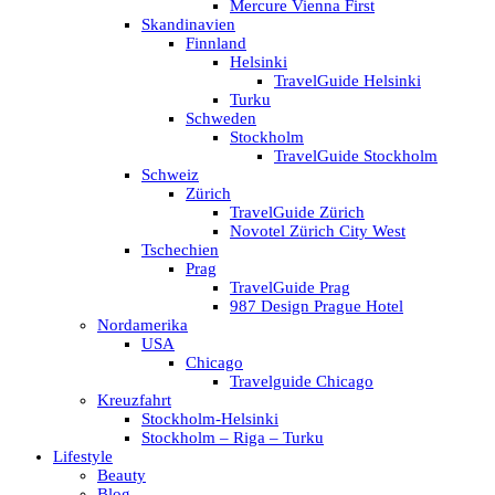
Mercure Vienna First
Skandinavien
Finnland
Helsinki
TravelGuide Helsinki
Turku
Schweden
Stockholm
TravelGuide Stockholm
Schweiz
Zürich
TravelGuide Zürich
Novotel Zürich City West
Tschechien
Prag
TravelGuide Prag
987 Design Prague Hotel
Nordamerika
USA
Chicago
Travelguide Chicago
Kreuzfahrt
Stockholm-Helsinki
Stockholm – Riga – Turku
Lifestyle
Beauty
Blog