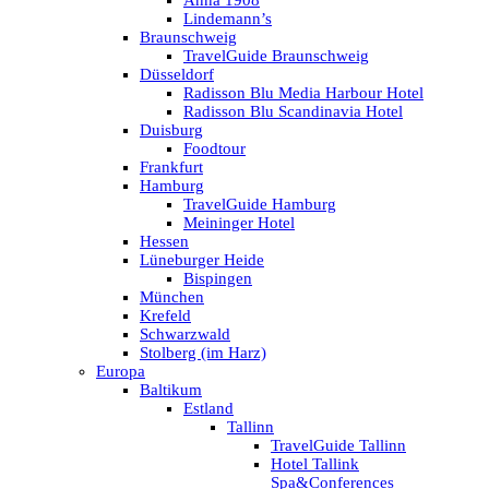
Anna 1908
Lindemann’s
Braunschweig
TravelGuide Braunschweig
Düsseldorf
Radisson Blu Media Harbour Hotel
Radisson Blu Scandinavia Hotel
Duisburg
Foodtour
Frankfurt
Hamburg
TravelGuide Hamburg
Meininger Hotel
Hessen
Lüneburger Heide
Bispingen
München
Krefeld
Schwarzwald
Stolberg (im Harz)
Europa
Baltikum
Estland
Tallinn
TravelGuide Tallinn
Hotel Tallink
Spa&Conferences