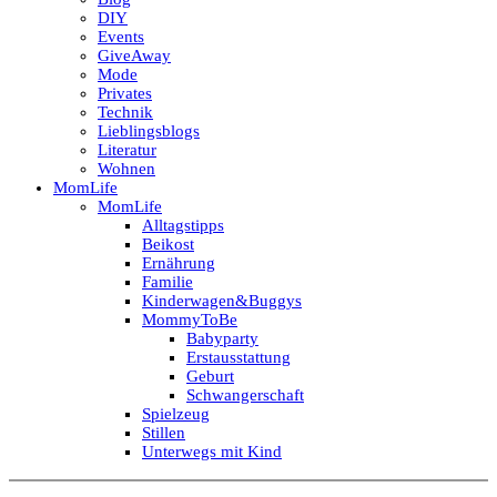
DIY
Events
GiveAway
Mode
Privates
Technik
Lieblingsblogs
Literatur
Wohnen
MomLife
MomLife
Alltagstipps
Beikost
Ernährung
Familie
Kinderwagen&Buggys
MommyToBe
Babyparty
Erstausstattung
Geburt
Schwangerschaft
Spielzeug
Stillen
Unterwegs mit Kind