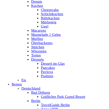
Donuts
Kuchen
Cheesecake
Schichtkuchen
Rührkuchen
Mürbeteig
Gugl
Macarons
Marmelade // Gelee
Muffins
Ölgebackenes
Stütchen
Whoopies
Torten
Desserts
Dessert im Glas
Pancakes
Pavlova
Pralinen
Eis
Reisen
Deutschland
Bad Driburg
Gräflicher Park Grand Resort
Berlin
TravelGuide Berlin