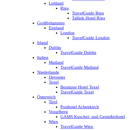
Lettland
Riga
TravelGuide Riga
Tallink Hotel Riga
Großbritannien
England
London
TravelGuide London
Irland
Dublin
TravelGuide Dublin
Italien
Mailand
TravelGuide Mailand
Niederlande
Deventer
Texel
Boutique Hotel Texel
TravelGuide Texel
Österreich
Tirol
Posthotel Achenkirch
Vorarlberg
GAMS Kuschel- und Genießerhotel
Wien
TravelGuide Wien