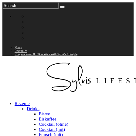
Home
Über mich
Kooperationen & PR – Work with Sylvi’s Lifestyle
Rezepte
Drinks
Eistee
Eiskaffee
Cocktail (ohne)
Cocktail (mit)
Punsch (mit)