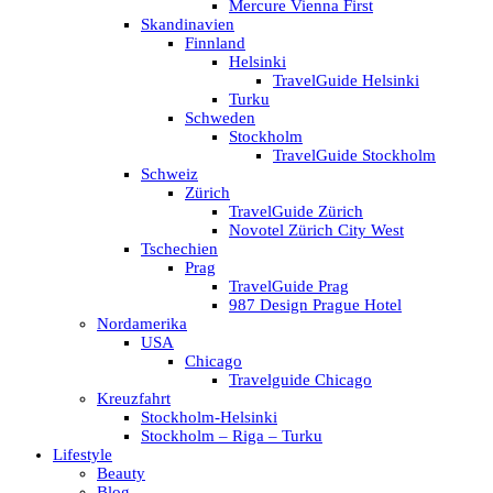
Mercure Vienna First
Skandinavien
Finnland
Helsinki
TravelGuide Helsinki
Turku
Schweden
Stockholm
TravelGuide Stockholm
Schweiz
Zürich
TravelGuide Zürich
Novotel Zürich City West
Tschechien
Prag
TravelGuide Prag
987 Design Prague Hotel
Nordamerika
USA
Chicago
Travelguide Chicago
Kreuzfahrt
Stockholm-Helsinki
Stockholm – Riga – Turku
Lifestyle
Beauty
Blog