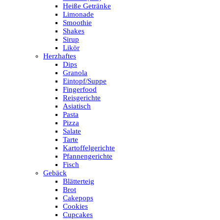
Heiße Getränke
Limonade
Smoothie
Shakes
Sirup
Likör
Herzhaftes
Dips
Granola
Eintopf/Suppe
Fingerfood
Reisgerichte
Asiatisch
Pasta
Pizza
Salate
Tarte
Kartoffelgerichte
Pfannengerichte
Fisch
Gebäck
Blätterteig
Brot
Cakepops
Cookies
Cupcakes