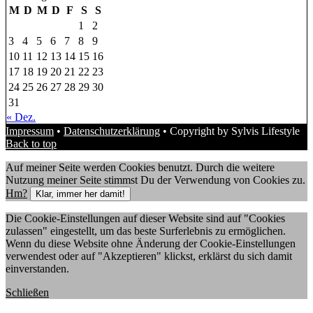
M
D
M
D
F
S
S
1
2
3
4
5
6
7
8
9
10
11
12
13
14
15
16
17
18
19
20
21
22
23
24
25
26
27
28
29
30
31
« Dez.
Impressum
•
Datenschutzerklärung
• Copyright by Sylvis Lifestyle
Back to top
Auf meiner Seite werden Cookies benutzt. Durch die weitere
Nutzung meiner Seite stimmst Du der Verwendung von Cookies zu.
Hm?
Klar, immer her damit!
Die Cookie-Einstellungen auf dieser Website sind auf "Cookies
zulassen" eingestellt, um das beste Surferlebnis zu ermöglichen.
Wenn du diese Website ohne Änderung der Cookie-Einstellungen
verwendest oder auf "Akzeptieren" klickst, erklärst du sich damit
einverstanden.
Schließen