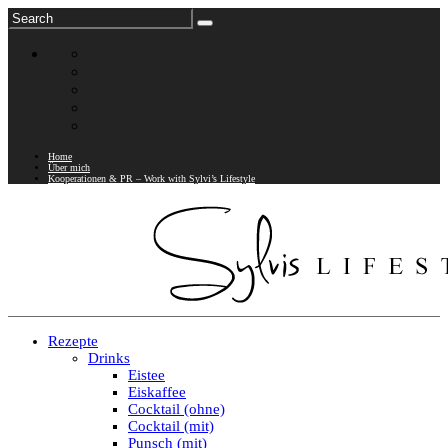
Home
Über mich
Kooperationen & PR – Work with Sylvi’s Lifestyle
Rezepte
Drinks
Eistee
Eiskaffee
Cocktail (ohne)
Cocktail (mit)
Punsch (mit)