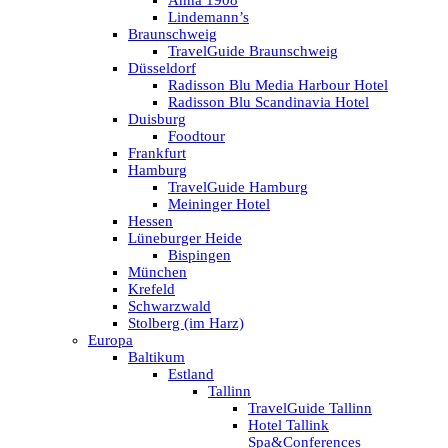
Anna 1908
Lindemann’s
Braunschweig
TravelGuide Braunschweig
Düsseldorf
Radisson Blu Media Harbour Hotel
Radisson Blu Scandinavia Hotel
Duisburg
Foodtour
Frankfurt
Hamburg
TravelGuide Hamburg
Meininger Hotel
Hessen
Lüneburger Heide
Bispingen
München
Krefeld
Schwarzwald
Stolberg (im Harz)
Europa
Baltikum
Estland
Tallinn
TravelGuide Tallinn
Hotel Tallink
Spa&Conferences