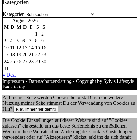
Kategorien
Kategorien
August 2026
M
D
M
D
F
S
S
1
2
3
4
5
6
7
8
9
10
11
12
13
14
15
16
17
18
19
20
21
22
23
24
25
26
27
28
29
30
31
« Dez.
Impressum
•
Datenschutzerklärung
• Copyright by Sylvis Lifestyle
Back to top
Auf meiner Seite werden Cookies benutzt. Durch die weitere
Nutzung meiner Seite stimmst Du der Verwendung von Cookies zu.
Hm?
Klar, immer her damit!
Die Cookie-Einstellungen auf dieser Website sind auf "Cookies
zulassen" eingestellt, um das beste Surferlebnis zu ermöglichen.
Wenn du diese Website ohne Änderung der Cookie-Einstellungen
verwendest oder auf "Akzeptieren" klickst, erklärst du sich damit