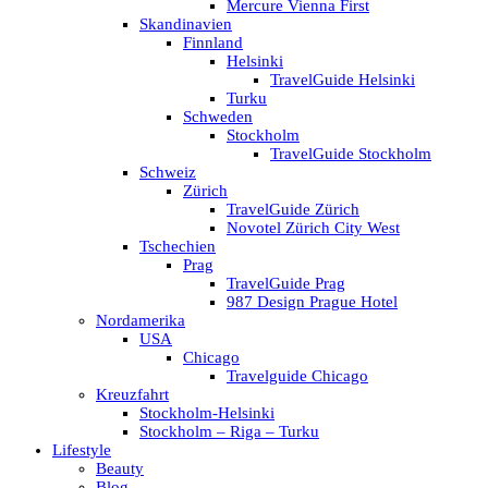
Mercure Vienna First
Skandinavien
Finnland
Helsinki
TravelGuide Helsinki
Turku
Schweden
Stockholm
TravelGuide Stockholm
Schweiz
Zürich
TravelGuide Zürich
Novotel Zürich City West
Tschechien
Prag
TravelGuide Prag
987 Design Prague Hotel
Nordamerika
USA
Chicago
Travelguide Chicago
Kreuzfahrt
Stockholm-Helsinki
Stockholm – Riga – Turku
Lifestyle
Beauty
Blog