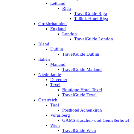
Lettland
Riga
TravelGuide Riga
Tallink Hotel Riga
Großbritannien
England
London
TravelGuide London
Irland
Dublin
TravelGuide Dublin
Italien
Mailand
TravelGuide Mailand
Niederlande
Deventer
Texel
Boutique Hotel Texel
TravelGuide Texel
Österreich
Tirol
Posthotel Achenkirch
Vorarlberg
GAMS Kuschel- und Genießerhotel
Wien
TravelGuide Wien