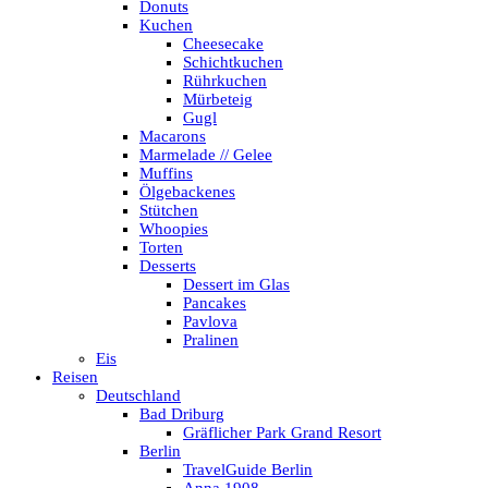
Donuts
Kuchen
Cheesecake
Schichtkuchen
Rührkuchen
Mürbeteig
Gugl
Macarons
Marmelade // Gelee
Muffins
Ölgebackenes
Stütchen
Whoopies
Torten
Desserts
Dessert im Glas
Pancakes
Pavlova
Pralinen
Eis
Reisen
Deutschland
Bad Driburg
Gräflicher Park Grand Resort
Berlin
TravelGuide Berlin