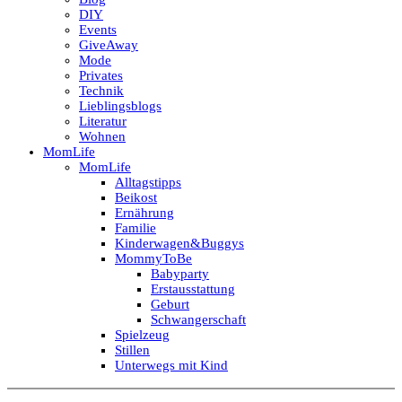
DIY
Events
GiveAway
Mode
Privates
Technik
Lieblingsblogs
Literatur
Wohnen
MomLife
MomLife
Alltagstipps
Beikost
Ernährung
Familie
Kinderwagen&Buggys
MommyToBe
Babyparty
Erstausstattung
Geburt
Schwangerschaft
Spielzeug
Stillen
Unterwegs mit Kind