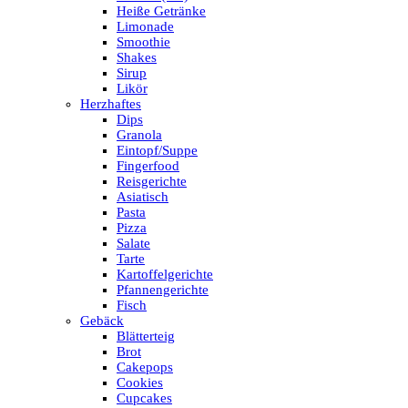
Heiße Getränke
Limonade
Smoothie
Shakes
Sirup
Likör
Herzhaftes
Dips
Granola
Eintopf/Suppe
Fingerfood
Reisgerichte
Asiatisch
Pasta
Pizza
Salate
Tarte
Kartoffelgerichte
Pfannengerichte
Fisch
Gebäck
Blätterteig
Brot
Cakepops
Cookies
Cupcakes