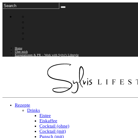
Home
Über mich
Kooperationen & PR – Work with Sylvi’s Lifestyle
Rezepte
Drinks
Eistee
Eiskaffee
Cocktail (ohne)
Cocktail (mit)
Punsch (mit)