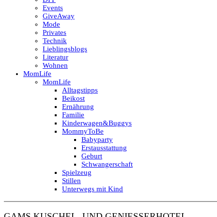
Events
GiveAway
Mode
Privates
Technik
Lieblingsblogs
Literatur
Wohnen
MomLife
MomLife
Alltagstipps
Beikost
Ernährung
Familie
Kinderwagen&Buggys
MommyToBe
Babyparty
Erstausstattung
Geburt
Schwangerschaft
Spielzeug
Stillen
Unterwegs mit Kind
GAMS KUSCHEL- UND GENIESSERHOTEL