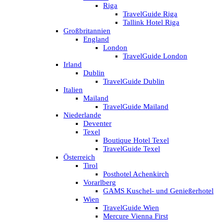
Riga
TravelGuide Riga
Tallink Hotel Riga
Großbritannien
England
London
TravelGuide London
Irland
Dublin
TravelGuide Dublin
Italien
Mailand
TravelGuide Mailand
Niederlande
Deventer
Texel
Boutique Hotel Texel
TravelGuide Texel
Österreich
Tirol
Posthotel Achenkirch
Vorarlberg
GAMS Kuschel- und Genießerhotel
Wien
TravelGuide Wien
Mercure Vienna First