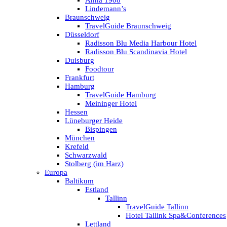
Anna 1908
Lindemann’s
Braunschweig
TravelGuide Braunschweig
Düsseldorf
Radisson Blu Media Harbour Hotel
Radisson Blu Scandinavia Hotel
Duisburg
Foodtour
Frankfurt
Hamburg
TravelGuide Hamburg
Meininger Hotel
Hessen
Lüneburger Heide
Bispingen
München
Krefeld
Schwarzwald
Stolberg (im Harz)
Europa
Baltikum
Estland
Tallinn
TravelGuide Tallinn
Hotel Tallink Spa&Conferences
Lettland