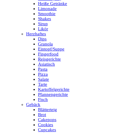
Heiße Getränke
Limonade
Smoothie
Shakes
Sirup
Likör
Herzhaftes
Dips
Granola
Eintopf/Suppe
Fingerfood
Reisgerichte
Asiatisch
Pasta
Pizza
Salate
Tarte
Kartoffelgerichte
Pfannengerichte
Fisch
Gebäck
Blätterteig
Brot
Cakepops
Cookies
Cupcakes