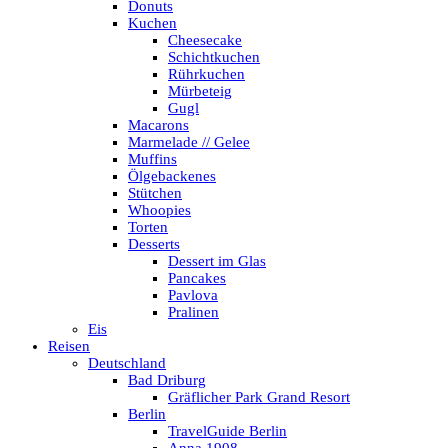
Donuts
Kuchen
Cheesecake
Schichtkuchen
Rührkuchen
Mürbeteig
Gugl
Macarons
Marmelade // Gelee
Muffins
Ölgebackenes
Stütchen
Whoopies
Torten
Desserts
Dessert im Glas
Pancakes
Pavlova
Pralinen
Eis
Reisen
Deutschland
Bad Driburg
Gräflicher Park Grand Resort
Berlin
TravelGuide Berlin