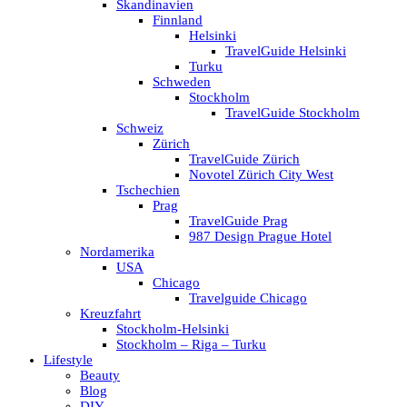
Skandinavien
Finnland
Helsinki
TravelGuide Helsinki
Turku
Schweden
Stockholm
TravelGuide Stockholm
Schweiz
Zürich
TravelGuide Zürich
Novotel Zürich City West
Tschechien
Prag
TravelGuide Prag
987 Design Prague Hotel
Nordamerika
USA
Chicago
Travelguide Chicago
Kreuzfahrt
Stockholm-Helsinki
Stockholm – Riga – Turku
Lifestyle
Beauty
Blog
DIY