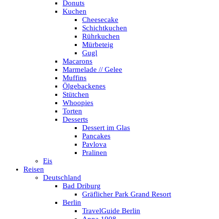
Donuts
Kuchen
Cheesecake
Schichtkuchen
Rührkuchen
Mürbeteig
Gugl
Macarons
Marmelade // Gelee
Muffins
Ölgebackenes
Stütchen
Whoopies
Torten
Desserts
Dessert im Glas
Pancakes
Pavlova
Pralinen
Eis
Reisen
Deutschland
Bad Driburg
Gräflicher Park Grand Resort
Berlin
TravelGuide Berlin