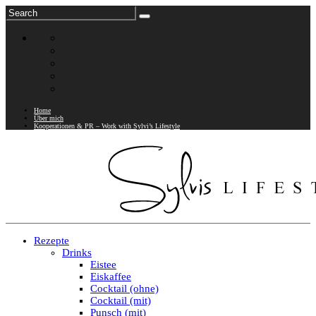
Home
Über mich
Kooperationen & PR – Work with Sylvi’s Lifestyle
Rezepte
Drinks
Eistee
Eiskaffee
Cocktail (ohne)
Cocktail (mit)
Punsch (mit)