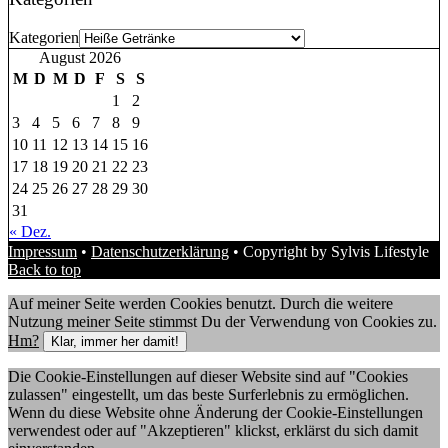
Kategorien
August 2026
M
D
M
D
F
S
S
1
2
3
4
5
6
7
8
9
10
11
12
13
14
15
16
17
18
19
20
21
22
23
24
25
26
27
28
29
30
31
« Dez.
Impressum
•
Datenschutzerklärung
• Copyright by Sylvis Lifestyle
Back to top
Auf meiner Seite werden Cookies benutzt. Durch die weitere
Nutzung meiner Seite stimmst Du der Verwendung von Cookies zu.
Hm?
Klar, immer her damit!
Die Cookie-Einstellungen auf dieser Website sind auf "Cookies
zulassen" eingestellt, um das beste Surferlebnis zu ermöglichen.
Wenn du diese Website ohne Änderung der Cookie-Einstellungen
verwendest oder auf "Akzeptieren" klickst, erklärst du sich damit