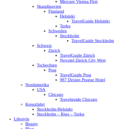
Mercure Vienna First
Skandinavien
Finnland
Helsinki
TravelGuide Helsinki
Turku
Schweden
Stockholm
TravelGuide Stockholm
Schweiz
Zürich
TravelGuide Zürich
Novotel Zürich City West
Tschechien
Prag
TravelGuide Prag
987 Design Prague Hotel
Nordamerika
USA
Chicago
Travelguide Chicago
Kreuzfahrt
Stockholm-Helsinki
Stockholm – Riga – Turku
Lifestyle
Beauty
Blog