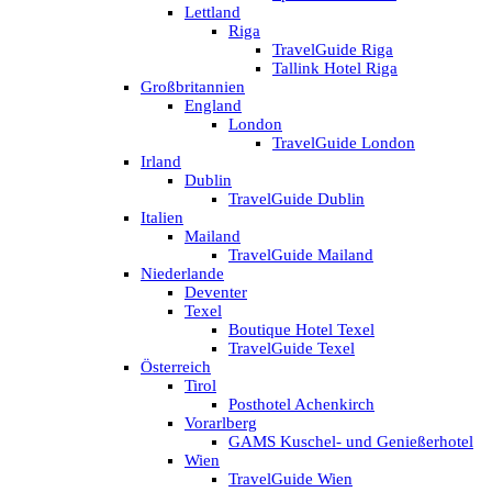
Lettland
Riga
TravelGuide Riga
Tallink Hotel Riga
Großbritannien
England
London
TravelGuide London
Irland
Dublin
TravelGuide Dublin
Italien
Mailand
TravelGuide Mailand
Niederlande
Deventer
Texel
Boutique Hotel Texel
TravelGuide Texel
Österreich
Tirol
Posthotel Achenkirch
Vorarlberg
GAMS Kuschel- und Genießerhotel
Wien
TravelGuide Wien