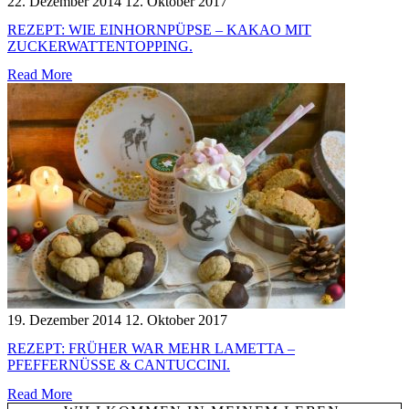
22. Dezember 2014
12. Oktober 2017
REZEPT: WIE EINHORNPÜPSE – KAKAO MIT
ZUCKERWATTENTOPPING.
Read More
19. Dezember 2014
12. Oktober 2017
REZEPT: FRÜHER WAR MEHR LAMETTA –
PFEFFERNÜSSE & CANTUCCINI.
Read More