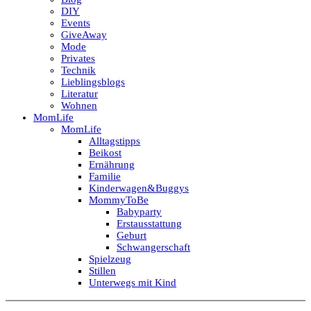
DIY
Events
GiveAway
Mode
Privates
Technik
Lieblingsblogs
Literatur
Wohnen
MomLife
MomLife
Alltagstipps
Beikost
Ernährung
Familie
Kinderwagen&Buggys
MommyToBe
Babyparty
Erstausstattung
Geburt
Schwangerschaft
Spielzeug
Stillen
Unterwegs mit Kind