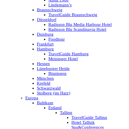
Anna 1908
Lindemann’s
Braunschweig
TravelGuide Braunschweig
Düsseldorf
Radisson Blu Media Harbour Hotel
Radisson Blu Scandinavia Hotel
Duisburg
Foodtour
Frankfurt
Hamburg
TravelGuide Hamburg
Meininger Hotel
Hessen
Lüneburger Heide
Bispingen
München
Krefeld
Schwarzwald
Stolberg (im Harz)
Europa
Baltikum
Estland
Tallinn
TravelGuide Tallinn
Hotel Tallink
Spa&Conferences