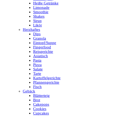
Heiße Getränke
Limonade
Smoothie
Shakes
Sirup
Likör
Herzhaftes
Dips
Granola
Eintopf/Suppe
Fingerfood
Reisgerichte
Asiatisch
Pasta
Pizza
Salate
Tarte
Kartoffelgerichte
Pfannengerichte
Fisch
Gebäck
Blätterteig
Brot
Cakepops
Cookies
Cupcakes