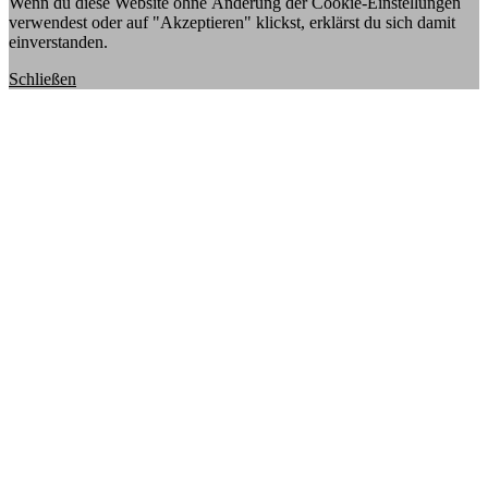
Wenn du diese Website ohne Änderung der Cookie-Einstellungen
verwendest oder auf "Akzeptieren" klickst, erklärst du sich damit
einverstanden.
Schließen