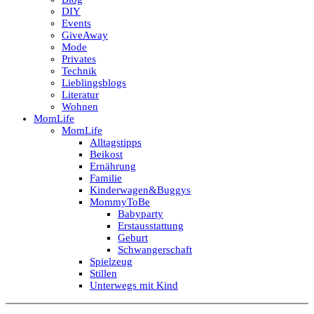
DIY
Events
GiveAway
Mode
Privates
Technik
Lieblingsblogs
Literatur
Wohnen
MomLife
MomLife
Alltagstipps
Beikost
Ernährung
Familie
Kinderwagen&Buggys
MommyToBe
Babyparty
Erstausstattung
Geburt
Schwangerschaft
Spielzeug
Stillen
Unterwegs mit Kind