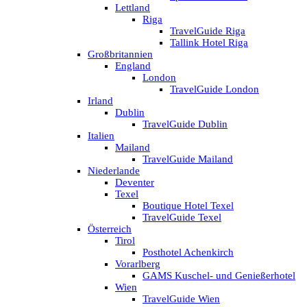
Lettland
Riga
TravelGuide Riga
Tallink Hotel Riga
Großbritannien
England
London
TravelGuide London
Irland
Dublin
TravelGuide Dublin
Italien
Mailand
TravelGuide Mailand
Niederlande
Deventer
Texel
Boutique Hotel Texel
TravelGuide Texel
Österreich
Tirol
Posthotel Achenkirch
Vorarlberg
GAMS Kuschel- und Genießerhotel
Wien
TravelGuide Wien