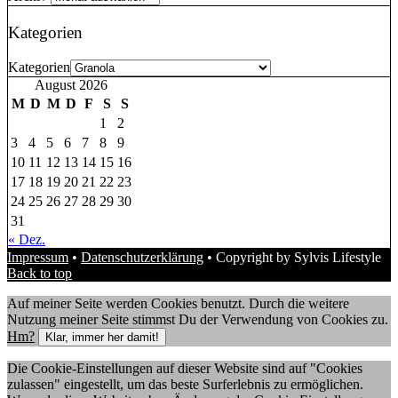
Kategorien
Kategorien
August 2026
M
D
M
D
F
S
S
1
2
3
4
5
6
7
8
9
10
11
12
13
14
15
16
17
18
19
20
21
22
23
24
25
26
27
28
29
30
31
« Dez.
Impressum
•
Datenschutzerklärung
• Copyright by Sylvis Lifestyle
Back to top
Auf meiner Seite werden Cookies benutzt. Durch die weitere
Nutzung meiner Seite stimmst Du der Verwendung von Cookies zu.
Hm?
Klar, immer her damit!
Die Cookie-Einstellungen auf dieser Website sind auf "Cookies
zulassen" eingestellt, um das beste Surferlebnis zu ermöglichen.