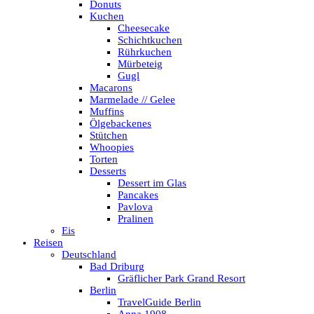
Donuts
Kuchen
Cheesecake
Schichtkuchen
Rührkuchen
Mürbeteig
Gugl
Macarons
Marmelade // Gelee
Muffins
Ölgebackenes
Stütchen
Whoopies
Torten
Desserts
Dessert im Glas
Pancakes
Pavlova
Pralinen
Eis
Reisen
Deutschland
Bad Driburg
Gräflicher Park Grand Resort
Berlin
TravelGuide Berlin