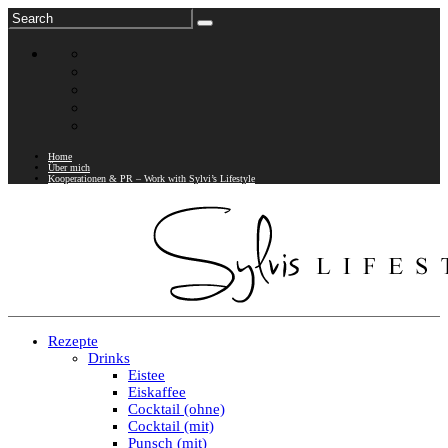
Home
Über mich
Kooperationen & PR – Work with Sylvi’s Lifestyle
Rezepte
Drinks
Eistee
Eiskaffee
Cocktail (ohne)
Cocktail (mit)
Punsch (mit)