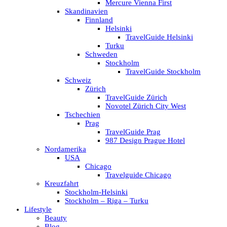
Mercure Vienna First
Skandinavien
Finnland
Helsinki
TravelGuide Helsinki
Turku
Schweden
Stockholm
TravelGuide Stockholm
Schweiz
Zürich
TravelGuide Zürich
Novotel Zürich City West
Tschechien
Prag
TravelGuide Prag
987 Design Prague Hotel
Nordamerika
USA
Chicago
Travelguide Chicago
Kreuzfahrt
Stockholm-Helsinki
Stockholm – Riga – Turku
Lifestyle
Beauty
Blog