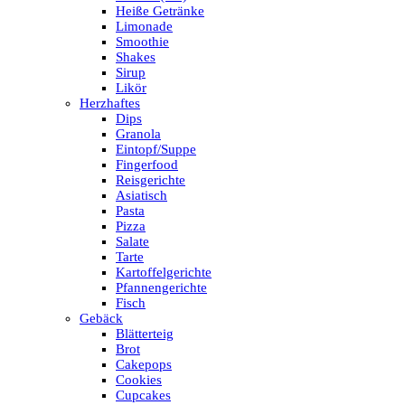
Heiße Getränke
Limonade
Smoothie
Shakes
Sirup
Likör
Herzhaftes
Dips
Granola
Eintopf/Suppe
Fingerfood
Reisgerichte
Asiatisch
Pasta
Pizza
Salate
Tarte
Kartoffelgerichte
Pfannengerichte
Fisch
Gebäck
Blätterteig
Brot
Cakepops
Cookies
Cupcakes