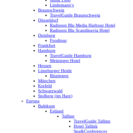
Anna 1908
Lindemann’s
Braunschweig
TravelGuide Braunschweig
Düsseldorf
Radisson Blu Media Harbour Hotel
Radisson Blu Scandinavia Hotel
Duisburg
Foodtour
Frankfurt
Hamburg
TravelGuide Hamburg
Meininger Hotel
Hessen
Lüneburger Heide
Bispingen
München
Krefeld
Schwarzwald
Stolberg (im Harz)
Europa
Baltikum
Estland
Tallinn
TravelGuide Tallinn
Hotel Tallink
Spa&Conferences