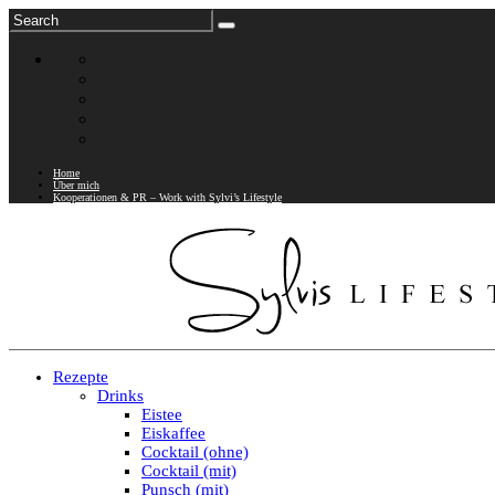
Home
Über mich
Kooperationen & PR – Work with Sylvi’s Lifestyle
Rezepte
Drinks
Eistee
Eiskaffee
Cocktail (ohne)
Cocktail (mit)
Punsch (mit)