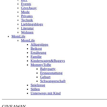
Events
GiveAway
Mode
Privates
Technik
Lieblingsblogs
Literatur
Wohnen
MomLife
MomLife
Alltagstipps
Beikost
Ernährung
Familie
Kinderwagen&Buggys
MommyToBe
Babyparty
Erstausstattung
Geburt
Schwangerschaft
Spielzeug
Stillen
Unterwegs mit Kind
GIVEAWAY