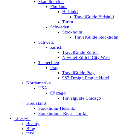
Skandinavien
Finnland
Helsinki
TravelGuide Helsinki
Turku
Schweden
Stockholm
TravelGuide Stockholm
Schweiz
Zürich
TravelGuide Zürich
Novotel Zürich City West
Tschechien
Prag
TravelGuide Prag
987 Design Prague Hotel
Nordamerika
USA
Chicago
Travelguide Chicago
Kreuzfahrt
Stockholm-Helsinki
Stockholm – Riga – Turku
Lifestyle
Beauty
Blog
DIY