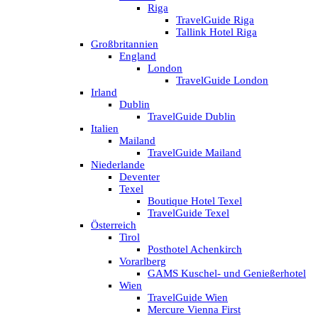
Riga
TravelGuide Riga
Tallink Hotel Riga
Großbritannien
England
London
TravelGuide London
Irland
Dublin
TravelGuide Dublin
Italien
Mailand
TravelGuide Mailand
Niederlande
Deventer
Texel
Boutique Hotel Texel
TravelGuide Texel
Österreich
Tirol
Posthotel Achenkirch
Vorarlberg
GAMS Kuschel- und Genießerhotel
Wien
TravelGuide Wien
Mercure Vienna First