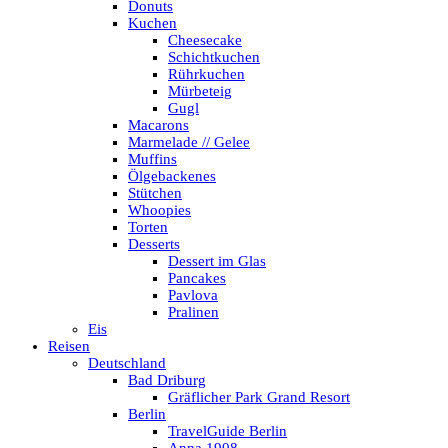
Donuts
Kuchen
Cheesecake
Schichtkuchen
Rührkuchen
Mürbeteig
Gugl
Macarons
Marmelade // Gelee
Muffins
Ölgebackenes
Stütchen
Whoopies
Torten
Desserts
Dessert im Glas
Pancakes
Pavlova
Pralinen
Eis
Reisen
Deutschland
Bad Driburg
Gräflicher Park Grand Resort
Berlin
TravelGuide Berlin