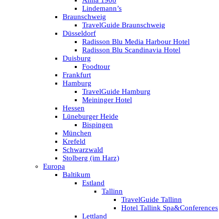
Anna 1908
Lindemann’s
Braunschweig
TravelGuide Braunschweig
Düsseldorf
Radisson Blu Media Harbour Hotel
Radisson Blu Scandinavia Hotel
Duisburg
Foodtour
Frankfurt
Hamburg
TravelGuide Hamburg
Meininger Hotel
Hessen
Lüneburger Heide
Bispingen
München
Krefeld
Schwarzwald
Stolberg (im Harz)
Europa
Baltikum
Estland
Tallinn
TravelGuide Tallinn
Hotel Tallink Spa&Conferences
Lettland