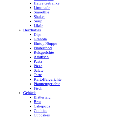
Heiße Getränke
Limonade
Smoothie
Shakes
Sirup
Likör
Herzhaftes
Dips
Granola
Eintopf/Suppe
Fingerfood
Reisgerichte
Asiatisch
Pasta
Pizza
Salate
Tarte
Kartoffelgerichte
Pfannengerichte
Fisch
Gebäck
Blätterteig
Brot
Cakepops
Cookies
Cupcakes