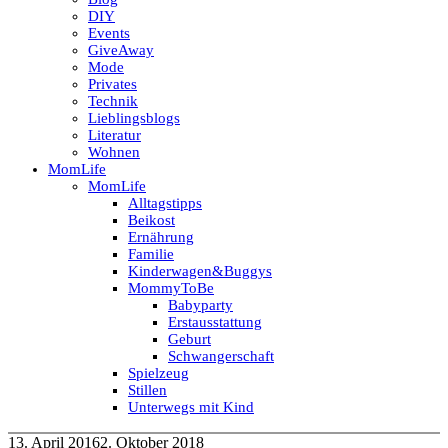
DIY
Events
GiveAway
Mode
Privates
Technik
Lieblingsblogs
Literatur
Wohnen
MomLife
MomLife
Alltagstipps
Beikost
Ernährung
Familie
Kinderwagen&Buggys
MommyToBe
Babyparty
Erstausstattung
Geburt
Schwangerschaft
Spielzeug
Stillen
Unterwegs mit Kind
13. April 2016
2. Oktober 2018