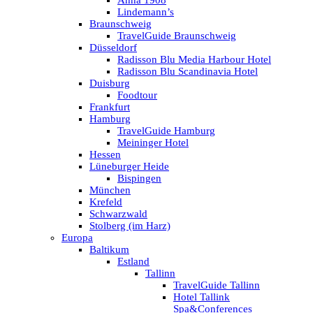
Anna 1908
Lindemann’s
Braunschweig
TravelGuide Braunschweig
Düsseldorf
Radisson Blu Media Harbour Hotel
Radisson Blu Scandinavia Hotel
Duisburg
Foodtour
Frankfurt
Hamburg
TravelGuide Hamburg
Meininger Hotel
Hessen
Lüneburger Heide
Bispingen
München
Krefeld
Schwarzwald
Stolberg (im Harz)
Europa
Baltikum
Estland
Tallinn
TravelGuide Tallinn
Hotel Tallink
Spa&Conferences