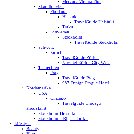
Mercure Vienna First
Skandinavien
Finnland
Helsinki
TravelGuide Helsinki
Turku
Schweden
Stockholm
TravelGuide Stockholm
Schweiz
Zürich
TravelGuide Zürich
Novotel Zürich City West
Tschechien
Prag
TravelGuide Prag
987 Design Prague Hotel
Nordamerika
USA
Chicago
Travelguide Chicago
Kreuzfahrt
Stockholm-Helsinki
Stockholm – Riga – Turku
Lifestyle
Beauty
Blog