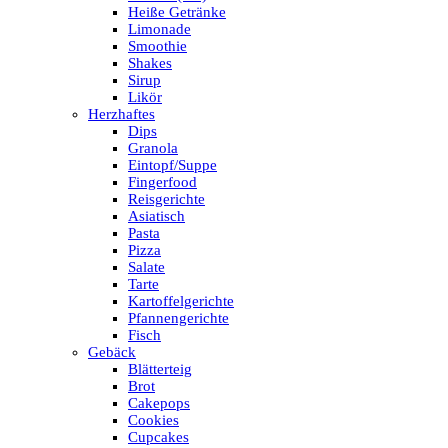
Heiße Getränke
Limonade
Smoothie
Shakes
Sirup
Likör
Herzhaftes
Dips
Granola
Eintopf/Suppe
Fingerfood
Reisgerichte
Asiatisch
Pasta
Pizza
Salate
Tarte
Kartoffelgerichte
Pfannengerichte
Fisch
Gebäck
Blätterteig
Brot
Cakepops
Cookies
Cupcakes