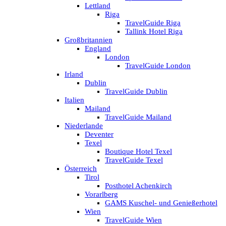
Lettland
Riga
TravelGuide Riga
Tallink Hotel Riga
Großbritannien
England
London
TravelGuide London
Irland
Dublin
TravelGuide Dublin
Italien
Mailand
TravelGuide Mailand
Niederlande
Deventer
Texel
Boutique Hotel Texel
TravelGuide Texel
Österreich
Tirol
Posthotel Achenkirch
Vorarlberg
GAMS Kuschel- und Genießerhotel
Wien
TravelGuide Wien