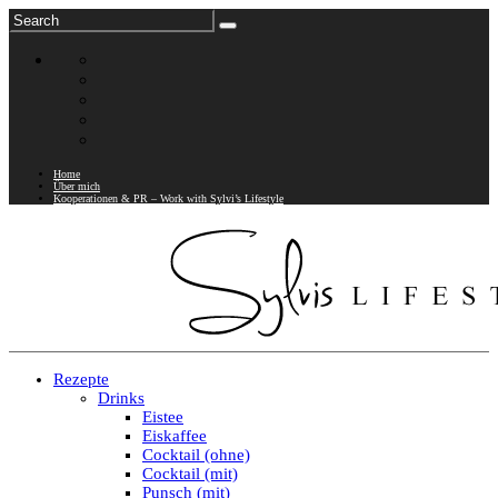
Home
Über mich
Kooperationen & PR – Work with Sylvi’s Lifestyle
Rezepte
Drinks
Eistee
Eiskaffee
Cocktail (ohne)
Cocktail (mit)
Punsch (mit)