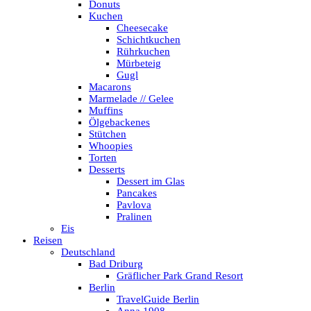
Donuts
Kuchen
Cheesecake
Schichtkuchen
Rührkuchen
Mürbeteig
Gugl
Macarons
Marmelade // Gelee
Muffins
Ölgebackenes
Stütchen
Whoopies
Torten
Desserts
Dessert im Glas
Pancakes
Pavlova
Pralinen
Eis
Reisen
Deutschland
Bad Driburg
Gräflicher Park Grand Resort
Berlin
TravelGuide Berlin