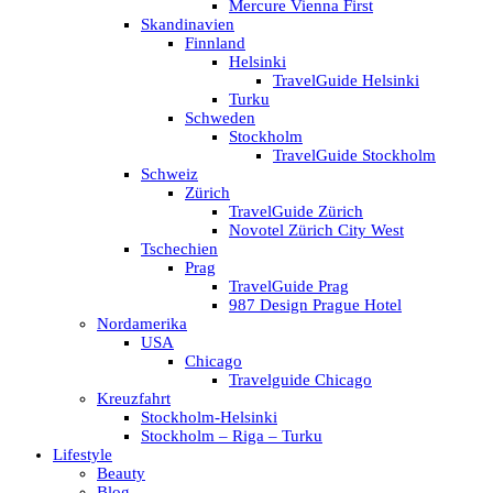
Mercure Vienna First
Skandinavien
Finnland
Helsinki
TravelGuide Helsinki
Turku
Schweden
Stockholm
TravelGuide Stockholm
Schweiz
Zürich
TravelGuide Zürich
Novotel Zürich City West
Tschechien
Prag
TravelGuide Prag
987 Design Prague Hotel
Nordamerika
USA
Chicago
Travelguide Chicago
Kreuzfahrt
Stockholm-Helsinki
Stockholm – Riga – Turku
Lifestyle
Beauty
Blog