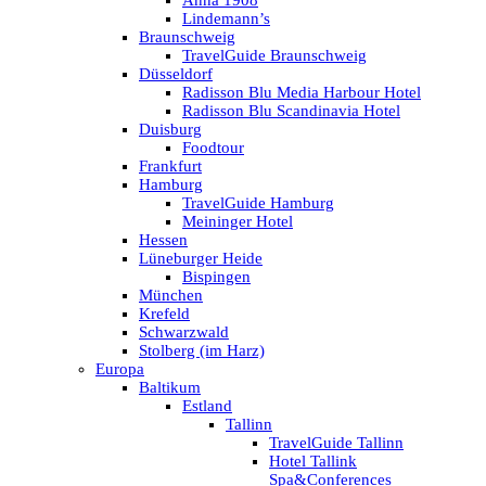
Anna 1908
Lindemann’s
Braunschweig
TravelGuide Braunschweig
Düsseldorf
Radisson Blu Media Harbour Hotel
Radisson Blu Scandinavia Hotel
Duisburg
Foodtour
Frankfurt
Hamburg
TravelGuide Hamburg
Meininger Hotel
Hessen
Lüneburger Heide
Bispingen
München
Krefeld
Schwarzwald
Stolberg (im Harz)
Europa
Baltikum
Estland
Tallinn
TravelGuide Tallinn
Hotel Tallink
Spa&Conferences