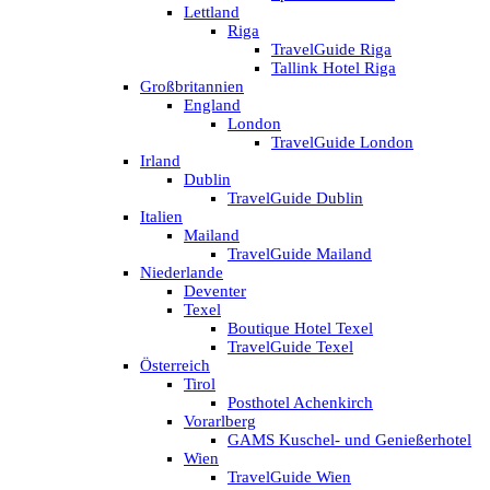
Lettland
Riga
TravelGuide Riga
Tallink Hotel Riga
Großbritannien
England
London
TravelGuide London
Irland
Dublin
TravelGuide Dublin
Italien
Mailand
TravelGuide Mailand
Niederlande
Deventer
Texel
Boutique Hotel Texel
TravelGuide Texel
Österreich
Tirol
Posthotel Achenkirch
Vorarlberg
GAMS Kuschel- und Genießerhotel
Wien
TravelGuide Wien