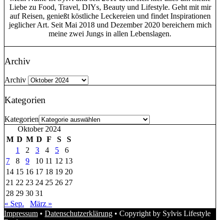
Liebe zu Food, Travel, DIYs, Beauty und Lifestyle. Geht mit mir
auf Reisen, genießt köstliche Leckereien und findet Inspirationen
jeglicher Art. Seit Mai 2018 und Dezember 2020 bereichern mich
meine zwei Jungs in allen Lebenslagen.
Archiv
Archiv
Kategorien
Kategorien
Oktober 2024
M
D
M
D
F
S
S
1
2
3
4
5
6
7
8
9
10
11
12
13
14
15
16
17
18
19
20
21
22
23
24
25
26
27
28
29
30
31
« Sep.
März »
Impressum
•
Datenschutzerklärung
• Copyright by Sylvis Lifestyle