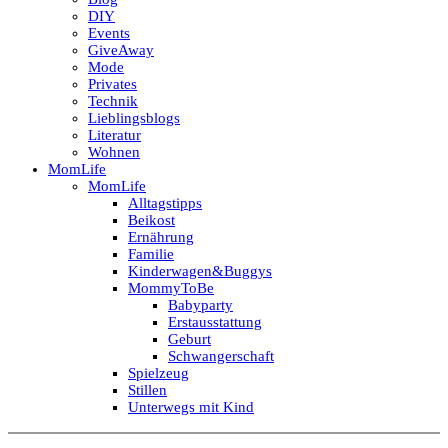
DIY
Events
GiveAway
Mode
Privates
Technik
Lieblingsblogs
Literatur
Wohnen
MomLife
MomLife
Alltagstipps
Beikost
Ernährung
Familie
Kinderwagen&Buggys
MommyToBe
Babyparty
Erstausstattung
Geburt
Schwangerschaft
Spielzeug
Stillen
Unterwegs mit Kind