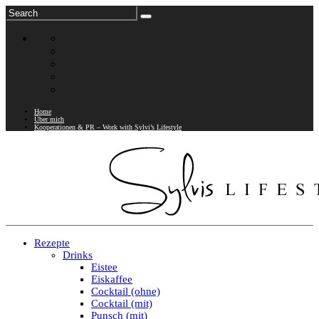
Home
Über mich
Kooperationen & PR – Work with Sylvi’s Lifestyle
Rezepte
Drinks
Eistee
Eiskaffee
Cocktail (ohne)
Cocktail (mit)
Punsch (mit)