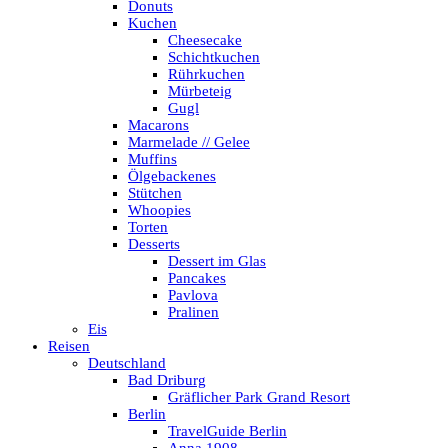
Donuts
Kuchen
Cheesecake
Schichtkuchen
Rührkuchen
Mürbeteig
Gugl
Macarons
Marmelade // Gelee
Muffins
Ölgebackenes
Stütchen
Whoopies
Torten
Desserts
Dessert im Glas
Pancakes
Pavlova
Pralinen
Eis
Reisen
Deutschland
Bad Driburg
Gräflicher Park Grand Resort
Berlin
TravelGuide Berlin