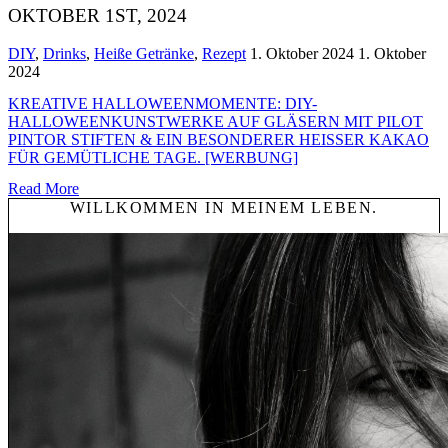
OKTOBER 1ST, 2024
DIY
,
Drinks
,
Heiße Getränke
,
Rezept
1. Oktober 2024
1. Oktober
2024
KREATIVE HALLOWEENMOMENTE: DIY-
HALLOWEENKUNSTWERKE AUF GLÄSERN MIT PILOT
PINTOR STIFTEN & EIN BESONDERER HEISSER KAKAO F
ÜR GEMÜTLICHE TAGE. [WERBUNG]
Read More
WILLKOMMEN IN MEINEM LEBEN.