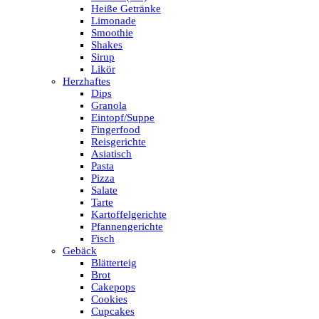
Heiße Getränke
Limonade
Smoothie
Shakes
Sirup
Likör
Herzhaftes
Dips
Granola
Eintopf/Suppe
Fingerfood
Reisgerichte
Asiatisch
Pasta
Pizza
Salate
Tarte
Kartoffelgerichte
Pfannengerichte
Fisch
Gebäck
Blätterteig
Brot
Cakepops
Cookies
Cupcakes