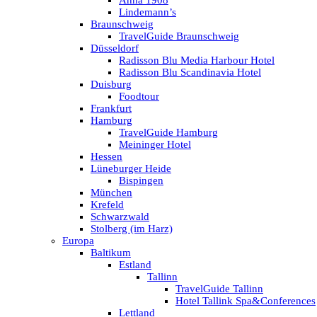
Anna 1908
Lindemann’s
Braunschweig
TravelGuide Braunschweig
Düsseldorf
Radisson Blu Media Harbour Hotel
Radisson Blu Scandinavia Hotel
Duisburg
Foodtour
Frankfurt
Hamburg
TravelGuide Hamburg
Meininger Hotel
Hessen
Lüneburger Heide
Bispingen
München
Krefeld
Schwarzwald
Stolberg (im Harz)
Europa
Baltikum
Estland
Tallinn
TravelGuide Tallinn
Hotel Tallink Spa&Conferences
Lettland