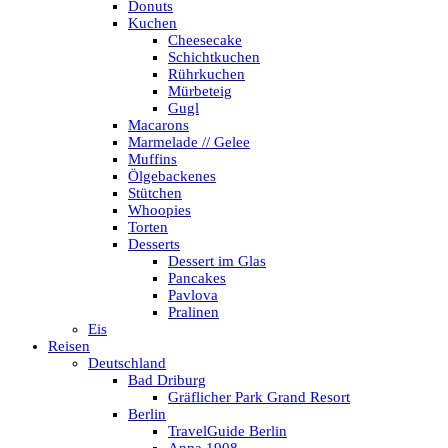
Donuts
Kuchen
Cheesecake
Schichtkuchen
Rührkuchen
Mürbeteig
Gugl
Macarons
Marmelade // Gelee
Muffins
Ölgebackenes
Stütchen
Whoopies
Torten
Desserts
Dessert im Glas
Pancakes
Pavlova
Pralinen
Eis
Reisen
Deutschland
Bad Driburg
Gräflicher Park Grand Resort
Berlin
TravelGuide Berlin