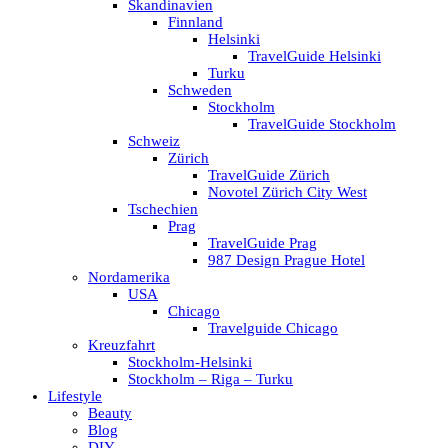
Skandinavien
Finnland
Helsinki
TravelGuide Helsinki
Turku
Schweden
Stockholm
TravelGuide Stockholm
Schweiz
Zürich
TravelGuide Zürich
Novotel Zürich City West
Tschechien
Prag
TravelGuide Prag
987 Design Prague Hotel
Nordamerika
USA
Chicago
Travelguide Chicago
Kreuzfahrt
Stockholm-Helsinki
Stockholm – Riga – Turku
Lifestyle
Beauty
Blog
DIY