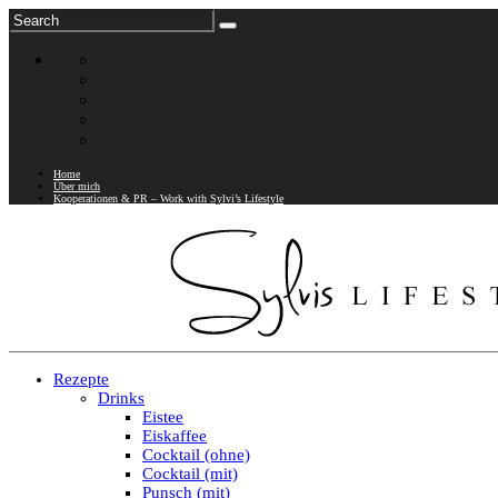
Home
Über mich
Kooperationen & PR – Work with Sylvi’s Lifestyle
Rezepte
Drinks
Eistee
Eiskaffee
Cocktail (ohne)
Cocktail (mit)
Punsch (mit)