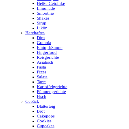
Heiße Getränke
Limonade
Smoothie
Shakes
Sirup
Likör
Herzhaftes
Dips
Granola
Eintopf/Suppe
Fingerfood
Reisgerichte
Asiatisch
Pasta
Pizza
Salate
Tarte
Kartoffelgerichte
Pfannengerichte
Fisch
Gebäck
Blätterteig
Brot
Cakepops
Cookies
Cupcakes