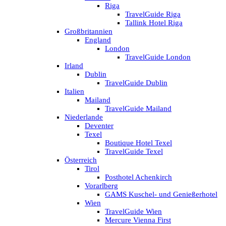
Riga
TravelGuide Riga
Tallink Hotel Riga
Großbritannien
England
London
TravelGuide London
Irland
Dublin
TravelGuide Dublin
Italien
Mailand
TravelGuide Mailand
Niederlande
Deventer
Texel
Boutique Hotel Texel
TravelGuide Texel
Österreich
Tirol
Posthotel Achenkirch
Vorarlberg
GAMS Kuschel- und Genießerhotel
Wien
TravelGuide Wien
Mercure Vienna First