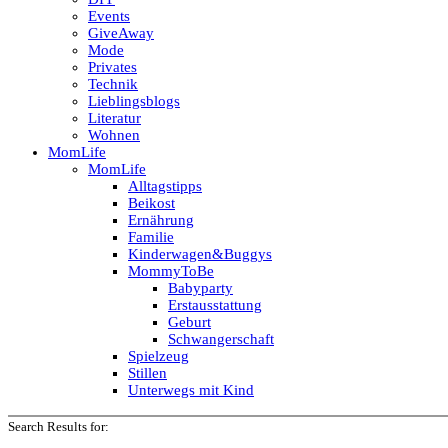
Events
GiveAway
Mode
Privates
Technik
Lieblingsblogs
Literatur
Wohnen
MomLife
MomLife
Alltagstipps
Beikost
Ernährung
Familie
Kinderwagen&Buggys
MommyToBe
Babyparty
Erstausstattung
Geburt
Schwangerschaft
Spielzeug
Stillen
Unterwegs mit Kind
Search Results for: