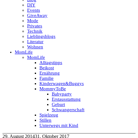
DIY
Events
GiveAway
Mode
Privates
Technik
Lieblingsblogs
Literatur
Wohnen
MomLife
MomLife
Alltagstipps
Beikost
Ernährung
Familie
Kinderwagen&Buggys
MommyToBe
Babyparty
Erstausstattung
Geburt
Schwangerschaft
Spielzeug
Stillen
Unterwegs mit Kind
29. August 2014
31. Oktober 2017