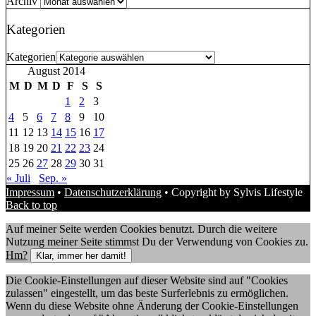
Archiv
Kategorien
Kategorien
August 2014
M
D
M
D
F
S
S
1
2
3
4
5
6
7
8
9
10
11
12
13
14
15
16
17
18
19
20
21
22
23
24
25
26
27
28
29
30
31
« Juli
Sep. »
Impressum
•
Datenschutzerklärung
• Copyright by Sylvis Lifestyle
Back to top
Auf meiner Seite werden Cookies benutzt. Durch die weitere
Nutzung meiner Seite stimmst Du der Verwendung von Cookies zu.
Hm?
Klar, immer her damit!
Die Cookie-Einstellungen auf dieser Website sind auf "Cookies
zulassen" eingestellt, um das beste Surferlebnis zu ermöglichen.
Wenn du diese Website ohne Änderung der Cookie-Einstellungen