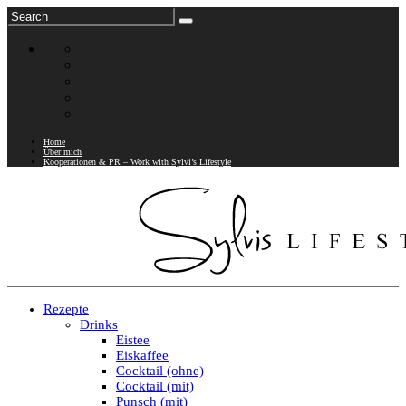
Home
Über mich
Kooperationen & PR – Work with Sylvi’s Lifestyle
Rezepte
Drinks
Eistee
Eiskaffee
Cocktail (ohne)
Cocktail (mit)
Punsch (mit)