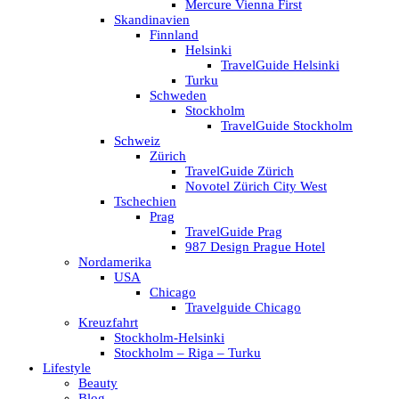
Mercure Vienna First
Skandinavien
Finnland
Helsinki
TravelGuide Helsinki
Turku
Schweden
Stockholm
TravelGuide Stockholm
Schweiz
Zürich
TravelGuide Zürich
Novotel Zürich City West
Tschechien
Prag
TravelGuide Prag
987 Design Prague Hotel
Nordamerika
USA
Chicago
Travelguide Chicago
Kreuzfahrt
Stockholm-Helsinki
Stockholm – Riga – Turku
Lifestyle
Beauty
Blog