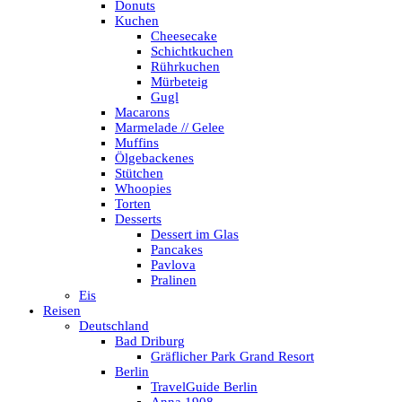
Donuts
Kuchen
Cheesecake
Schichtkuchen
Rührkuchen
Mürbeteig
Gugl
Macarons
Marmelade // Gelee
Muffins
Ölgebackenes
Stütchen
Whoopies
Torten
Desserts
Dessert im Glas
Pancakes
Pavlova
Pralinen
Eis
Reisen
Deutschland
Bad Driburg
Gräflicher Park Grand Resort
Berlin
TravelGuide Berlin