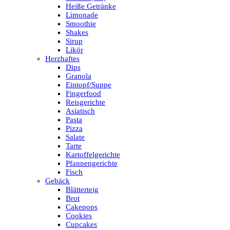
Heiße Getränke
Limonade
Smoothie
Shakes
Sirup
Likör
Herzhaftes
Dips
Granola
Eintopf/Suppe
Fingerfood
Reisgerichte
Asiatisch
Pasta
Pizza
Salate
Tarte
Kartoffelgerichte
Pfannengerichte
Fisch
Gebäck
Blätterteig
Brot
Cakepops
Cookies
Cupcakes