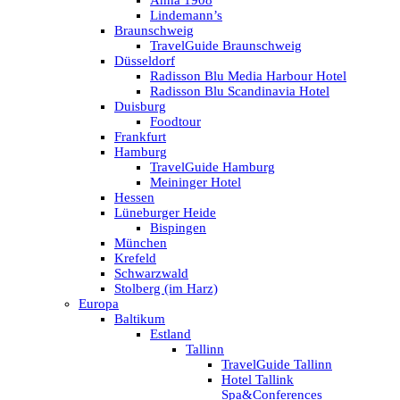
Anna 1908
Lindemann’s
Braunschweig
TravelGuide Braunschweig
Düsseldorf
Radisson Blu Media Harbour Hotel
Radisson Blu Scandinavia Hotel
Duisburg
Foodtour
Frankfurt
Hamburg
TravelGuide Hamburg
Meininger Hotel
Hessen
Lüneburger Heide
Bispingen
München
Krefeld
Schwarzwald
Stolberg (im Harz)
Europa
Baltikum
Estland
Tallinn
TravelGuide Tallinn
Hotel Tallink
Spa&Conferences