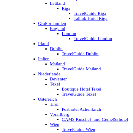
Lettland
Riga
TravelGuide Riga
Tallink Hotel Riga
Großbritannien
England
London
TravelGuide London
Irland
Dublin
TravelGuide Dublin
Italien
Mailand
TravelGuide Mailand
Niederlande
Deventer
Texel
Boutique Hotel Texel
TravelGuide Texel
Österreich
Tirol
Posthotel Achenkirch
Vorarlberg
GAMS Kuschel- und Genießerhotel
Wien
TravelGuide Wien