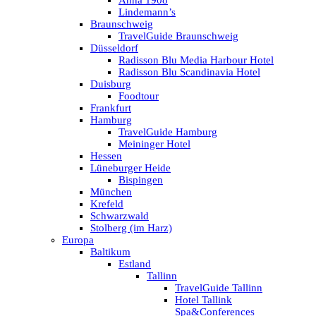
Anna 1908
Lindemann’s
Braunschweig
TravelGuide Braunschweig
Düsseldorf
Radisson Blu Media Harbour Hotel
Radisson Blu Scandinavia Hotel
Duisburg
Foodtour
Frankfurt
Hamburg
TravelGuide Hamburg
Meininger Hotel
Hessen
Lüneburger Heide
Bispingen
München
Krefeld
Schwarzwald
Stolberg (im Harz)
Europa
Baltikum
Estland
Tallinn
TravelGuide Tallinn
Hotel Tallink
Spa&Conferences