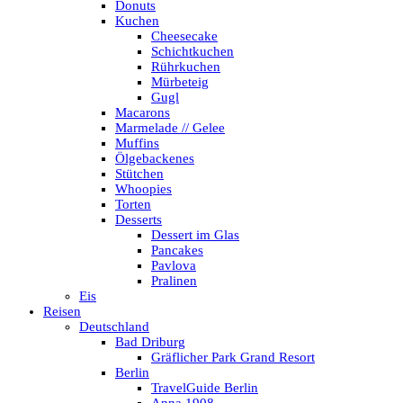
Donuts
Kuchen
Cheesecake
Schichtkuchen
Rührkuchen
Mürbeteig
Gugl
Macarons
Marmelade // Gelee
Muffins
Ölgebackenes
Stütchen
Whoopies
Torten
Desserts
Dessert im Glas
Pancakes
Pavlova
Pralinen
Eis
Reisen
Deutschland
Bad Driburg
Gräflicher Park Grand Resort
Berlin
TravelGuide Berlin