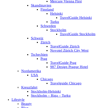
Mercure Vienna First
Skandinavien
Finnland
Helsinki
TravelGuide Helsinki
Turku
Schweden
Stockholm
TravelGuide Stockholm
Schweiz
Zürich
TravelGuide Zürich
Novotel Zürich City West
Tschechien
Prag
TravelGuide Prag
987 Design Prague Hotel
Nordamerika
USA
Chicago
Travelguide Chicago
Kreuzfahrt
Stockholm-Helsinki
Stockholm – Riga – Turku
Lifestyle
Beauty
Blog