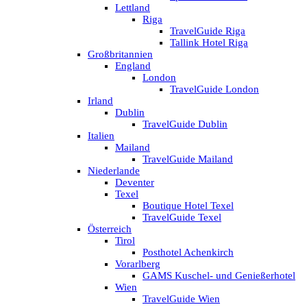
Lettland
Riga
TravelGuide Riga
Tallink Hotel Riga
Großbritannien
England
London
TravelGuide London
Irland
Dublin
TravelGuide Dublin
Italien
Mailand
TravelGuide Mailand
Niederlande
Deventer
Texel
Boutique Hotel Texel
TravelGuide Texel
Österreich
Tirol
Posthotel Achenkirch
Vorarlberg
GAMS Kuschel- und Genießerhotel
Wien
TravelGuide Wien