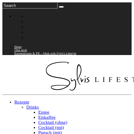
Home
Über mich
Kooperationen & PR – Work with Sylvi’s Lifestyle
Rezepte
Drinks
Eistee
Eiskaffee
Cocktail (ohne)
Cocktail (mit)
Punsch (mit)