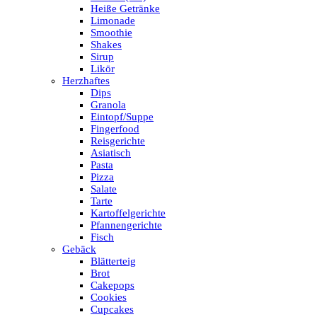
Heiße Getränke
Limonade
Smoothie
Shakes
Sirup
Likör
Herzhaftes
Dips
Granola
Eintopf/Suppe
Fingerfood
Reisgerichte
Asiatisch
Pasta
Pizza
Salate
Tarte
Kartoffelgerichte
Pfannengerichte
Fisch
Gebäck
Blätterteig
Brot
Cakepops
Cookies
Cupcakes