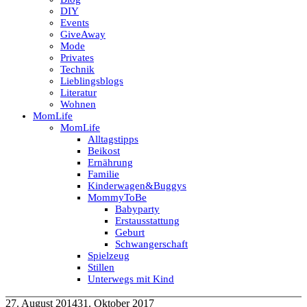
DIY
Events
GiveAway
Mode
Privates
Technik
Lieblingsblogs
Literatur
Wohnen
MomLife
MomLife
Alltagstipps
Beikost
Ernährung
Familie
Kinderwagen&Buggys
MommyToBe
Babyparty
Erstausstattung
Geburt
Schwangerschaft
Spielzeug
Stillen
Unterwegs mit Kind
27. August 2014
31. Oktober 2017