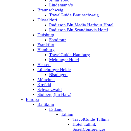
Anna 1908
Lindemann’s
Braunschweig
TravelGuide Braunschweig
Düsseldorf
Radisson Blu Media Harbour Hotel
Radisson Blu Scandinavia Hotel
Duisburg
Foodtour
Frankfurt
Hamburg
TravelGuide Hamburg
Meininger Hotel
Hessen
Lüneburger Heide
Bispingen
München
Krefeld
Schwarzwald
Stolberg (im Harz)
Europa
Baltikum
Estland
Tallinn
TravelGuide Tallinn
Hotel Tallink
Spa&Conferences