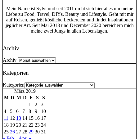
Mein Name ist Sylvi und seit 2011 dreht sich hier alles um meine
Liebe zu Food, Travel, DIYs, Beauty und Lifestyle. Geht mit mir
auf Reisen, genießt köstliche Leckereien und findet Inspirationen
jeglicher Art. Seit Mai 2018 und Dezember 2020 bereichern mich
meine zwei Jungs in allen Lebenslagen.
Archiv
Archiv
Kategorien
Kategorien
März 2019
M
D
M
D
F
S
S
1
2
3
4
5
6
7
8
9
10
11
12
13
14
15
16
17
18
19
20
21
22
23
24
25
26
27
28
29
30
31
« Feb.
Apr. »