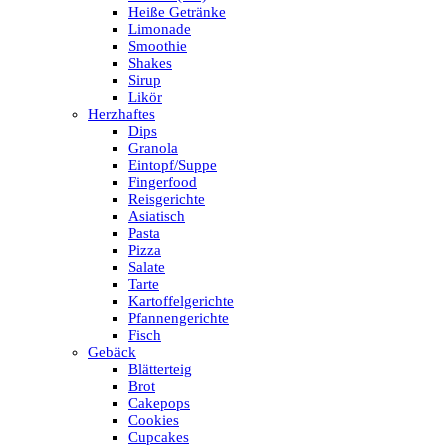
Heiße Getränke
Limonade
Smoothie
Shakes
Sirup
Likör
Herzhaftes
Dips
Granola
Eintopf/Suppe
Fingerfood
Reisgerichte
Asiatisch
Pasta
Pizza
Salate
Tarte
Kartoffelgerichte
Pfannengerichte
Fisch
Gebäck
Blätterteig
Brot
Cakepops
Cookies
Cupcakes