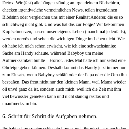
Detox. Wir (fast) alle hängen ständig an irgendeinem Bildschirm,
checken irgendwelche vermeintlichen News, teilen irgendeinen
Blödsinn oder vergleichen uns mit einer Realität Anderer, die es so
schlichtweg nicht gibt. Und was hat das zur Folge? Wir bekommen
Kopfschmerzen, hassen unser eigenes Leben (manchmal jedenfalls),
werden nervös und sehen die wichtigen Dinge im Leben nicht. Wie
oft habe ich mich schon erwischt, wie ich eine schwachsinnige
Sache am Handy schaute, während Babyboy um meine
Aufmerksamkeit buhlte – Horror. Jedes Mal hätte ich mir selbst eine
Ohrfeige geben können. Deshalb kommt das Handy jetzt immer nur
zum Einsatz, wenn Babyboy schläft oder der Papa oder die Oma ihn
bespaßen. Das freut nicht nur den kleinen Mann, weil Mama wieder
oll unvd ganz da ist, sondern auch mich, weil ich die Zeit mit ihm
viel bewusster genießen kann und nicht ständig rastlos und
unaufmerksam bin.
6. Schritt für Schritt die Aufgaben nehmen.
Ihr habt schon so eine schlechte Laune, weil ihr wisst, was euch den