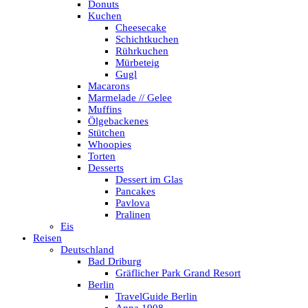
Donuts
Kuchen
Cheesecake
Schichtkuchen
Rührkuchen
Mürbeteig
Gugl
Macarons
Marmelade // Gelee
Muffins
Ölgebackenes
Stütchen
Whoopies
Torten
Desserts
Dessert im Glas
Pancakes
Pavlova
Pralinen
Eis
Reisen
Deutschland
Bad Driburg
Gräflicher Park Grand Resort
Berlin
TravelGuide Berlin