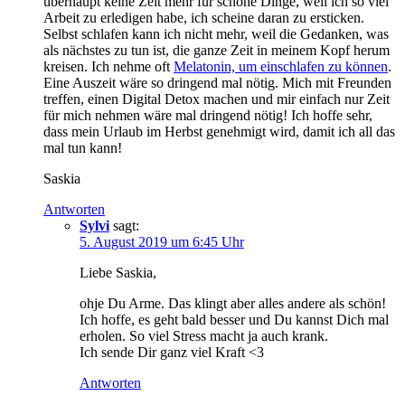
überhaupt keine Zeit mehr für schöne Dinge, weil ich so viel
Arbeit zu erledigen habe, ich scheine daran zu ersticken.
Selbst schlafen kann ich nicht mehr, weil die Gedanken, was
als nächstes zu tun ist, die ganze Zeit in meinem Kopf herum
kreisen. Ich nehme oft
Melatonin, um einschlafen zu können
.
Eine Auszeit wäre so dringend mal nötig. Mich mit Freunden
treffen, einen Digital Detox machen und mir einfach nur Zeit
für mich nehmen wäre mal dringend nötig! Ich hoffe sehr,
dass mein Urlaub im Herbst genehmigt wird, damit ich all das
mal tun kann!
Saskia
Antworten
Sylvi
sagt:
5. August 2019 um 6:45 Uhr
Liebe Saskia,
ohje Du Arme. Das klingt aber alles andere als schön!
Ich hoffe, es geht bald besser und Du kannst Dich mal
erholen. So viel Stress macht ja auch krank.
Ich sende Dir ganz viel Kraft <3
Antworten