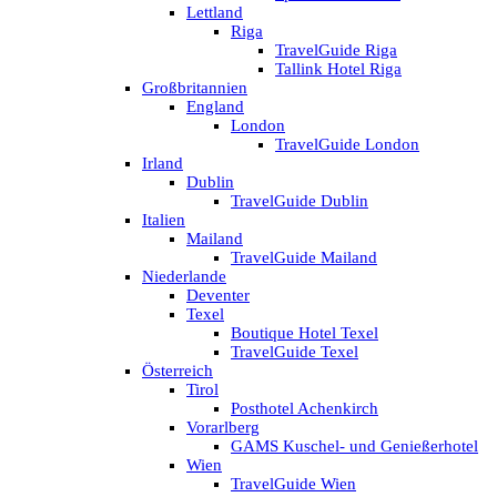
Lettland
Riga
TravelGuide Riga
Tallink Hotel Riga
Großbritannien
England
London
TravelGuide London
Irland
Dublin
TravelGuide Dublin
Italien
Mailand
TravelGuide Mailand
Niederlande
Deventer
Texel
Boutique Hotel Texel
TravelGuide Texel
Österreich
Tirol
Posthotel Achenkirch
Vorarlberg
GAMS Kuschel- und Genießerhotel
Wien
TravelGuide Wien