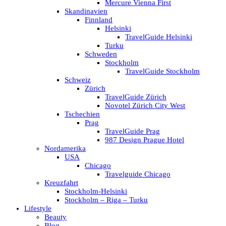
Mercure Vienna First
Skandinavien
Finnland
Helsinki
TravelGuide Helsinki
Turku
Schweden
Stockholm
TravelGuide Stockholm
Schweiz
Zürich
TravelGuide Zürich
Novotel Zürich City West
Tschechien
Prag
TravelGuide Prag
987 Design Prague Hotel
Nordamerika
USA
Chicago
Travelguide Chicago
Kreuzfahrt
Stockholm-Helsinki
Stockholm – Riga – Turku
Lifestyle
Beauty
Blog