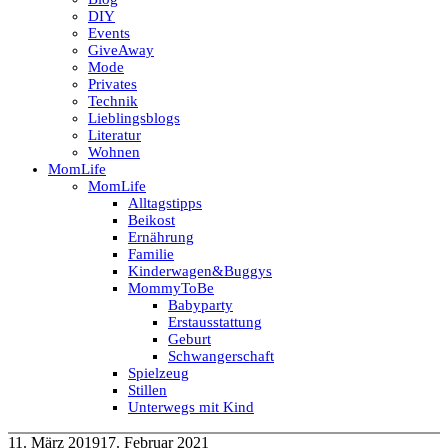
DIY
Events
GiveAway
Mode
Privates
Technik
Lieblingsblogs
Literatur
Wohnen
MomLife
MomLife
Alltagstipps
Beikost
Ernährung
Familie
Kinderwagen&Buggys
MommyToBe
Babyparty
Erstausstattung
Geburt
Schwangerschaft
Spielzeug
Stillen
Unterwegs mit Kind
11. März 2019
17. Februar 2021