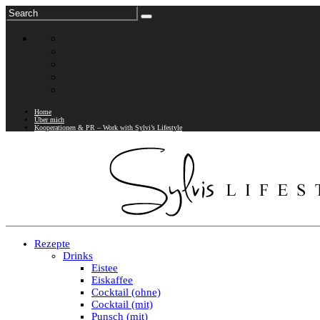
Home
Über mich
Kooperationen & PR – Work with Sylvi’s Lifestyle
Rezepte
Drinks
Eistee
Eiskaffee
Cocktail (ohne)
Cocktail (mit)
Punsch (mit)