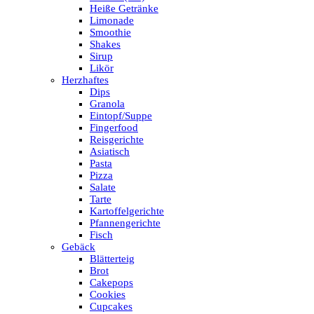
Heiße Getränke
Limonade
Smoothie
Shakes
Sirup
Likör
Herzhaftes
Dips
Granola
Eintopf/Suppe
Fingerfood
Reisgerichte
Asiatisch
Pasta
Pizza
Salate
Tarte
Kartoffelgerichte
Pfannengerichte
Fisch
Gebäck
Blätterteig
Brot
Cakepops
Cookies
Cupcakes