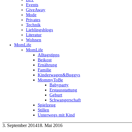
Events
GiveAway
Mode
Privates
Technik
Lieblingsblogs
Literatur
Wohnen
MomLife
MomLife
Alltagstipps
Beikost
Ernährung
Familie
Kinderwagen&Buggys
MommyToBe
Babyparty
Erstausstattung
Geburt
Schwangerschaft
Spielzeug
Stillen
Unterwegs mit Kind
3. September 2014
18. Mai 2016