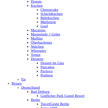
Donuts
Kuchen
Cheesecake
Schichtkuchen
Rührkuchen
Mürbeteig
Gugl
Macarons
Marmelade // Gelee
Muffins
Ölgebackenes
Stütchen
Whoopies
Torten
Desserts
Dessert im Glas
Pancakes
Pavlova
Pralinen
Eis
Reisen
Deutschland
Bad Driburg
Gräflicher Park Grand Resort
Berlin
TravelGuide Berlin