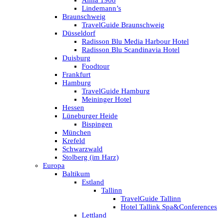
Anna 1908
Lindemann’s
Braunschweig
TravelGuide Braunschweig
Düsseldorf
Radisson Blu Media Harbour Hotel
Radisson Blu Scandinavia Hotel
Duisburg
Foodtour
Frankfurt
Hamburg
TravelGuide Hamburg
Meininger Hotel
Hessen
Lüneburger Heide
Bispingen
München
Krefeld
Schwarzwald
Stolberg (im Harz)
Europa
Baltikum
Estland
Tallinn
TravelGuide Tallinn
Hotel Tallink Spa&Conferences
Lettland