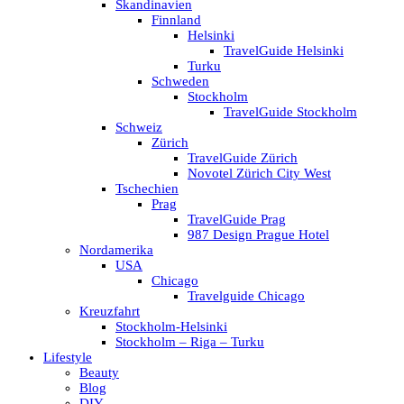
Skandinavien
Finnland
Helsinki
TravelGuide Helsinki
Turku
Schweden
Stockholm
TravelGuide Stockholm
Schweiz
Zürich
TravelGuide Zürich
Novotel Zürich City West
Tschechien
Prag
TravelGuide Prag
987 Design Prague Hotel
Nordamerika
USA
Chicago
Travelguide Chicago
Kreuzfahrt
Stockholm-Helsinki
Stockholm – Riga – Turku
Lifestyle
Beauty
Blog
DIY