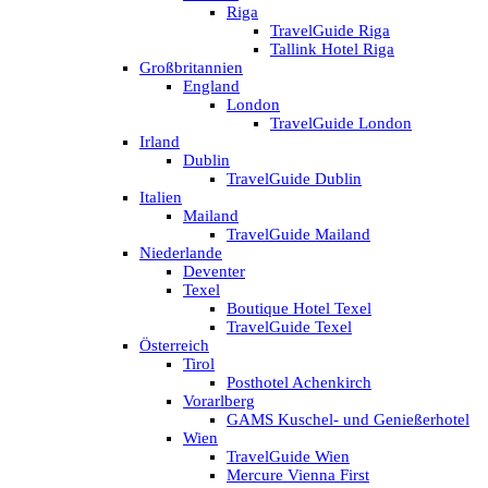
Riga
TravelGuide Riga
Tallink Hotel Riga
Großbritannien
England
London
TravelGuide London
Irland
Dublin
TravelGuide Dublin
Italien
Mailand
TravelGuide Mailand
Niederlande
Deventer
Texel
Boutique Hotel Texel
TravelGuide Texel
Österreich
Tirol
Posthotel Achenkirch
Vorarlberg
GAMS Kuschel- und Genießerhotel
Wien
TravelGuide Wien
Mercure Vienna First