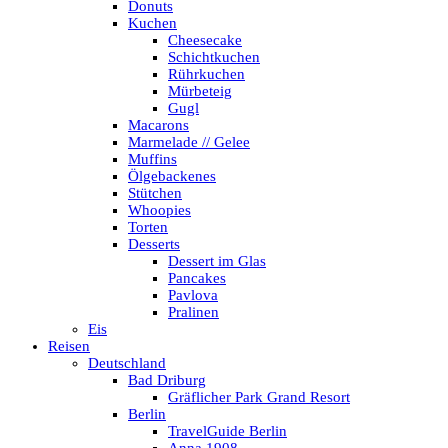
Donuts
Kuchen
Cheesecake
Schichtkuchen
Rührkuchen
Mürbeteig
Gugl
Macarons
Marmelade // Gelee
Muffins
Ölgebackenes
Stütchen
Whoopies
Torten
Desserts
Dessert im Glas
Pancakes
Pavlova
Pralinen
Eis
Reisen
Deutschland
Bad Driburg
Gräflicher Park Grand Resort
Berlin
TravelGuide Berlin