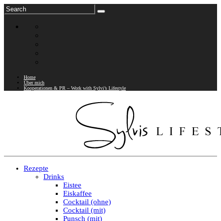
Home
Über mich
Kooperationen & PR – Work with Sylvi’s Lifestyle
Rezepte
Drinks
Eistee
Eiskaffee
Cocktail (ohne)
Cocktail (mit)
Punsch (mit)