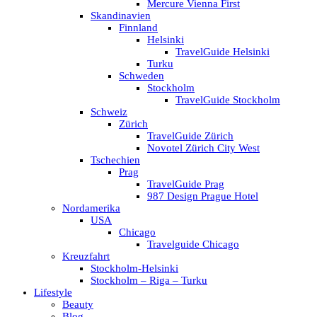
Mercure Vienna First
Skandinavien
Finnland
Helsinki
TravelGuide Helsinki
Turku
Schweden
Stockholm
TravelGuide Stockholm
Schweiz
Zürich
TravelGuide Zürich
Novotel Zürich City West
Tschechien
Prag
TravelGuide Prag
987 Design Prague Hotel
Nordamerika
USA
Chicago
Travelguide Chicago
Kreuzfahrt
Stockholm-Helsinki
Stockholm – Riga – Turku
Lifestyle
Beauty
Blog