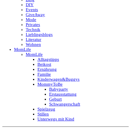
DIY
Events
GiveAway
Mode
Privates
Technik
Lieblingsblogs
Literatur
Wohnen
MomLife
MomLife
Alltagstipps
Beikost
Ernährung
Familie
Kinderwagen&Buggys
MommyToBe
Babyparty
Erstausstattung
Geburt
Schwangerschaft
Spielzeug
Stillen
Unterwegs mit Kind