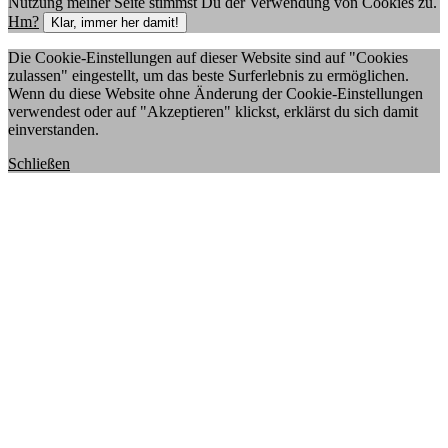
Nutzung meiner Seite stimmst Du der Verwendung von Cookies zu.
Hm?
Klar, immer her damit!
Die Cookie-Einstellungen auf dieser Website sind auf "Cookies
zulassen" eingestellt, um das beste Surferlebnis zu ermöglichen.
Wenn du diese Website ohne Änderung der Cookie-Einstellungen
verwendest oder auf "Akzeptieren" klickst, erklärst du sich damit
einverstanden.
Schließen