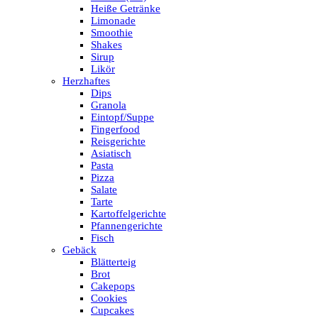
Heiße Getränke
Limonade
Smoothie
Shakes
Sirup
Likör
Herzhaftes
Dips
Granola
Eintopf/Suppe
Fingerfood
Reisgerichte
Asiatisch
Pasta
Pizza
Salate
Tarte
Kartoffelgerichte
Pfannengerichte
Fisch
Gebäck
Blätterteig
Brot
Cakepops
Cookies
Cupcakes