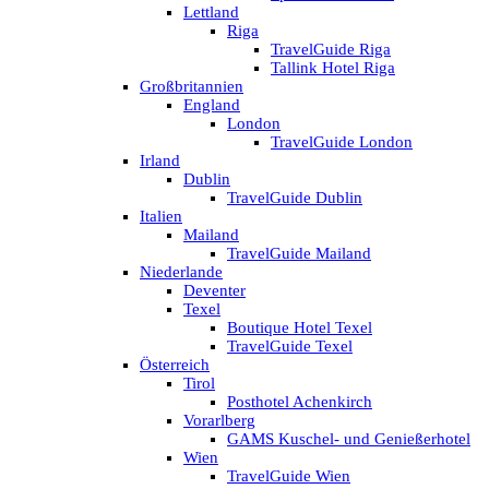
Lettland
Riga
TravelGuide Riga
Tallink Hotel Riga
Großbritannien
England
London
TravelGuide London
Irland
Dublin
TravelGuide Dublin
Italien
Mailand
TravelGuide Mailand
Niederlande
Deventer
Texel
Boutique Hotel Texel
TravelGuide Texel
Österreich
Tirol
Posthotel Achenkirch
Vorarlberg
GAMS Kuschel- und Genießerhotel
Wien
TravelGuide Wien