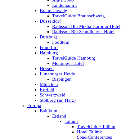
Anna 1908
Lindemann’s
Braunschweig
TravelGuide Braunschweig
Düsseldorf
Radisson Blu Media Harbour Hotel
Radisson Blu Scandinavia Hotel
Duisburg
Foodtour
Frankfurt
Hamburg
TravelGuide Hamburg
Meininger Hotel
Hessen
Lüneburger Heide
Bispingen
München
Krefeld
Schwarzwald
Stolberg (im Harz)
Europa
Baltikum
Estland
Tallinn
TravelGuide Tallinn
Hotel Tallink
Spa&Conferences