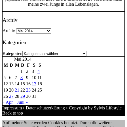
meine zwei Jungs in allen Lebenslagen.
Archiv
Archiv
Kategorien
Kategorien
Mai 2014
M
D
M
D
F
S
S
1
2
3
4
5
6
7
8
9
10
11
12
13
14
15
16
17
18
19
20
21
22
23
24
25
26
27
28
29
30
31
« Apr.
Juni »
Impressum
•
Datenschutzerklärung
• Copyright by Sylvis Lifestyle
Back to top
Auf meiner Seite werden Cookies benutzt. Durch die weitere