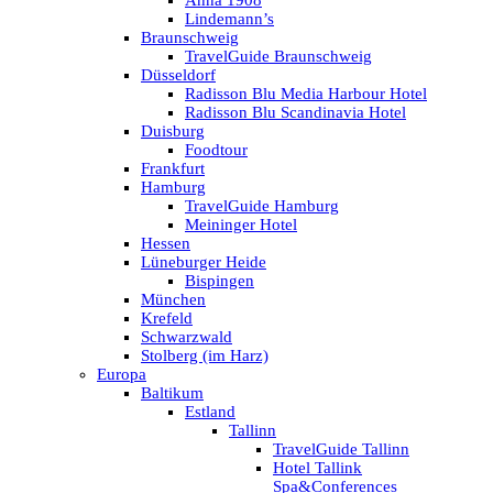
Anna 1908
Lindemann’s
Braunschweig
TravelGuide Braunschweig
Düsseldorf
Radisson Blu Media Harbour Hotel
Radisson Blu Scandinavia Hotel
Duisburg
Foodtour
Frankfurt
Hamburg
TravelGuide Hamburg
Meininger Hotel
Hessen
Lüneburger Heide
Bispingen
München
Krefeld
Schwarzwald
Stolberg (im Harz)
Europa
Baltikum
Estland
Tallinn
TravelGuide Tallinn
Hotel Tallink
Spa&Conferences