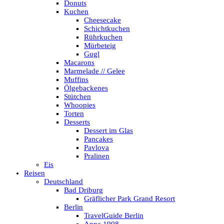
Donuts
Kuchen
Cheesecake
Schichtkuchen
Rührkuchen
Mürbeteig
Gugl
Macarons
Marmelade // Gelee
Muffins
Ölgebackenes
Stütchen
Whoopies
Torten
Desserts
Dessert im Glas
Pancakes
Pavlova
Pralinen
Eis
Reisen
Deutschland
Bad Driburg
Gräflicher Park Grand Resort
Berlin
TravelGuide Berlin