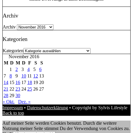
Archiv
Archiv
Kategorien
Kategorien
November 2016
M
D
M
D
F
S
S
1
2
3
4
5
6
7
8
9
10
11
12
13
14
15
16
17
18
19
20
21
22
23
24
25
26
27
28
29
30
« Okt.
Dez. »
Impressum
•
Datenschutzerklärung
• Copyright by Sylvis Lifestyle
Back to top
Auf meiner Seite werden Cookies benutzt. Durch die weitere
Nutzung meiner Seite stimmst Du der Verwendung von Cookies zu.