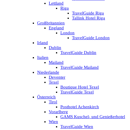
Lettland
Riga
TravelGuide Riga
Tallink Hotel Riga
Großbritannien
England
London
TravelGuide London
Irland
Dublin
TravelGuide Dublin
Italien
Mailand
TravelGuide Mailand
Niederlande
Deventer
Texel
Boutique Hotel Texel
TravelGuide Texel
Österreich
Tirol
Posthotel Achenkirch
Vorarlberg
GAMS Kuschel- und Genießerhotel
Wien
TravelGuide Wien