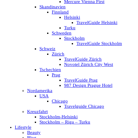
Mercure Vienna First
Skandinavien
Finnland
Helsinki
TravelGuide Helsinki
Turku
Schweden
Stockholm
TravelGuide Stockholm
Schweiz
Zürich
TravelGuide Zürich
Novotel Zürich City West
Tschechien
Prag
TravelGuide Prag
987 Design Prague Hotel
Nordamerika
USA
Chicago
Travelguide Chicago
Kreuzfahrt
Stockholm-Helsinki
Stockholm – Riga – Turku
Lifestyle
Beauty
Blog