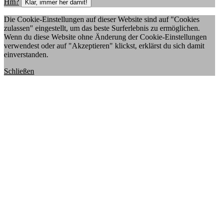
Hm?
Klar, immer her damit!
Die Cookie-Einstellungen auf dieser Website sind auf "Cookies
zulassen" eingestellt, um das beste Surferlebnis zu ermöglichen.
Wenn du diese Website ohne Änderung der Cookie-Einstellungen
verwendest oder auf "Akzeptieren" klickst, erklärst du sich damit
einverstanden.
Schließen