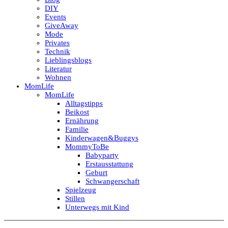
DIY
Events
GiveAway
Mode
Privates
Technik
Lieblingsblogs
Literatur
Wohnen
MomLife
MomLife
Alltagstipps
Beikost
Ernährung
Familie
Kinderwagen&Buggys
MommyToBe
Babyparty
Erstausstattung
Geburt
Schwangerschaft
Spielzeug
Stillen
Unterwegs mit Kind