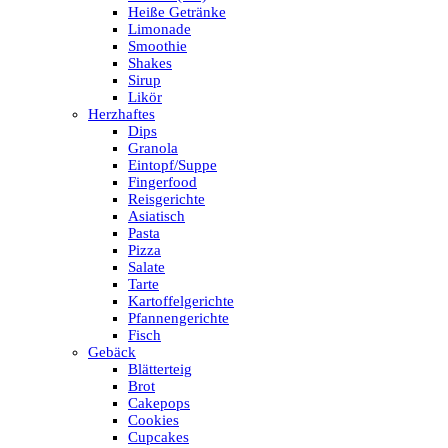
Heiße Getränke
Limonade
Smoothie
Shakes
Sirup
Likör
Herzhaftes
Dips
Granola
Eintopf/Suppe
Fingerfood
Reisgerichte
Asiatisch
Pasta
Pizza
Salate
Tarte
Kartoffelgerichte
Pfannengerichte
Fisch
Gebäck
Blätterteig
Brot
Cakepops
Cookies
Cupcakes