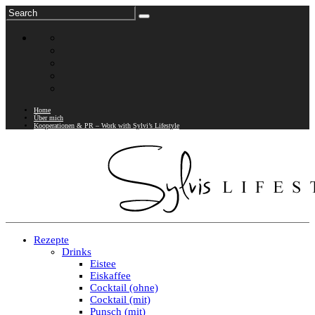
Home
Über mich
Kooperationen & PR – Work with Sylvi’s Lifestyle
Rezepte
Drinks
Eistee
Eiskaffee
Cocktail (ohne)
Cocktail (mit)
Punsch (mit)