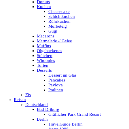
Donuts
Kuchen
Cheesecake
Schichtkuchen
Rührkuchen
Mürbeteig
Gugl
Macarons
Marmelade // Gelee
Muffins
Ölgebackenes
Stütchen
Whoopies
Torten
Desserts
Dessert im Glas
Pancakes
Pavlova
Pralinen
Eis
Reisen
Deutschland
Bad Driburg
Gräflicher Park Grand Resort
Berlin
TravelGuide Berlin