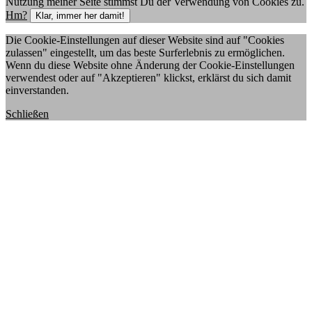
Nutzung meiner Seite stimmst Du der Verwendung von Cookies zu.
Hm?
Klar, immer her damit!
Die Cookie-Einstellungen auf dieser Website sind auf "Cookies
zulassen" eingestellt, um das beste Surferlebnis zu ermöglichen.
Wenn du diese Website ohne Änderung der Cookie-Einstellungen
verwendest oder auf "Akzeptieren" klickst, erklärst du sich damit
einverstanden.
Schließen