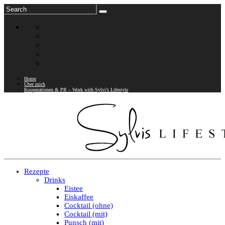
Home
Über mich
Kooperationen & PR – Work with Sylvi’s Lifestyle
Rezepte
Drinks
Eistee
Eiskaffee
Cocktail (ohne)
Cocktail (mit)
Punsch (mit)