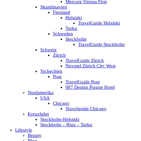
Mercure Vienna First
Skandinavien
Finnland
Helsinki
TravelGuide Helsinki
Turku
Schweden
Stockholm
TravelGuide Stockholm
Schweiz
Zürich
TravelGuide Zürich
Novotel Zürich City West
Tschechien
Prag
TravelGuide Prag
987 Design Prague Hotel
Nordamerika
USA
Chicago
Travelguide Chicago
Kreuzfahrt
Stockholm-Helsinki
Stockholm – Riga – Turku
Lifestyle
Beauty
Blog