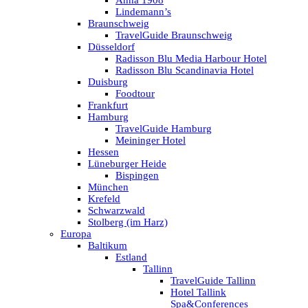
Anna 1908
Lindemann’s
Braunschweig
TravelGuide Braunschweig
Düsseldorf
Radisson Blu Media Harbour Hotel
Radisson Blu Scandinavia Hotel
Duisburg
Foodtour
Frankfurt
Hamburg
TravelGuide Hamburg
Meininger Hotel
Hessen
Lüneburger Heide
Bispingen
München
Krefeld
Schwarzwald
Stolberg (im Harz)
Europa
Baltikum
Estland
Tallinn
TravelGuide Tallinn
Hotel Tallink
Spa&Conferences