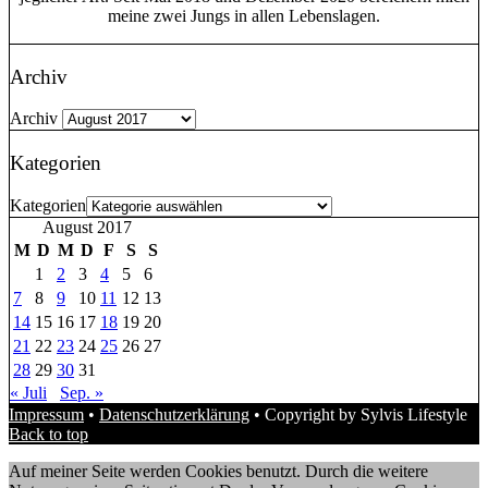
meine zwei Jungs in allen Lebenslagen.
Archiv
Archiv
Kategorien
Kategorien
August 2017
M
D
M
D
F
S
S
1
2
3
4
5
6
7
8
9
10
11
12
13
14
15
16
17
18
19
20
21
22
23
24
25
26
27
28
29
30
31
« Juli
Sep. »
Impressum
•
Datenschutzerklärung
• Copyright by Sylvis Lifestyle
Back to top
Auf meiner Seite werden Cookies benutzt. Durch die weitere