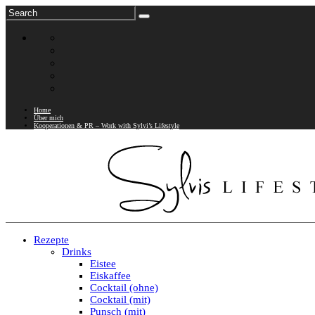
Home
Über mich
Kooperationen & PR – Work with Sylvi’s Lifestyle
Rezepte
Drinks
Eistee
Eiskaffee
Cocktail (ohne)
Cocktail (mit)
Punsch (mit)