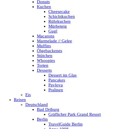
Donuts
Kuchen
Cheesecake
Schichtkuchen
Rührkuchen
Mürbeteig
Gugl
Macarons
Marmelade // Gelee
Muffins
Ölgebackenes
Stütchen
Whoopies
Torten
Desserts
Dessert im Glas
Pancakes
Pavlova
Pralinen
Eis
Reisen
Deutschland
Bad Driburg
Gräflicher Park Grand Resort
Berlin
TravelGuide Berlin