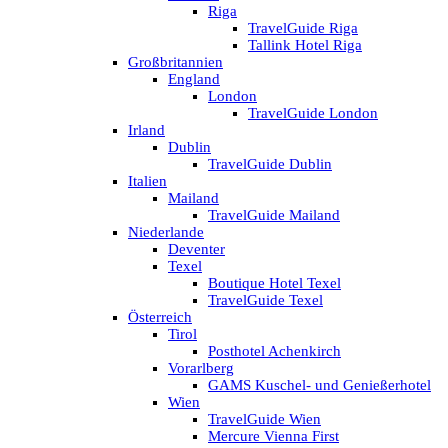
Riga
TravelGuide Riga
Tallink Hotel Riga
Großbritannien
England
London
TravelGuide London
Irland
Dublin
TravelGuide Dublin
Italien
Mailand
TravelGuide Mailand
Niederlande
Deventer
Texel
Boutique Hotel Texel
TravelGuide Texel
Österreich
Tirol
Posthotel Achenkirch
Vorarlberg
GAMS Kuschel- und Genießerhotel
Wien
TravelGuide Wien
Mercure Vienna First