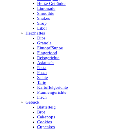
Heiße Getränke
Limonade
Smoothie
Shakes
Sirup
Likör
Herzhaftes
Dips
Granola
Eintopf/Suppe
Fingerfood
Reisgerichte
Asiatisch
Pasta
Pizza
Salate
Tarte
Kartoffelgerichte
Pfannengerichte
Fisch
Gebäck
Blätterteig
Brot
Cakepops
Cookies
Cupcakes