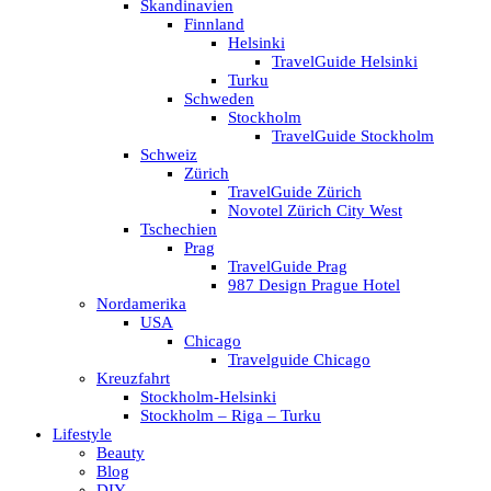
Skandinavien
Finnland
Helsinki
TravelGuide Helsinki
Turku
Schweden
Stockholm
TravelGuide Stockholm
Schweiz
Zürich
TravelGuide Zürich
Novotel Zürich City West
Tschechien
Prag
TravelGuide Prag
987 Design Prague Hotel
Nordamerika
USA
Chicago
Travelguide Chicago
Kreuzfahrt
Stockholm-Helsinki
Stockholm – Riga – Turku
Lifestyle
Beauty
Blog
DIY