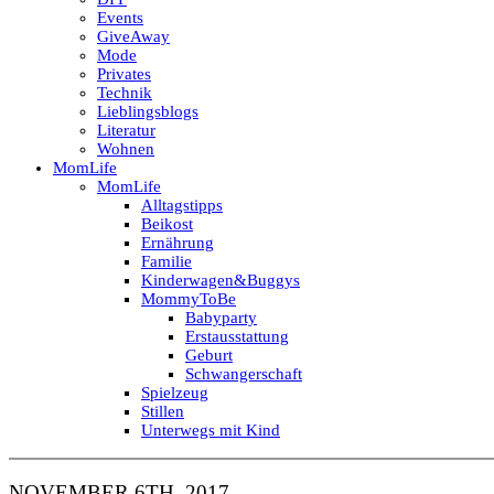
Events
GiveAway
Mode
Privates
Technik
Lieblingsblogs
Literatur
Wohnen
MomLife
MomLife
Alltagstipps
Beikost
Ernährung
Familie
Kinderwagen&Buggys
MommyToBe
Babyparty
Erstausstattung
Geburt
Schwangerschaft
Spielzeug
Stillen
Unterwegs mit Kind
NOVEMBER 6TH, 2017