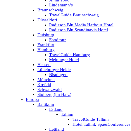
Anna 1908
Lindemann’s
Braunschweig
TravelGuide Braunschweig
Düsseldorf
Radisson Blu Media Harbour Hotel
Radisson Blu Scandinavia Hotel
Duisburg
Foodtour
Frankfurt
Hamburg
TravelGuide Hamburg
Meininger Hotel
Hessen
Lüneburger Heide
Bispingen
München
Krefeld
Schwarzwald
Stolberg (im Harz)
Europa
Baltikum
Estland
Tallinn
TravelGuide Tallinn
Hotel Tallink Spa&Conferences
Lettland