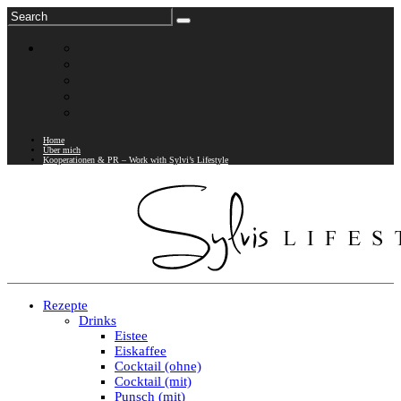
Home
Über mich
Kooperationen & PR – Work with Sylvi’s Lifestyle
Rezepte
Drinks
Eistee
Eiskaffee
Cocktail (ohne)
Cocktail (mit)
Punsch (mit)