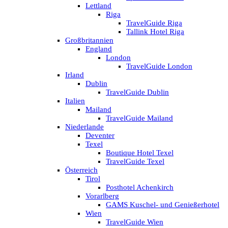
Lettland
Riga
TravelGuide Riga
Tallink Hotel Riga
Großbritannien
England
London
TravelGuide London
Irland
Dublin
TravelGuide Dublin
Italien
Mailand
TravelGuide Mailand
Niederlande
Deventer
Texel
Boutique Hotel Texel
TravelGuide Texel
Österreich
Tirol
Posthotel Achenkirch
Vorarlberg
GAMS Kuschel- und Genießerhotel
Wien
TravelGuide Wien