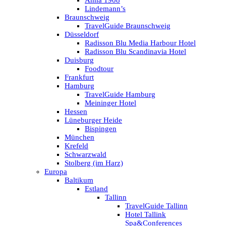
Anna 1908
Lindemann’s
Braunschweig
TravelGuide Braunschweig
Düsseldorf
Radisson Blu Media Harbour Hotel
Radisson Blu Scandinavia Hotel
Duisburg
Foodtour
Frankfurt
Hamburg
TravelGuide Hamburg
Meininger Hotel
Hessen
Lüneburger Heide
Bispingen
München
Krefeld
Schwarzwald
Stolberg (im Harz)
Europa
Baltikum
Estland
Tallinn
TravelGuide Tallinn
Hotel Tallink
Spa&Conferences