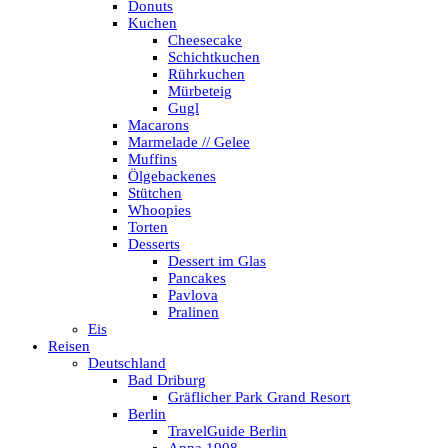
Donuts
Kuchen
Cheesecake
Schichtkuchen
Rührkuchen
Mürbeteig
Gugl
Macarons
Marmelade // Gelee
Muffins
Ölgebackenes
Stütchen
Whoopies
Torten
Desserts
Dessert im Glas
Pancakes
Pavlova
Pralinen
Eis
Reisen
Deutschland
Bad Driburg
Gräflicher Park Grand Resort
Berlin
TravelGuide Berlin