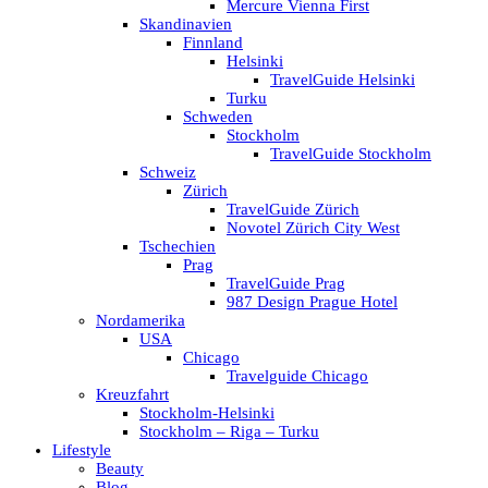
Mercure Vienna First
Skandinavien
Finnland
Helsinki
TravelGuide Helsinki
Turku
Schweden
Stockholm
TravelGuide Stockholm
Schweiz
Zürich
TravelGuide Zürich
Novotel Zürich City West
Tschechien
Prag
TravelGuide Prag
987 Design Prague Hotel
Nordamerika
USA
Chicago
Travelguide Chicago
Kreuzfahrt
Stockholm-Helsinki
Stockholm – Riga – Turku
Lifestyle
Beauty
Blog