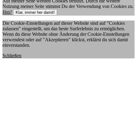
Auf meiner Seite werden Cookies benutzt. Durch die weitere
Nutzung meiner Seite stimmst Du der Verwendung von Cookies zu.
Hm?
Klar, immer her damit!
Die Cookie-Einstellungen auf dieser Website sind auf "Cookies
zulassen" eingestellt, um das beste Surferlebnis zu ermöglichen.
Wenn du diese Website ohne Änderung der Cookie-Einstellungen
verwendest oder auf "Akzeptieren" klickst, erklärst du sich damit
einverstanden.
Schließen