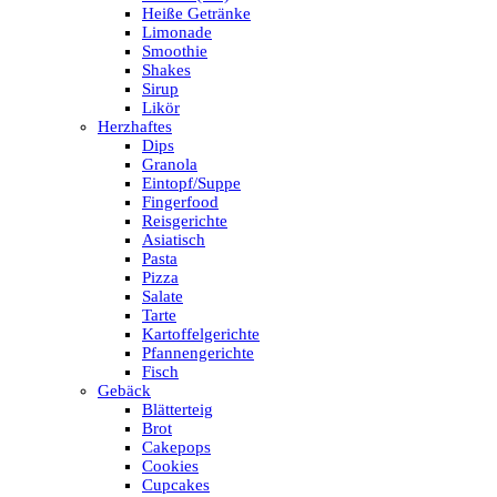
Heiße Getränke
Limonade
Smoothie
Shakes
Sirup
Likör
Herzhaftes
Dips
Granola
Eintopf/Suppe
Fingerfood
Reisgerichte
Asiatisch
Pasta
Pizza
Salate
Tarte
Kartoffelgerichte
Pfannengerichte
Fisch
Gebäck
Blätterteig
Brot
Cakepops
Cookies
Cupcakes