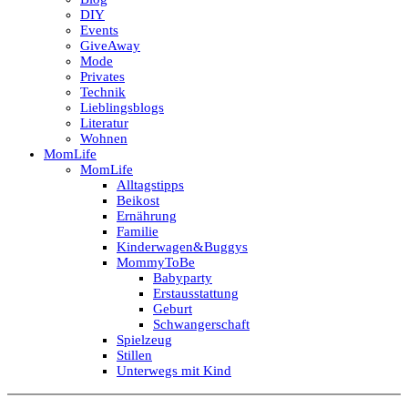
DIY
Events
GiveAway
Mode
Privates
Technik
Lieblingsblogs
Literatur
Wohnen
MomLife
MomLife
Alltagstipps
Beikost
Ernährung
Familie
Kinderwagen&Buggys
MommyToBe
Babyparty
Erstausstattung
Geburt
Schwangerschaft
Spielzeug
Stillen
Unterwegs mit Kind