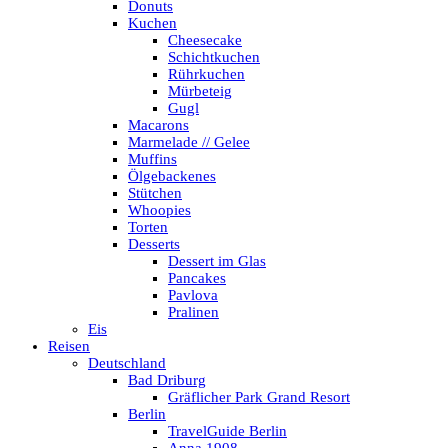
Donuts
Kuchen
Cheesecake
Schichtkuchen
Rührkuchen
Mürbeteig
Gugl
Macarons
Marmelade // Gelee
Muffins
Ölgebackenes
Stütchen
Whoopies
Torten
Desserts
Dessert im Glas
Pancakes
Pavlova
Pralinen
Eis
Reisen
Deutschland
Bad Driburg
Gräflicher Park Grand Resort
Berlin
TravelGuide Berlin