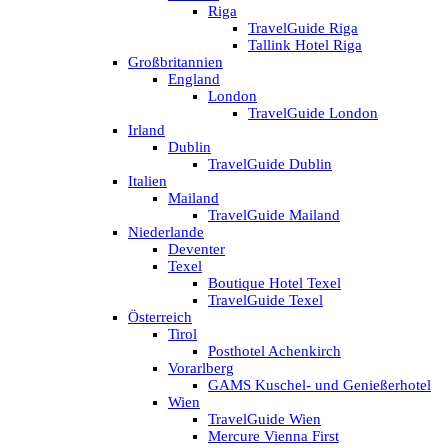
Riga
TravelGuide Riga
Tallink Hotel Riga
Großbritannien
England
London
TravelGuide London
Irland
Dublin
TravelGuide Dublin
Italien
Mailand
TravelGuide Mailand
Niederlande
Deventer
Texel
Boutique Hotel Texel
TravelGuide Texel
Österreich
Tirol
Posthotel Achenkirch
Vorarlberg
GAMS Kuschel- und Genießerhotel
Wien
TravelGuide Wien
Mercure Vienna First