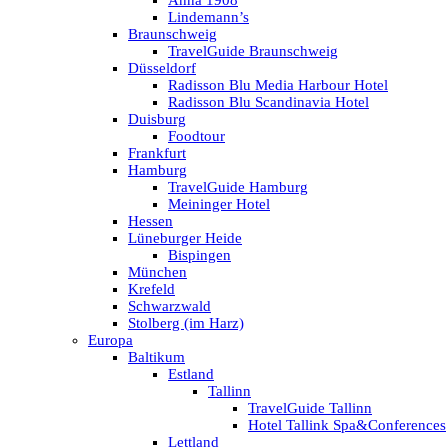
Anna 1908
Lindemann’s
Braunschweig
TravelGuide Braunschweig
Düsseldorf
Radisson Blu Media Harbour Hotel
Radisson Blu Scandinavia Hotel
Duisburg
Foodtour
Frankfurt
Hamburg
TravelGuide Hamburg
Meininger Hotel
Hessen
Lüneburger Heide
Bispingen
München
Krefeld
Schwarzwald
Stolberg (im Harz)
Europa
Baltikum
Estland
Tallinn
TravelGuide Tallinn
Hotel Tallink Spa&Conferences
Lettland