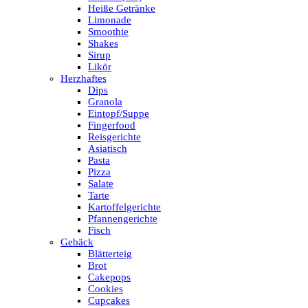
Heiße Getränke
Limonade
Smoothie
Shakes
Sirup
Likör
Herzhaftes
Dips
Granola
Eintopf/Suppe
Fingerfood
Reisgerichte
Asiatisch
Pasta
Pizza
Salate
Tarte
Kartoffelgerichte
Pfannengerichte
Fisch
Gebäck
Blätterteig
Brot
Cakepops
Cookies
Cupcakes