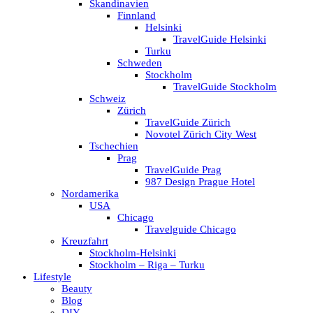
Skandinavien
Finnland
Helsinki
TravelGuide Helsinki
Turku
Schweden
Stockholm
TravelGuide Stockholm
Schweiz
Zürich
TravelGuide Zürich
Novotel Zürich City West
Tschechien
Prag
TravelGuide Prag
987 Design Prague Hotel
Nordamerika
USA
Chicago
Travelguide Chicago
Kreuzfahrt
Stockholm-Helsinki
Stockholm – Riga – Turku
Lifestyle
Beauty
Blog
DIY