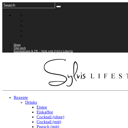
Home
Über mich
Kooperationen & PR – Work with Sylvi’s Lifestyle
Rezepte
Drinks
Eistee
Eiskaffee
Cocktail (ohne)
Cocktail (mit)
Punsch (mit)