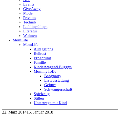
Events
GiveAway
Mode
Privates
Technik
Lieblingsblogs
Literatur
Wohnen
MomLife
MomLife
Alltagstipps
Beikost
Ernährung
Familie
Kinderwagen&Buggys
MommyToBe
Babyparty
Erstausstattung
Geburt
Schwangerschaft
Spielzeug
Stillen
Unterwegs mit Kind
22. März 2014
15. Januar 2018