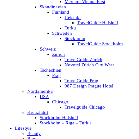
Mercure Vienna First
Skandinavien
Finnland
Helsinki
TravelGuide Helsinki
Turku
Schweden
Stockholm
TravelGuide Stockholm
Schweiz
Zürich
TravelGuide Zürich
Novotel Zürich City West
Tschechien
Prag
TravelGuide Prag
987 Design Prague Hotel
Nordamerika
USA
Chicago
Travelguide Chicago
Kreuzfahrt
Stockholm-Helsinki
Stockholm – Riga – Turku
Lifestyle
Beauty
Blog