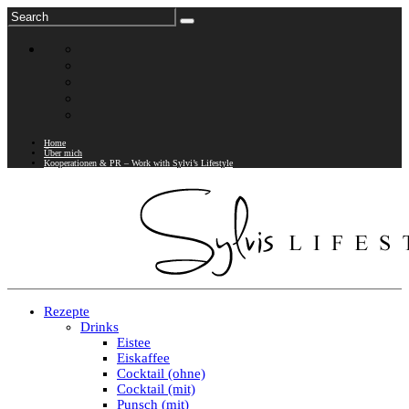
Home
Über mich
Kooperationen & PR – Work with Sylvi’s Lifestyle
Rezepte
Drinks
Eistee
Eiskaffee
Cocktail (ohne)
Cocktail (mit)
Punsch (mit)