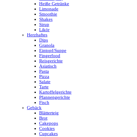
Heiße Getränke
Limonade
Smoothie
Shakes
Sirup
Likör
Herzhaftes
Dips
Granola
Eintopf/Suppe
Fingerfood
Reisgerichte
Asiatisch
Pasta
Pizza
Salate
Tarte
Kartoffelgerichte
Pfannengerichte
Fisch
Gebäck
Blätterteig
Brot
Cakepops
Cookies
Cupcakes