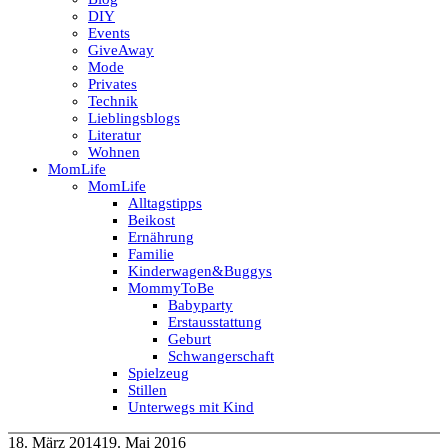
DIY
Events
GiveAway
Mode
Privates
Technik
Lieblingsblogs
Literatur
Wohnen
MomLife
MomLife
Alltagstipps
Beikost
Ernährung
Familie
Kinderwagen&Buggys
MommyToBe
Babyparty
Erstausstattung
Geburt
Schwangerschaft
Spielzeug
Stillen
Unterwegs mit Kind
18. März 2014
19. Mai 2016