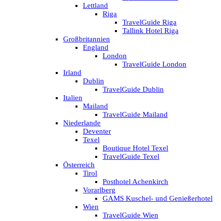
Lettland
Riga
TravelGuide Riga
Tallink Hotel Riga
Großbritannien
England
London
TravelGuide London
Irland
Dublin
TravelGuide Dublin
Italien
Mailand
TravelGuide Mailand
Niederlande
Deventer
Texel
Boutique Hotel Texel
TravelGuide Texel
Österreich
Tirol
Posthotel Achenkirch
Vorarlberg
GAMS Kuschel- und Genießerhotel
Wien
TravelGuide Wien