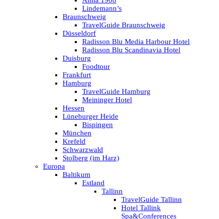
Anna 1908
Lindemann’s
Braunschweig
TravelGuide Braunschweig
Düsseldorf
Radisson Blu Media Harbour Hotel
Radisson Blu Scandinavia Hotel
Duisburg
Foodtour
Frankfurt
Hamburg
TravelGuide Hamburg
Meininger Hotel
Hessen
Lüneburger Heide
Bispingen
München
Krefeld
Schwarzwald
Stolberg (im Harz)
Europa
Baltikum
Estland
Tallinn
TravelGuide Tallinn
Hotel Tallink
Spa&Conferences