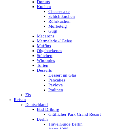
Donuts
Kuchen
Cheesecake
Schichtkuchen
Rührkuchen
Mürbeteig
Gugl
Macarons
Marmelade // Gelee
Muffins
Ölgebackenes
Stütchen
Whoopies
Torten
Desserts
Dessert im Glas
Pancakes
Pavlova
Pralinen
Eis
Reisen
Deutschland
Bad Driburg
Gräflicher Park Grand Resort
Berlin
TravelGuide Berlin