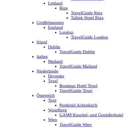
Lettland
Riga
TravelGuide Riga
Tallink Hotel Riga
Großbritannien
England
London
TravelGuide London
Irland
Dublin
TravelGuide Dublin
Italien
Mailand
TravelGuide Mailand
Niederlande
Deventer
Texel
Boutique Hotel Texel
TravelGuide Texel
Österreich
Tirol
Posthotel Achenkirch
Vorarlberg
GAMS Kuschel- und Genießerhotel
Wien
TravelGuide Wien