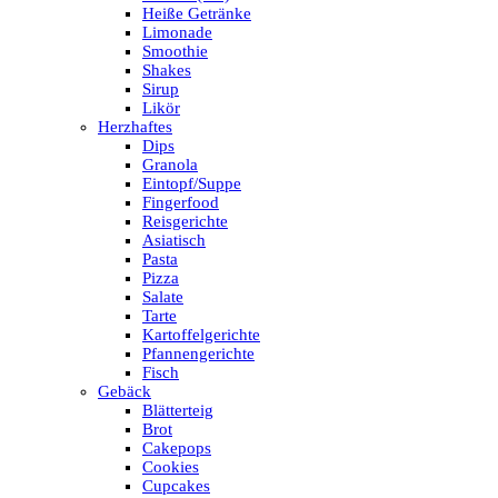
Heiße Getränke
Limonade
Smoothie
Shakes
Sirup
Likör
Herzhaftes
Dips
Granola
Eintopf/Suppe
Fingerfood
Reisgerichte
Asiatisch
Pasta
Pizza
Salate
Tarte
Kartoffelgerichte
Pfannengerichte
Fisch
Gebäck
Blätterteig
Brot
Cakepops
Cookies
Cupcakes