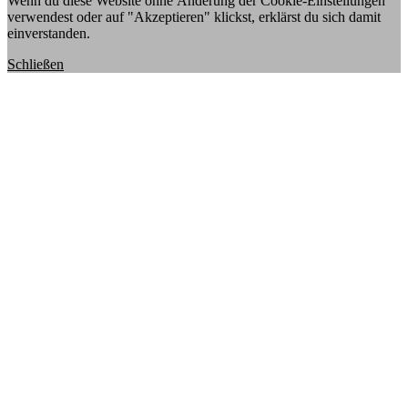
Wenn du diese Website ohne Änderung der Cookie-Einstellungen
verwendest oder auf "Akzeptieren" klickst, erklärst du sich damit
einverstanden.
Schließen