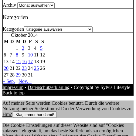
Archiv
Kategorien
Kategorien
Oktober 2014
M
D
M
D
F
S
S
1
2
3
4
5
6
7
8
9
10
11
12
13
14
15
16
17
18
19
20
21
22
23
24
25
26
27
28
29
30
31
« Sep.
Nov. »
Impressum
•
Datenschutzerklärung
• Copyright by Sylvis Lifestyle
Back to top
Auf meiner Seite werden Cookies benutzt. Durch die weitere
Nutzung meiner Seite stimmst Du der Verwendung von Cookies zu.
Hm?
Klar, immer her damit!
Die Cookie-Einstellungen auf dieser Website sind auf "Cookies
zulassen" eingestellt, um das beste Surferlebnis zu ermöglichen.