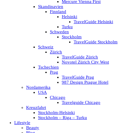
Mercure Vienna First
Skandinavien
Finnland
Helsinki
TravelGuide Helsinki
Turku
Schweden
Stockholm
TravelGuide Stockholm
Schweiz
Zürich
TravelGuide Zürich
Novotel Zürich City West
Tschechien
Prag
TravelGuide Prag
987 Design Prague Hotel
Nordamerika
USA
Chicago
Travelguide Chicago
Kreuzfahrt
Stockholm-Helsinki
Stockholm – Riga – Turku
Lifestyle
Beauty
Blog