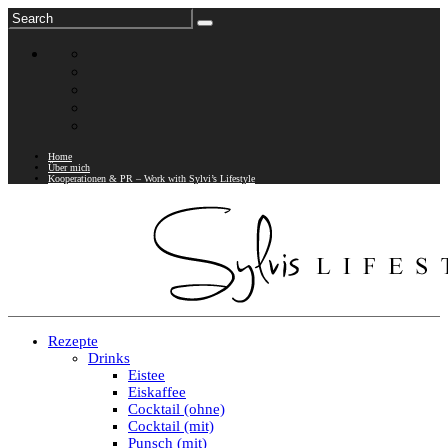
Home
Über mich
Kooperationen & PR – Work with Sylvi’s Lifestyle
Rezepte
Drinks
Eistee
Eiskaffee
Cocktail (ohne)
Cocktail (mit)
Punsch (mit)