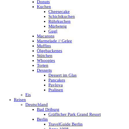
Donuts
Kuchen
Cheesecake
Schichtkuchen
Rührkuchen
Mürbeteig
Gugl
Macarons
Marmelade // Gelee
Muffins
Ölgebackenes
Stütchen
Whoopies
Torten
Desserts
Dessert im Glas
Pancakes
Pavlova
Pralinen
Eis
Reisen
Deutschland
Bad Driburg
Gräflicher Park Grand Resort
Berlin
TravelGuide Berlin