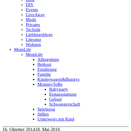
DIY
Events
GiveAway
Mode
Privates
Technik
Lieblingsblogs
Literatur
Wohnen
MomLife
MomLife
Alltagstipps
Beikost
Ernährung
Familie
Kinderwagen&Buggys
MommyToBe
Babyparty
Erstausstattung
Geburt
Schwangerschaft
Spielzeug
Stillen
Unterwegs mit Kind
16. Oktober 2014
18. Mai 2016