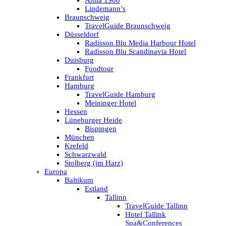
Anna 1908
Lindemann’s
Braunschweig
TravelGuide Braunschweig
Düsseldorf
Radisson Blu Media Harbour Hotel
Radisson Blu Scandinavia Hotel
Duisburg
Foodtour
Frankfurt
Hamburg
TravelGuide Hamburg
Meininger Hotel
Hessen
Lüneburger Heide
Bispingen
München
Krefeld
Schwarzwald
Stolberg (im Harz)
Europa
Baltikum
Estland
Tallinn
TravelGuide Tallinn
Hotel Tallink
Spa&Conferences