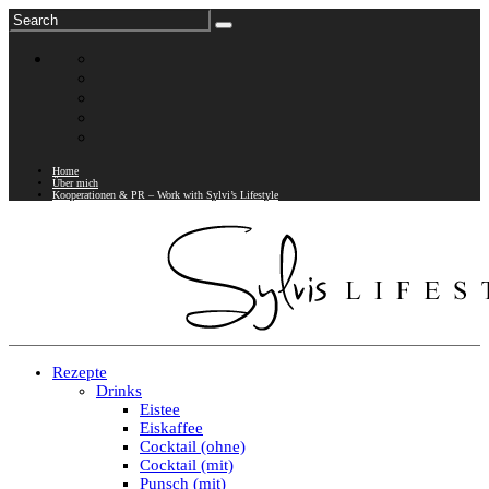
Home
Über mich
Kooperationen & PR – Work with Sylvi’s Lifestyle
Rezepte
Drinks
Eistee
Eiskaffee
Cocktail (ohne)
Cocktail (mit)
Punsch (mit)