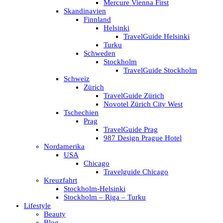
Mercure Vienna First
Skandinavien
Finnland
Helsinki
TravelGuide Helsinki
Turku
Schweden
Stockholm
TravelGuide Stockholm
Schweiz
Zürich
TravelGuide Zürich
Novotel Zürich City West
Tschechien
Prag
TravelGuide Prag
987 Design Prague Hotel
Nordamerika
USA
Chicago
Travelguide Chicago
Kreuzfahrt
Stockholm-Helsinki
Stockholm – Riga – Turku
Lifestyle
Beauty
Blog