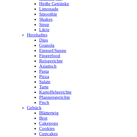
Heiße Getränke
Limonade
Smoothie
Shakes
Sirup
Likör
Herzhaftes
Dips
Granola
Eintopf/Suppe
Fingerfood
Reisgerichte
Asiatisch
Pasta
Pizza
Salate
Tarte
Kartoffelgerichte
Pfannengerichte
Fisch
Gebäck
Blätterteig
Brot
Cakepops
Cookies
Cupcakes