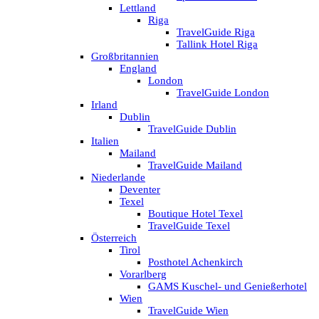
Lettland
Riga
TravelGuide Riga
Tallink Hotel Riga
Großbritannien
England
London
TravelGuide London
Irland
Dublin
TravelGuide Dublin
Italien
Mailand
TravelGuide Mailand
Niederlande
Deventer
Texel
Boutique Hotel Texel
TravelGuide Texel
Österreich
Tirol
Posthotel Achenkirch
Vorarlberg
GAMS Kuschel- und Genießerhotel
Wien
TravelGuide Wien