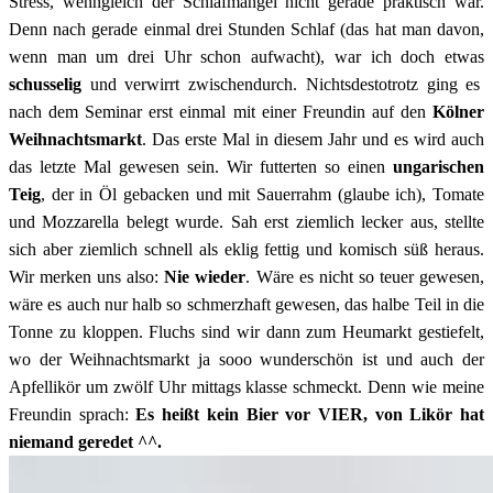
Stress, wenngleich der Schlafmangel nicht gerade praktisch war.
Denn nach gerade einmal drei Stunden Schlaf (das hat man davon,
wenn man um drei Uhr schon aufwacht), war ich doch etwas
schusselig
und verwirrt zwischendurch. Nichtsdestotrotz ging es
nach dem Seminar erst einmal mit einer Freundin auf den
Kölner
Weihnachtsmarkt
. Das erste Mal in diesem Jahr und es wird auch
das letzte Mal gewesen sein. Wir futterten so einen
ungarischen
Teig
, der in Öl gebacken und mit Sauerrahm (glaube ich), Tomate
und Mozzarella belegt wurde. Sah erst ziemlich lecker aus, stellte
sich aber ziemlich schnell als eklig fettig und komisch süß heraus.
Wir merken uns also:
Nie wieder
. Wäre es nicht so teuer gewesen,
wäre es auch nur halb so schmerzhaft gewesen, das halbe Teil in die
Tonne zu kloppen. Fluchs sind wir dann zum Heumarkt gestiefelt,
wo der Weihnachtsmarkt ja sooo wunderschön ist und auch der
Apfellikör um zwölf Uhr mittags klasse schmeckt. Denn wie meine
Freundin sprach:
Es heißt kein Bier vor VIER, von Likör hat
niemand geredet ^^.