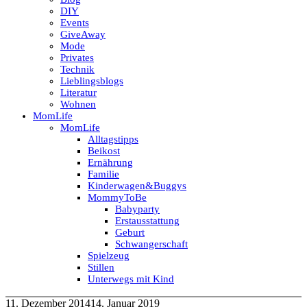
DIY
Events
GiveAway
Mode
Privates
Technik
Lieblingsblogs
Literatur
Wohnen
MomLife
MomLife
Alltagstipps
Beikost
Ernährung
Familie
Kinderwagen&Buggys
MommyToBe
Babyparty
Erstausstattung
Geburt
Schwangerschaft
Spielzeug
Stillen
Unterwegs mit Kind
11. Dezember 2014
14. Januar 2019