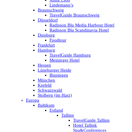
Anna 1908
Lindemann’s
Braunschweig
TravelGuide Braunschweig
Düsseldorf
Radisson Blu Media Harbour Hotel
Radisson Blu Scandinavia Hotel
Duisburg
Foodtour
Frankfurt
Hamburg
TravelGuide Hamburg
Meininger Hotel
Hessen
Lüneburger Heide
Bispingen
München
Krefeld
Schwarzwald
Stolberg (im Harz)
Europa
Baltikum
Estland
Tallinn
TravelGuide Tallinn
Hotel Tallink
Spa&Conferences