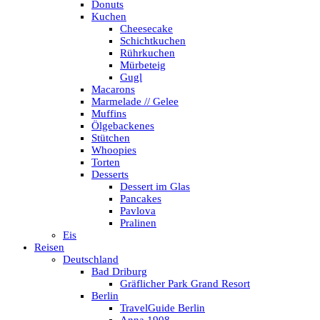
Donuts
Kuchen
Cheesecake
Schichtkuchen
Rührkuchen
Mürbeteig
Gugl
Macarons
Marmelade // Gelee
Muffins
Ölgebackenes
Stütchen
Whoopies
Torten
Desserts
Dessert im Glas
Pancakes
Pavlova
Pralinen
Eis
Reisen
Deutschland
Bad Driburg
Gräflicher Park Grand Resort
Berlin
TravelGuide Berlin