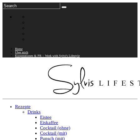
Home
Über mich
Kooperationen & PR – Work with Sylvi’s Lifestyle
Rezepte
Drinks
Eistee
Eiskaffee
Cocktail (ohne)
Cocktail (mit)
Punsch (mit)