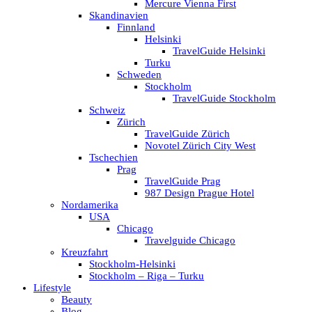
Mercure Vienna First
Skandinavien
Finnland
Helsinki
TravelGuide Helsinki
Turku
Schweden
Stockholm
TravelGuide Stockholm
Schweiz
Zürich
TravelGuide Zürich
Novotel Zürich City West
Tschechien
Prag
TravelGuide Prag
987 Design Prague Hotel
Nordamerika
USA
Chicago
Travelguide Chicago
Kreuzfahrt
Stockholm-Helsinki
Stockholm – Riga – Turku
Lifestyle
Beauty
Blog