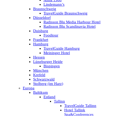
Anna 1908
Lindemann’s
Braunschweig
TravelGuide Braunschweig
Düsseldorf
Radisson Blu Media Harbour Hotel
Radisson Blu Scandinavia Hotel
Duisburg
Foodtour
Frankfurt
Hamburg
TravelGuide Hamburg
Meininger Hotel
Hessen
Lüneburger Heide
Bispingen
München
Krefeld
Schwarzwald
Stolberg (im Harz)
Europa
Baltikum
Estland
Tallinn
TravelGuide Tallinn
Hotel Tallink
Spa&Conferences