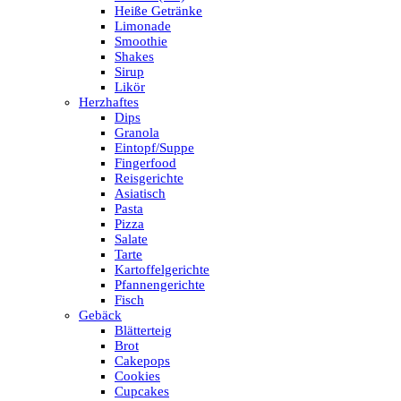
Heiße Getränke
Limonade
Smoothie
Shakes
Sirup
Likör
Herzhaftes
Dips
Granola
Eintopf/Suppe
Fingerfood
Reisgerichte
Asiatisch
Pasta
Pizza
Salate
Tarte
Kartoffelgerichte
Pfannengerichte
Fisch
Gebäck
Blätterteig
Brot
Cakepops
Cookies
Cupcakes