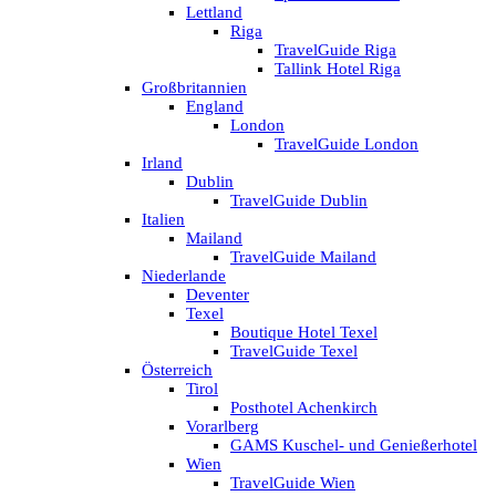
Lettland
Riga
TravelGuide Riga
Tallink Hotel Riga
Großbritannien
England
London
TravelGuide London
Irland
Dublin
TravelGuide Dublin
Italien
Mailand
TravelGuide Mailand
Niederlande
Deventer
Texel
Boutique Hotel Texel
TravelGuide Texel
Österreich
Tirol
Posthotel Achenkirch
Vorarlberg
GAMS Kuschel- und Genießerhotel
Wien
TravelGuide Wien