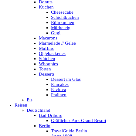
Donuts
Kuchen
Cheesecake
Schichtkuchen
Rührkuchen
Mürbeteig
Gugl
Macarons
Marmelade // Gelee
Muffins
Ölgebackenes
Stütchen
Whoopies
Torten
Desserts
Dessert im Glas
Pancakes
Pavlova
Pralinen
Eis
Reisen
Deutschland
Bad Driburg
Gräflicher Park Grand Resort
Berlin
TravelGuide Berlin