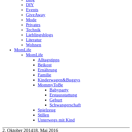
DIY
Events
GiveAway
Mode
Privates
Technik
Lieblingsblogs
Literatur
Wohnen
MomLife
MomLife
Alltagstipps
Beikost
Ernährung
Familie
Kinderwagen&Buggys
MommyToBe
Babyparty
Erstausstattung
Geburt
Schwangerschaft
Spielzeug
Stillen
Unterwegs mit Kind
2. Oktober 2014
18. Mai 2016