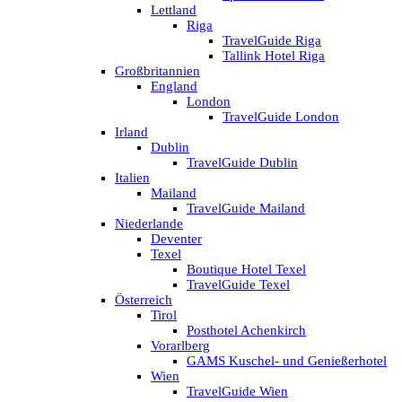
Lettland
Riga
TravelGuide Riga
Tallink Hotel Riga
Großbritannien
England
London
TravelGuide London
Irland
Dublin
TravelGuide Dublin
Italien
Mailand
TravelGuide Mailand
Niederlande
Deventer
Texel
Boutique Hotel Texel
TravelGuide Texel
Österreich
Tirol
Posthotel Achenkirch
Vorarlberg
GAMS Kuschel- und Genießerhotel
Wien
TravelGuide Wien