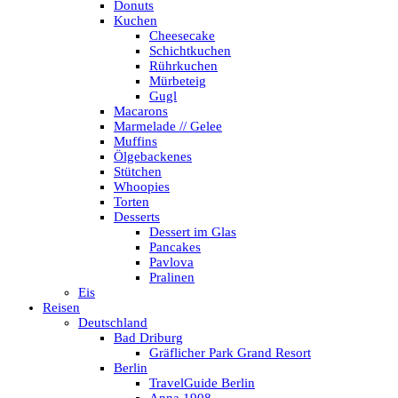
Donuts
Kuchen
Cheesecake
Schichtkuchen
Rührkuchen
Mürbeteig
Gugl
Macarons
Marmelade // Gelee
Muffins
Ölgebackenes
Stütchen
Whoopies
Torten
Desserts
Dessert im Glas
Pancakes
Pavlova
Pralinen
Eis
Reisen
Deutschland
Bad Driburg
Gräflicher Park Grand Resort
Berlin
TravelGuide Berlin