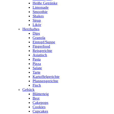
Heiße Getränke
Limonade
Smoothie
Shakes
Sirup
Likör
Herzhaftes
Dips
Granola
Eintopf/Suppe
Fingerfood
Reisgerichte
Asiatisch
Pasta
Pizza
Salate
Tarte
Kartoffelgerichte
Pfannengerichte
Fisch
Gebäck
Blätterteig
Brot
Cakepops
Cookies
Cupcakes