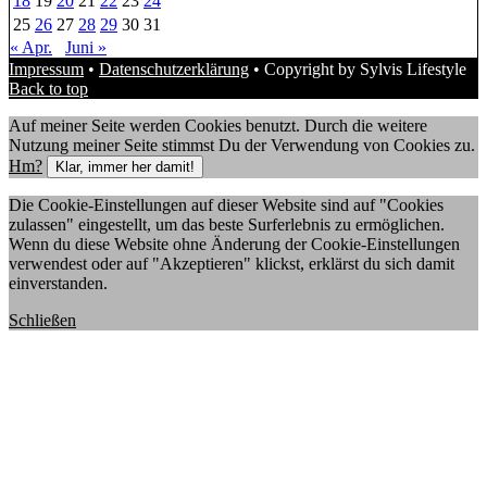
18
19
20
21
22
23
24
25
26
27
28
29
30
31
« Apr.
Juni »
Impressum
•
Datenschutzerklärung
• Copyright by Sylvis Lifestyle
Back to top
Auf meiner Seite werden Cookies benutzt. Durch die weitere
Nutzung meiner Seite stimmst Du der Verwendung von Cookies zu.
Hm?
Klar, immer her damit!
Die Cookie-Einstellungen auf dieser Website sind auf "Cookies
zulassen" eingestellt, um das beste Surferlebnis zu ermöglichen.
Wenn du diese Website ohne Änderung der Cookie-Einstellungen
verwendest oder auf "Akzeptieren" klickst, erklärst du sich damit
einverstanden.
Schließen