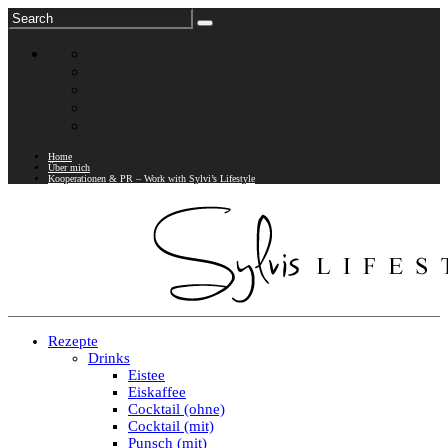
Home
Über mich
Kooperationen & PR – Work with Sylvi’s Lifestyle
Rezepte
Drinks
Eistee
Eiskaffee
Cocktail (ohne)
Cocktail (mit)
Punsch (mit)