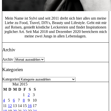
Mein Name ist Sylvi und seit 2011 dreht sich hier alles um meine
Liebe zu Food, Travel, DIYs, Beauty und Lifestyle. Geht mit mir
auf Reisen, genießt köstliche Leckereien und findet Inspirationen
jeglicher Art. Seit Mai 2018 und Dezember 2020 bereichern mich
meine zwei Jungs in allen Lebenslagen.
Archiv
Archiv
Kategorien
Kategorien
Mai 2015
M
D
M
D
F
S
S
1
2
3
4
5
6
7
8
9
10
11
12
13
14
15
16
17