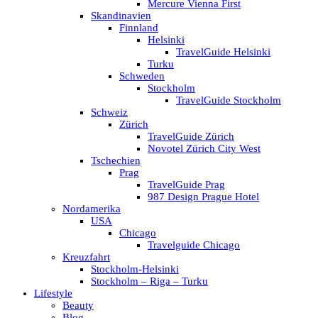
Mercure Vienna First
Skandinavien
Finnland
Helsinki
TravelGuide Helsinki
Turku
Schweden
Stockholm
TravelGuide Stockholm
Schweiz
Zürich
TravelGuide Zürich
Novotel Zürich City West
Tschechien
Prag
TravelGuide Prag
987 Design Prague Hotel
Nordamerika
USA
Chicago
Travelguide Chicago
Kreuzfahrt
Stockholm-Helsinki
Stockholm – Riga – Turku
Lifestyle
Beauty
Blog