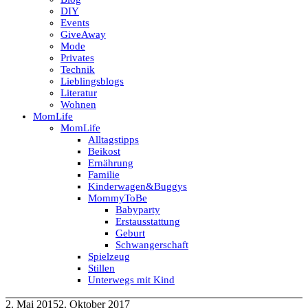
DIY
Events
GiveAway
Mode
Privates
Technik
Lieblingsblogs
Literatur
Wohnen
MomLife
MomLife
Alltagstipps
Beikost
Ernährung
Familie
Kinderwagen&Buggys
MommyToBe
Babyparty
Erstausstattung
Geburt
Schwangerschaft
Spielzeug
Stillen
Unterwegs mit Kind
2. Mai 2015
2. Oktober 2017