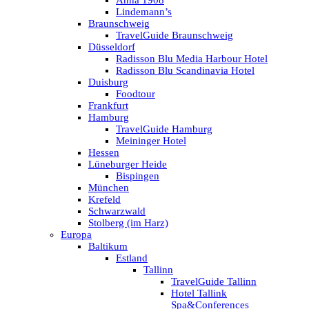
Anna 1908
Lindemann’s
Braunschweig
TravelGuide Braunschweig
Düsseldorf
Radisson Blu Media Harbour Hotel
Radisson Blu Scandinavia Hotel
Duisburg
Foodtour
Frankfurt
Hamburg
TravelGuide Hamburg
Meininger Hotel
Hessen
Lüneburger Heide
Bispingen
München
Krefeld
Schwarzwald
Stolberg (im Harz)
Europa
Baltikum
Estland
Tallinn
TravelGuide Tallinn
Hotel Tallink
Spa&Conferences