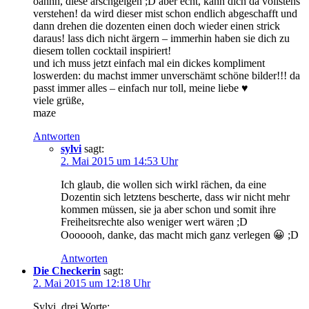
oahhh, diese arschgeigen ;D aber echt, kann dich da vollstens
verstehen! da wird dieser mist schon endlich abgeschafft und
dann drehen die dozenten einen doch wieder einen strick
daraus! lass dich nicht ärgern – immerhin haben sie dich zu
diesem tollen cocktail inspiriert!
und ich muss jetzt einfach mal ein dickes kompliment
loswerden: du machst immer unverschämt schöne bilder!!! da
passt immer alles – einfach nur toll, meine liebe ♥
viele grüße,
maze
Antworten
sylvi
sagt:
2. Mai 2015 um 14:53 Uhr
Ich glaub, die wollen sich wirkl rächen, da eine
Dozentin sich letztens bescherte, dass wir nicht mehr
kommen müssen, sie ja aber schon und somit ihre
Freiheitsrechte also weniger wert wären ;D
Ooooooh, danke, das macht mich ganz verlegen 😀 ;D
Antworten
Die Checkerin
sagt:
2. Mai 2015 um 12:18 Uhr
Sylvi, drei Worte: