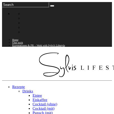
Home
Über mich
Kooperationen & PR – Work with Sylvi’s Lifestyle
Rezepte
Drinks
Eistee
Eiskaffee
Cocktail (ohne)
Cocktail (mit)
Punsch (mit)