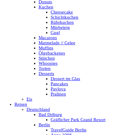
Donuts
Kuchen
Cheesecake
Schichtkuchen
Rührkuchen
Mürbeteig
Gugl
Macarons
Marmelade // Gelee
Muffins
Ölgebackenes
Stütchen
Whoopies
Torten
Desserts
Dessert im Glas
Pancakes
Pavlova
Pralinen
Eis
Reisen
Deutschland
Bad Driburg
Gräflicher Park Grand Resort
Berlin
TravelGuide Berlin