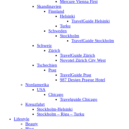
Mercure Vienna First
Skandinavien
Finnland
Helsinki
TravelGuide Helsinki
Turku
Schweden
Stockholm
TravelGuide Stockholm
Schweiz
Zürich
TravelGuide Zürich
Novotel Zürich City West
Tschechien
Prag
TravelGuide Prag
987 Design Prague Hotel
Nordamerika
USA
Chicago
Travelguide Chicago
Kreuzfahrt
Stockholm-Helsinki
Stockholm – Riga – Turku
Lifestyle
Beauty
Blog