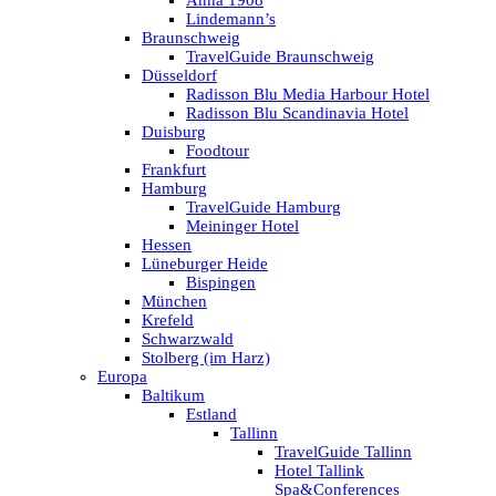
Anna 1908
Lindemann’s
Braunschweig
TravelGuide Braunschweig
Düsseldorf
Radisson Blu Media Harbour Hotel
Radisson Blu Scandinavia Hotel
Duisburg
Foodtour
Frankfurt
Hamburg
TravelGuide Hamburg
Meininger Hotel
Hessen
Lüneburger Heide
Bispingen
München
Krefeld
Schwarzwald
Stolberg (im Harz)
Europa
Baltikum
Estland
Tallinn
TravelGuide Tallinn
Hotel Tallink
Spa&Conferences