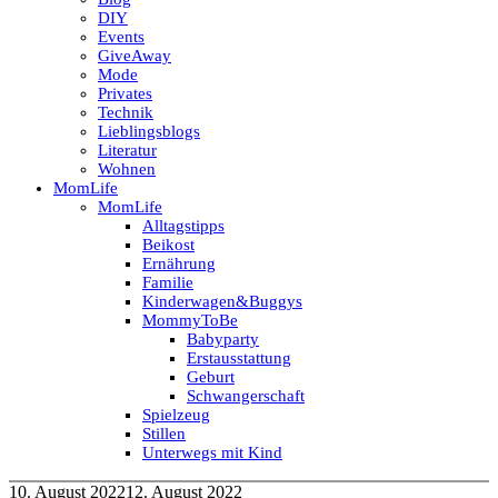
DIY
Events
GiveAway
Mode
Privates
Technik
Lieblingsblogs
Literatur
Wohnen
MomLife
MomLife
Alltagstipps
Beikost
Ernährung
Familie
Kinderwagen&Buggys
MommyToBe
Babyparty
Erstausstattung
Geburt
Schwangerschaft
Spielzeug
Stillen
Unterwegs mit Kind
10. August 2022
12. August 2022