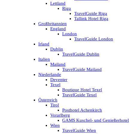
Lettland
Riga
TravelGuide Riga
Tallink Hotel Riga
Großbritannien
England
London
TravelGuide London
Irland
Dublin
TravelGuide Dublin
Italien
Mailand
TravelGuide Mailand
Niederlande
Deventer
Texel
Boutique Hotel Texel
TravelGuide Texel
Österreich
Tirol
Posthotel Achenkirch
Vorarlberg
GAMS Kuschel- und Genießerhotel
Wien
TravelGuide Wien