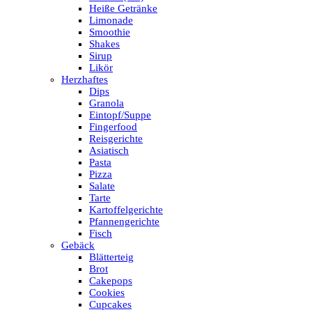
Heiße Getränke
Limonade
Smoothie
Shakes
Sirup
Likör
Herzhaftes
Dips
Granola
Eintopf/Suppe
Fingerfood
Reisgerichte
Asiatisch
Pasta
Pizza
Salate
Tarte
Kartoffelgerichte
Pfannengerichte
Fisch
Gebäck
Blätterteig
Brot
Cakepops
Cookies
Cupcakes