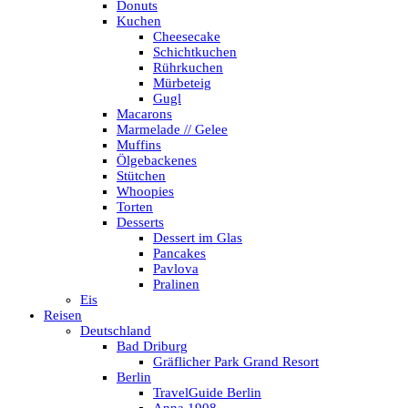
Donuts
Kuchen
Cheesecake
Schichtkuchen
Rührkuchen
Mürbeteig
Gugl
Macarons
Marmelade // Gelee
Muffins
Ölgebackenes
Stütchen
Whoopies
Torten
Desserts
Dessert im Glas
Pancakes
Pavlova
Pralinen
Eis
Reisen
Deutschland
Bad Driburg
Gräflicher Park Grand Resort
Berlin
TravelGuide Berlin