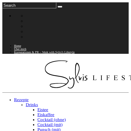
Home
Über mich
Kooperationen & PR – Work with Sylvi’s Lifestyle
Rezepte
Drinks
Eistee
Eiskaffee
Cocktail (ohne)
Cocktail (mit)
Punsch (mit)