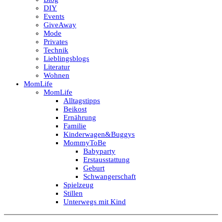
DIY
Events
GiveAway
Mode
Privates
Technik
Lieblingsblogs
Literatur
Wohnen
MomLife
MomLife
Alltagstipps
Beikost
Ernährung
Familie
Kinderwagen&Buggys
MommyToBe
Babyparty
Erstausstattung
Geburt
Schwangerschaft
Spielzeug
Stillen
Unterwegs mit Kind