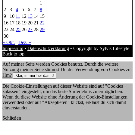
1
2
3
4
5
6
7
8
9
10
11
12
13
14
15
16
17
18
19
20
21
22
23
24
25
26
27
28
29
30
« Okt.
Dez. »
Impressum
•
Datenschutzerklärung
• Copyright by Sylvis Lifestyle
Back to top
Auf meiner Seite werden Cookies benutzt. Durch die weitere
Nutzung meiner Seite stimmst Du der Verwendung von Cookies zu.
Hm?
Klar, immer her damit!
Die Cookie-Einstellungen auf dieser Website sind auf "Cookies
zulassen" eingestellt, um das beste Surferlebnis zu ermöglichen.
Wenn du diese Website ohne Änderung der Cookie-Einstellungen
verwendest oder auf "Akzeptieren" klickst, erklärst du sich damit
einverstanden.
Schließen