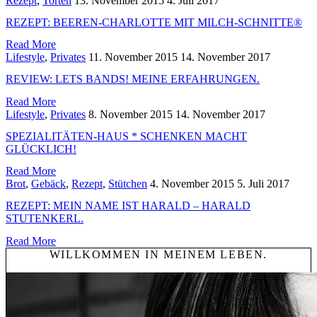
Rezept
,
Torten
13. November 2015
4. Juli 2017
REZEPT: BEEREN-CHARLOTTE MIT MILCH-SCHNITTE®
Read More
Lifestyle
,
Privates
11. November 2015
14. November 2017
REVIEW: LETS BANDS! MEINE ERFAHRUNGEN.
Read More
Lifestyle
,
Privates
8. November 2015
14. November 2017
SPEZIALITÄTEN-HAUS * SCHENKEN MACHT
GLÜCKLICH!
Read More
Brot
,
Gebäck
,
Rezept
,
Stütchen
4. November 2015
5. Juli 2017
REZEPT: MEIN NAME IST HARALD – HARALD
STUTENKERL.
Read More
WILLKOMMEN IN MEINEM LEBEN.