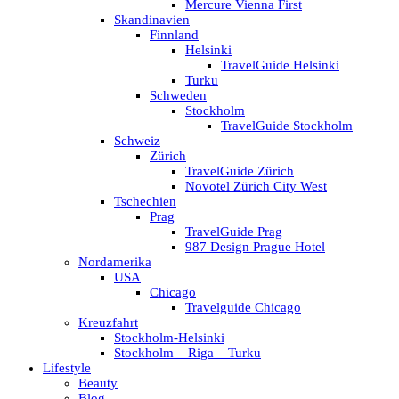
Mercure Vienna First
Skandinavien
Finnland
Helsinki
TravelGuide Helsinki
Turku
Schweden
Stockholm
TravelGuide Stockholm
Schweiz
Zürich
TravelGuide Zürich
Novotel Zürich City West
Tschechien
Prag
TravelGuide Prag
987 Design Prague Hotel
Nordamerika
USA
Chicago
Travelguide Chicago
Kreuzfahrt
Stockholm-Helsinki
Stockholm – Riga – Turku
Lifestyle
Beauty
Blog