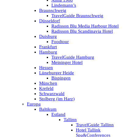
Anna 1908
Lindemann’s
Braunschweig
TravelGuide Braunschweig
Düsseldorf
Radisson Blu Media Harbour Hotel
Radisson Blu Scandinavia Hotel
Duisburg
Foodtour
Frankfurt
Hamburg
TravelGuide Hamburg
Meininger Hotel
Hessen
Lüneburger Heide
Bispingen
München
Krefeld
Schwarzwald
Stolberg (im Harz)
Europa
Baltikum
Estland
Tallinn
TravelGuide Tallinn
Hotel Tallink
Spa&Conferences