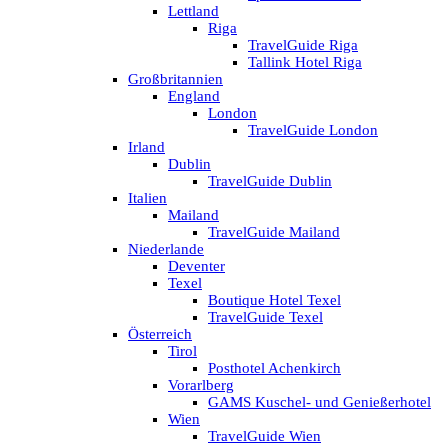
Lettland
Riga
TravelGuide Riga
Tallink Hotel Riga
Großbritannien
England
London
TravelGuide London
Irland
Dublin
TravelGuide Dublin
Italien
Mailand
TravelGuide Mailand
Niederlande
Deventer
Texel
Boutique Hotel Texel
TravelGuide Texel
Österreich
Tirol
Posthotel Achenkirch
Vorarlberg
GAMS Kuschel- und Genießerhotel
Wien
TravelGuide Wien