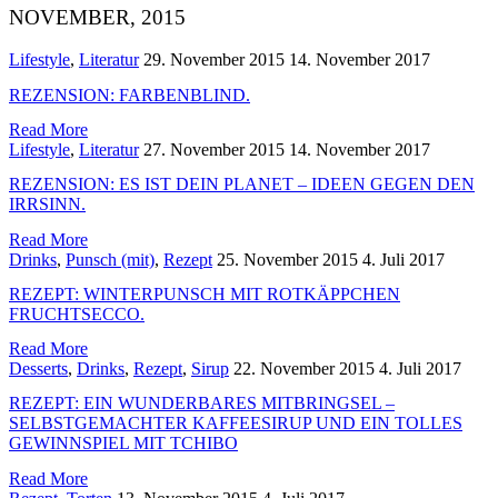
NOVEMBER, 2015
Lifestyle
,
Literatur
29. November 2015
14. November 2017
REZENSION: FARBENBLIND.
Read More
Lifestyle
,
Literatur
27. November 2015
14. November 2017
REZENSION: ES IST DEIN PLANET – IDEEN GEGEN DEN
IRRSINN.
Read More
Drinks
,
Punsch (mit)
,
Rezept
25. November 2015
4. Juli 2017
REZEPT: WINTERPUNSCH MIT ROTKÄPPCHEN
FRUCHTSECCO.
Read More
Desserts
,
Drinks
,
Rezept
,
Sirup
22. November 2015
4. Juli 2017
REZEPT: EIN WUNDERBARES MITBRINGSEL –
SELBSTGEMACHTER KAFFEESIRUP UND EIN TOLLES
GEWINNSPIEL MIT TCHIBO
Read More