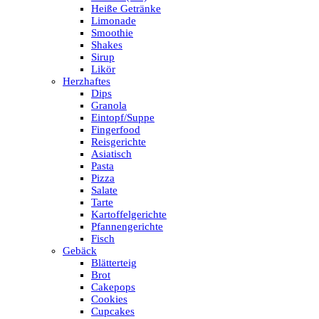
Heiße Getränke
Limonade
Smoothie
Shakes
Sirup
Likör
Herzhaftes
Dips
Granola
Eintopf/Suppe
Fingerfood
Reisgerichte
Asiatisch
Pasta
Pizza
Salate
Tarte
Kartoffelgerichte
Pfannengerichte
Fisch
Gebäck
Blätterteig
Brot
Cakepops
Cookies
Cupcakes