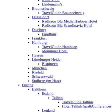
Anna 1908
Lindemann’s
Braunschweig
TravelGuide Braunschweig
Düsseldorf
Radisson Blu Media Harbour Hotel
Radisson Blu Scandinavia Hotel
Duisburg
Foodtour
Frankfurt
Hamburg
TravelGuide Hamburg
Meininger Hotel
Hessen
Lüneburger Heide
Bispingen
München
Krefeld
Schwarzwald
Stolberg (im Harz)
Europa
Baltikum
Estland
Tallinn
TravelGuide Tallinn
Hotel Tallink Spa&Conferences
Lettland