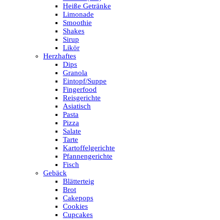
Heiße Getränke
Limonade
Smoothie
Shakes
Sirup
Likör
Herzhaftes
Dips
Granola
Eintopf/Suppe
Fingerfood
Reisgerichte
Asiatisch
Pasta
Pizza
Salate
Tarte
Kartoffelgerichte
Pfannengerichte
Fisch
Gebäck
Blätterteig
Brot
Cakepops
Cookies
Cupcakes