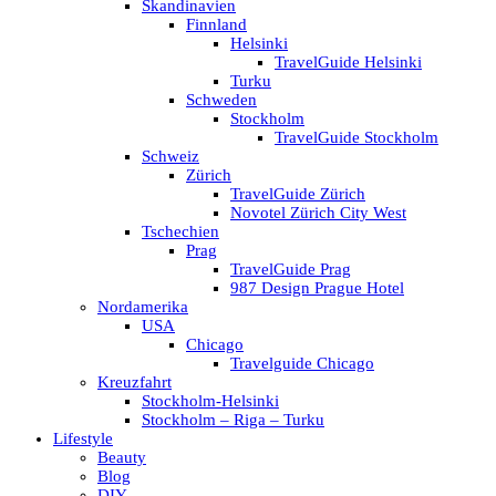
Skandinavien
Finnland
Helsinki
TravelGuide Helsinki
Turku
Schweden
Stockholm
TravelGuide Stockholm
Schweiz
Zürich
TravelGuide Zürich
Novotel Zürich City West
Tschechien
Prag
TravelGuide Prag
987 Design Prague Hotel
Nordamerika
USA
Chicago
Travelguide Chicago
Kreuzfahrt
Stockholm-Helsinki
Stockholm – Riga – Turku
Lifestyle
Beauty
Blog
DIY