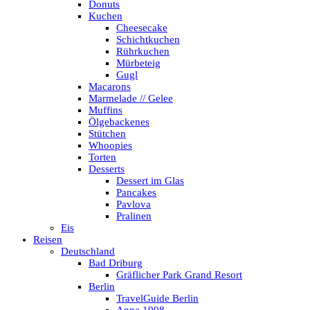
Donuts
Kuchen
Cheesecake
Schichtkuchen
Rührkuchen
Mürbeteig
Gugl
Macarons
Marmelade // Gelee
Muffins
Ölgebackenes
Stütchen
Whoopies
Torten
Desserts
Dessert im Glas
Pancakes
Pavlova
Pralinen
Eis
Reisen
Deutschland
Bad Driburg
Gräflicher Park Grand Resort
Berlin
TravelGuide Berlin