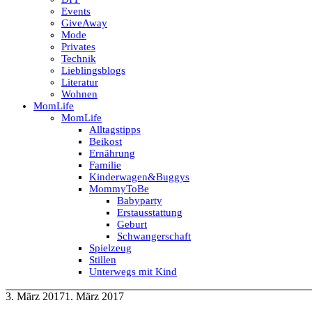
Events
GiveAway
Mode
Privates
Technik
Lieblingsblogs
Literatur
Wohnen
MomLife
MomLife
Alltagstipps
Beikost
Ernährung
Familie
Kinderwagen&Buggys
MommyToBe
Babyparty
Erstausstattung
Geburt
Schwangerschaft
Spielzeug
Stillen
Unterwegs mit Kind
3. März 2017
1. März 2017