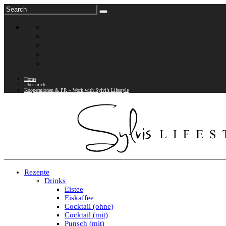
Home
Über mich
Kooperationen & PR – Work with Sylvi’s Lifestyle
Rezepte
Drinks
Eistee
Eiskaffee
Cocktail (ohne)
Cocktail (mit)
Punsch (mit)