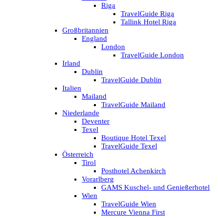
Riga
TravelGuide Riga
Tallink Hotel Riga
Großbritannien
England
London
TravelGuide London
Irland
Dublin
TravelGuide Dublin
Italien
Mailand
TravelGuide Mailand
Niederlande
Deventer
Texel
Boutique Hotel Texel
TravelGuide Texel
Österreich
Tirol
Posthotel Achenkirch
Vorarlberg
GAMS Kuschel- und Genießerhotel
Wien
TravelGuide Wien
Mercure Vienna First