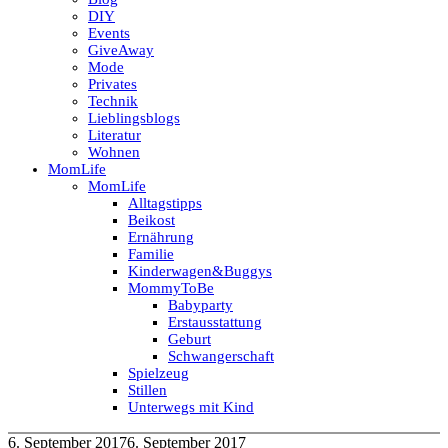
DIY
Events
GiveAway
Mode
Privates
Technik
Lieblingsblogs
Literatur
Wohnen
MomLife
MomLife
Alltagstipps
Beikost
Ernährung
Familie
Kinderwagen&Buggys
MommyToBe
Babyparty
Erstausstattung
Geburt
Schwangerschaft
Spielzeug
Stillen
Unterwegs mit Kind
6. September 2017
6. September 2017