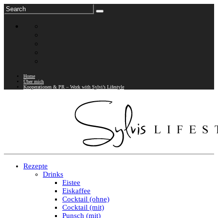
Home
Über mich
Kooperationen & PR – Work with Sylvi’s Lifestyle
Rezepte
Drinks
Eistee
Eiskaffee
Cocktail (ohne)
Cocktail (mit)
Punsch (mit)