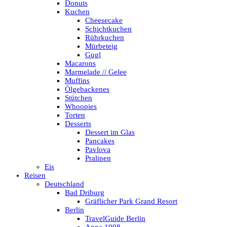
Donuts
Kuchen
Cheesecake
Schichtkuchen
Rührkuchen
Mürbeteig
Gugl
Macarons
Marmelade // Gelee
Muffins
Ölgebackenes
Stütchen
Whoopies
Torten
Desserts
Dessert im Glas
Pancakes
Pavlova
Pralinen
Eis
Reisen
Deutschland
Bad Driburg
Gräflicher Park Grand Resort
Berlin
TravelGuide Berlin