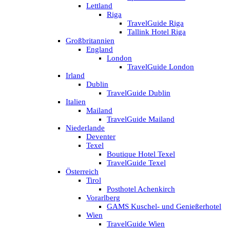
Lettland
Riga
TravelGuide Riga
Tallink Hotel Riga
Großbritannien
England
London
TravelGuide London
Irland
Dublin
TravelGuide Dublin
Italien
Mailand
TravelGuide Mailand
Niederlande
Deventer
Texel
Boutique Hotel Texel
TravelGuide Texel
Österreich
Tirol
Posthotel Achenkirch
Vorarlberg
GAMS Kuschel- und Genießerhotel
Wien
TravelGuide Wien