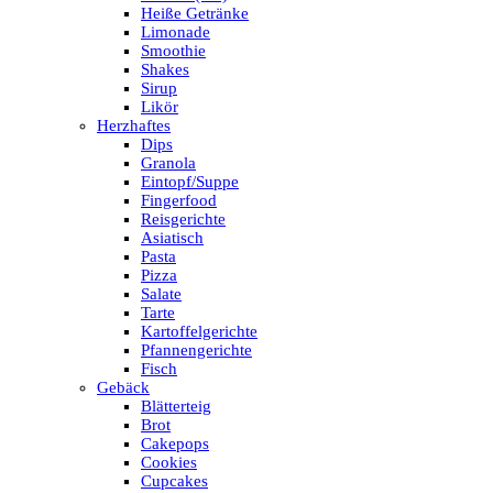
Heiße Getränke
Limonade
Smoothie
Shakes
Sirup
Likör
Herzhaftes
Dips
Granola
Eintopf/Suppe
Fingerfood
Reisgerichte
Asiatisch
Pasta
Pizza
Salate
Tarte
Kartoffelgerichte
Pfannengerichte
Fisch
Gebäck
Blätterteig
Brot
Cakepops
Cookies
Cupcakes