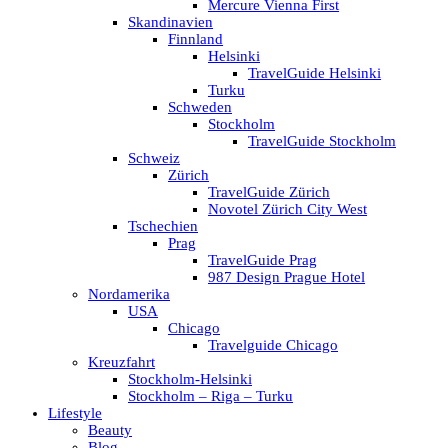
Mercure Vienna First
Skandinavien
Finnland
Helsinki
TravelGuide Helsinki
Turku
Schweden
Stockholm
TravelGuide Stockholm
Schweiz
Zürich
TravelGuide Zürich
Novotel Zürich City West
Tschechien
Prag
TravelGuide Prag
987 Design Prague Hotel
Nordamerika
USA
Chicago
Travelguide Chicago
Kreuzfahrt
Stockholm-Helsinki
Stockholm – Riga – Turku
Lifestyle
Beauty
Blog