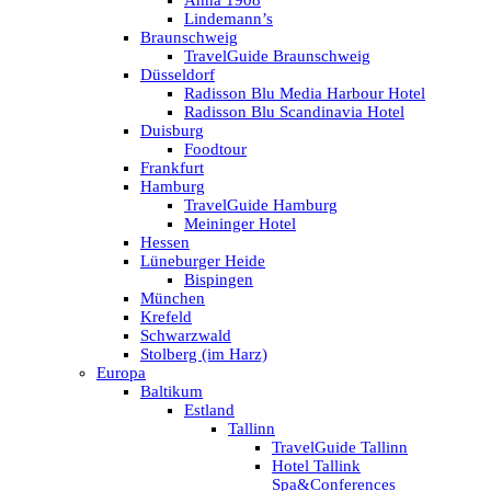
Anna 1908
Lindemann’s
Braunschweig
TravelGuide Braunschweig
Düsseldorf
Radisson Blu Media Harbour Hotel
Radisson Blu Scandinavia Hotel
Duisburg
Foodtour
Frankfurt
Hamburg
TravelGuide Hamburg
Meininger Hotel
Hessen
Lüneburger Heide
Bispingen
München
Krefeld
Schwarzwald
Stolberg (im Harz)
Europa
Baltikum
Estland
Tallinn
TravelGuide Tallinn
Hotel Tallink
Spa&Conferences