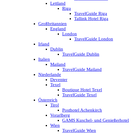
Lettland
Riga
TravelGuide Riga
Tallink Hotel Riga
Großbritannien
England
London
TravelGuide London
Irland
Dublin
TravelGuide Dublin
Italien
Mailand
TravelGuide Mailand
Niederlande
Deventer
Texel
Boutique Hotel Texel
TravelGuide Texel
Österreich
Tirol
Posthotel Achenkirch
Vorarlberg
GAMS Kuschel- und Genießerhotel
Wien
TravelGuide Wien