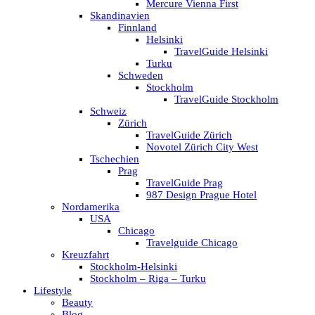
Mercure Vienna First
Skandinavien
Finnland
Helsinki
TravelGuide Helsinki
Turku
Schweden
Stockholm
TravelGuide Stockholm
Schweiz
Zürich
TravelGuide Zürich
Novotel Zürich City West
Tschechien
Prag
TravelGuide Prag
987 Design Prague Hotel
Nordamerika
USA
Chicago
Travelguide Chicago
Kreuzfahrt
Stockholm-Helsinki
Stockholm – Riga – Turku
Lifestyle
Beauty
Blog