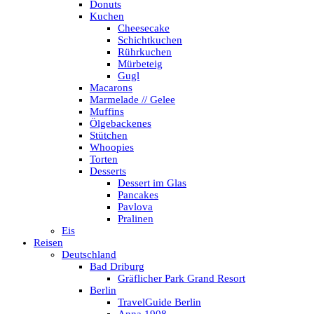
Donuts
Kuchen
Cheesecake
Schichtkuchen
Rührkuchen
Mürbeteig
Gugl
Macarons
Marmelade // Gelee
Muffins
Ölgebackenes
Stütchen
Whoopies
Torten
Desserts
Dessert im Glas
Pancakes
Pavlova
Pralinen
Eis
Reisen
Deutschland
Bad Driburg
Gräflicher Park Grand Resort
Berlin
TravelGuide Berlin