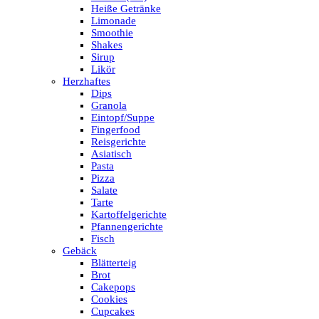
Heiße Getränke
Limonade
Smoothie
Shakes
Sirup
Likör
Herzhaftes
Dips
Granola
Eintopf/Suppe
Fingerfood
Reisgerichte
Asiatisch
Pasta
Pizza
Salate
Tarte
Kartoffelgerichte
Pfannengerichte
Fisch
Gebäck
Blätterteig
Brot
Cakepops
Cookies
Cupcakes