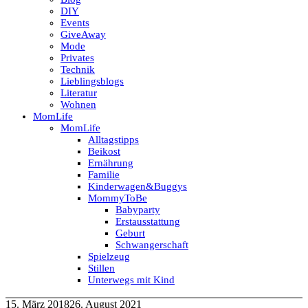
DIY
Events
GiveAway
Mode
Privates
Technik
Lieblingsblogs
Literatur
Wohnen
MomLife
MomLife
Alltagstipps
Beikost
Ernährung
Familie
Kinderwagen&Buggys
MommyToBe
Babyparty
Erstausstattung
Geburt
Schwangerschaft
Spielzeug
Stillen
Unterwegs mit Kind
15. März 2018
26. August 2021