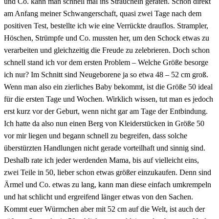
und Co. kann man schnell mal ins Straucheln geraten. Schon direkt
am Anfang meiner Schwangerschaft, quasi zwei Tage nach dem
positiven Test, bestellte ich wie eine Verrückte drauflos. Strampler,
Höschen, Strümpfe und Co. mussten her, um den Schock etwas zu
verarbeiten und gleichzeitig die Freude zu zelebrieren. Doch schon
schnell stand ich vor dem ersten Problem – Welche Größe besorge
ich nur? Im Schnitt sind Neugeborene ja so etwa 48 – 52 cm groß.
Wenn man also ein zierliches Baby bekommt, ist die Größe 50 ideal
für die ersten Tage und Wochen. Wirklich wissen, tut man es jedoch
erst kurz vor der Geburt, wenn nicht gar am Tage der Entbindung.
Ich hatte da also nun einen Berg von Kleiderstücken in Größe 50
vor mir liegen und begann schnell zu begreifen, dass solche
überstürzten Handlungen nicht gerade vorteilhaft und sinnig sind.
Deshalb rate ich jeder werdenden Mama, bis auf vielleicht eins,
zwei Teile in 50, lieber schon etwas größer einzukaufen. Denn sind
Ärmel und Co. etwas zu lang, kann man diese einfach umkrempeln
und hat schlicht und ergreifend länger etwas von den Sachen.
Kommt euer Würmchen aber mit 52 cm auf die Welt, ist auch der