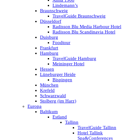
Anna 1908
Lindemann’s
Braunschweig
TravelGuide Braunschweig
Düsseldorf
Radisson Blu Media Harbour Hotel
Radisson Blu Scandinavia Hotel
Duisburg
Foodtour
Frankfurt
Hamburg
TravelGuide Hamburg
Meininger Hotel
Hessen
Lüneburger Heide
Bispingen
München
Krefeld
Schwarzwald
Stolberg (im Harz)
Europa
Baltikum
Estland
Tallinn
TravelGuide Tallinn
Hotel Tallink
Spa&Conferences