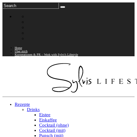
Home
Über mich
Kooperationen & PR – Work with Sylvi’s Lifestyle
Rezepte
Drinks
Eistee
Eiskaffee
Cocktail (ohne)
Cocktail (mit)
Punsch (mit)