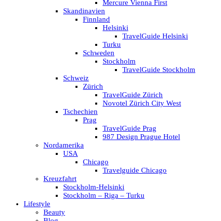
Mercure Vienna First
Skandinavien
Finnland
Helsinki
TravelGuide Helsinki
Turku
Schweden
Stockholm
TravelGuide Stockholm
Schweiz
Zürich
TravelGuide Zürich
Novotel Zürich City West
Tschechien
Prag
TravelGuide Prag
987 Design Prague Hotel
Nordamerika
USA
Chicago
Travelguide Chicago
Kreuzfahrt
Stockholm-Helsinki
Stockholm – Riga – Turku
Lifestyle
Beauty
Blog