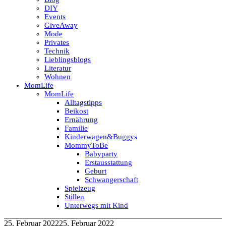
DIY
Events
GiveAway
Mode
Privates
Technik
Lieblingsblogs
Literatur
Wohnen
MomLife
MomLife
Alltagstipps
Beikost
Ernährung
Familie
Kinderwagen&Buggys
MommyToBe
Babyparty
Erstausstattung
Geburt
Schwangerschaft
Spielzeug
Stillen
Unterwegs mit Kind
25. Februar 2022
25. Februar 2022