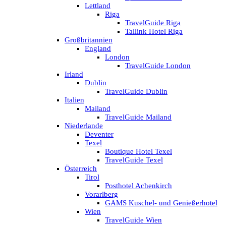
Lettland
Riga
TravelGuide Riga
Tallink Hotel Riga
Großbritannien
England
London
TravelGuide London
Irland
Dublin
TravelGuide Dublin
Italien
Mailand
TravelGuide Mailand
Niederlande
Deventer
Texel
Boutique Hotel Texel
TravelGuide Texel
Österreich
Tirol
Posthotel Achenkirch
Vorarlberg
GAMS Kuschel- und Genießerhotel
Wien
TravelGuide Wien