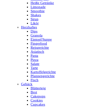
Heiße Getränke
Limonade
Smoothie
Shakes
Sirup
Likör
Herzhaftes
Dips
Granola
Eintopf/Suppe
Fingerfood
Reisgerichte
Asiatisch
Pasta
Pizza
Salate
Tarte
Kartoffelgerichte
Pfannengerichte
Fisch
Gebäck
Blätterteig
Brot
Cakepops
Cookies
Cupcakes