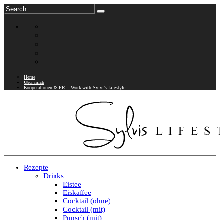
Home
Über mich
Kooperationen & PR – Work with Sylvi’s Lifestyle
Rezepte
Drinks
Eistee
Eiskaffee
Cocktail (ohne)
Cocktail (mit)
Punsch (mit)