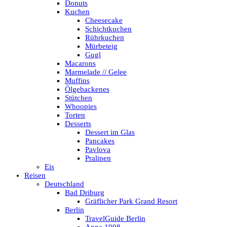
Donuts
Kuchen
Cheesecake
Schichtkuchen
Rührkuchen
Mürbeteig
Gugl
Macarons
Marmelade // Gelee
Muffins
Ölgebackenes
Stütchen
Whoopies
Torten
Desserts
Dessert im Glas
Pancakes
Pavlova
Pralinen
Eis
Reisen
Deutschland
Bad Driburg
Gräflicher Park Grand Resort
Berlin
TravelGuide Berlin