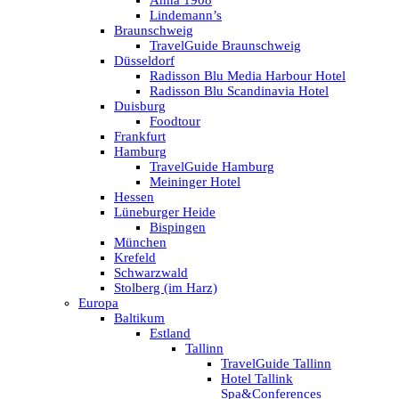
Anna 1908
Lindemann’s
Braunschweig
TravelGuide Braunschweig
Düsseldorf
Radisson Blu Media Harbour Hotel
Radisson Blu Scandinavia Hotel
Duisburg
Foodtour
Frankfurt
Hamburg
TravelGuide Hamburg
Meininger Hotel
Hessen
Lüneburger Heide
Bispingen
München
Krefeld
Schwarzwald
Stolberg (im Harz)
Europa
Baltikum
Estland
Tallinn
TravelGuide Tallinn
Hotel Tallink
Spa&Conferences