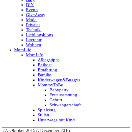
DIY
Events
GiveAway
Mode
Privates
Technik
Lieblingsblogs
Literatur
Wohnen
MomLife
MomLife
Alltagstipps
Beikost
Ernährung
Familie
Kinderwagen&Buggys
MommyToBe
Babyparty
Erstausstattung
Geburt
Schwangerschaft
Spielzeug
Stillen
Unterwegs mit Kind
27. Oktober 2015
7. Dezember 2016