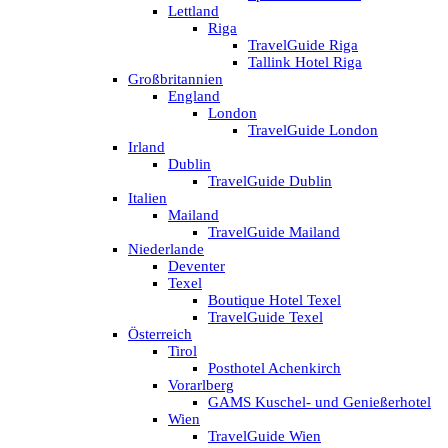
Lettland
Riga
TravelGuide Riga
Tallink Hotel Riga
Großbritannien
England
London
TravelGuide London
Irland
Dublin
TravelGuide Dublin
Italien
Mailand
TravelGuide Mailand
Niederlande
Deventer
Texel
Boutique Hotel Texel
TravelGuide Texel
Österreich
Tirol
Posthotel Achenkirch
Vorarlberg
GAMS Kuschel- und Genießerhotel
Wien
TravelGuide Wien