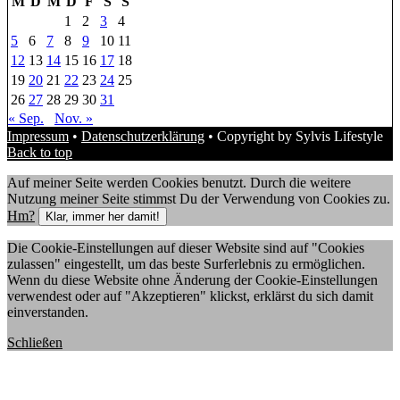
M
D
M
D
F
S
S
1
2
3
4
5
6
7
8
9
10
11
12
13
14
15
16
17
18
19
20
21
22
23
24
25
26
27
28
29
30
31
« Sep.
Nov. »
Impressum
•
Datenschutzerklärung
• Copyright by Sylvis Lifestyle
Back to top
Auf meiner Seite werden Cookies benutzt. Durch die weitere
Nutzung meiner Seite stimmst Du der Verwendung von Cookies zu.
Hm?
Klar, immer her damit!
Die Cookie-Einstellungen auf dieser Website sind auf "Cookies
zulassen" eingestellt, um das beste Surferlebnis zu ermöglichen.
Wenn du diese Website ohne Änderung der Cookie-Einstellungen
verwendest oder auf "Akzeptieren" klickst, erklärst du sich damit
einverstanden.
Schließen