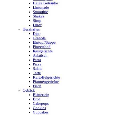
Heiße Getränke
Limonade
Smoothie
Shakes
Sirup
Likör
Herzhaftes
Dips
Granola
Eintopf/Suppe
Fingerfood
Reisgerichte
Asiatisch
Pasta
Pizza
Salate
Tarte
Kartoffelgerichte
Pfannengerichte
Fisch
Gebäck
Blätterteig
Brot
Cakepops
Cookies
Cupcakes