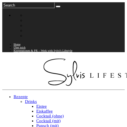
Home
Über mich
Kooperationen & PR – Work with Sylvi’s Lifestyle
Rezepte
Drinks
Eistee
Eiskaffee
Cocktail (ohne)
Cocktail (mit)
Punsch (mit)