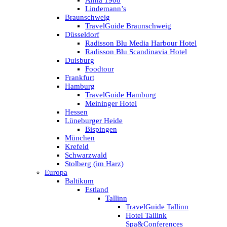
Anna 1908
Lindemann’s
Braunschweig
TravelGuide Braunschweig
Düsseldorf
Radisson Blu Media Harbour Hotel
Radisson Blu Scandinavia Hotel
Duisburg
Foodtour
Frankfurt
Hamburg
TravelGuide Hamburg
Meininger Hotel
Hessen
Lüneburger Heide
Bispingen
München
Krefeld
Schwarzwald
Stolberg (im Harz)
Europa
Baltikum
Estland
Tallinn
TravelGuide Tallinn
Hotel Tallink
Spa&Conferences