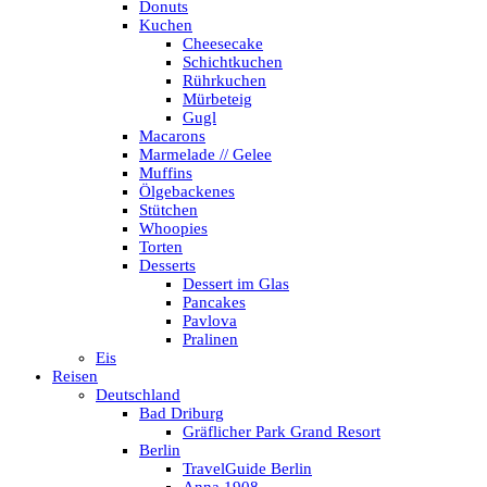
Donuts
Kuchen
Cheesecake
Schichtkuchen
Rührkuchen
Mürbeteig
Gugl
Macarons
Marmelade // Gelee
Muffins
Ölgebackenes
Stütchen
Whoopies
Torten
Desserts
Dessert im Glas
Pancakes
Pavlova
Pralinen
Eis
Reisen
Deutschland
Bad Driburg
Gräflicher Park Grand Resort
Berlin
TravelGuide Berlin