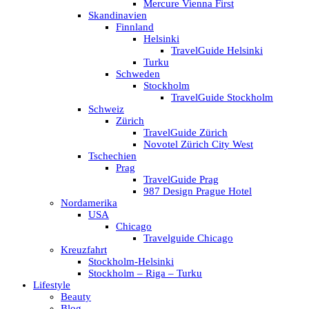
Mercure Vienna First
Skandinavien
Finnland
Helsinki
TravelGuide Helsinki
Turku
Schweden
Stockholm
TravelGuide Stockholm
Schweiz
Zürich
TravelGuide Zürich
Novotel Zürich City West
Tschechien
Prag
TravelGuide Prag
987 Design Prague Hotel
Nordamerika
USA
Chicago
Travelguide Chicago
Kreuzfahrt
Stockholm-Helsinki
Stockholm – Riga – Turku
Lifestyle
Beauty
Blog