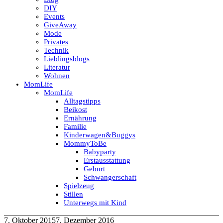
DIY
Events
GiveAway
Mode
Privates
Technik
Lieblingsblogs
Literatur
Wohnen
MomLife
MomLife
Alltagstipps
Beikost
Ernährung
Familie
Kinderwagen&Buggys
MommyToBe
Babyparty
Erstausstattung
Geburt
Schwangerschaft
Spielzeug
Stillen
Unterwegs mit Kind
7. Oktober 2015
7. Dezember 2016