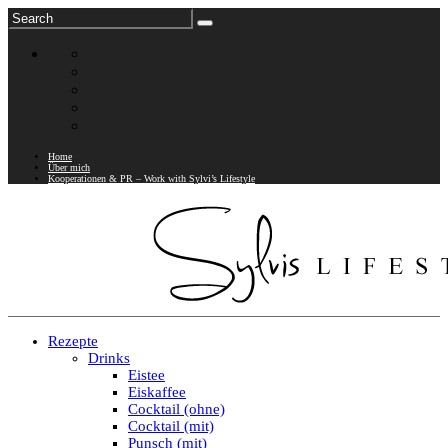
Home
Über mich
Kooperationen & PR – Work with Sylvi’s Lifestyle
Rezepte
Drinks
Eistee
Eiskaffee
Cocktail (ohne)
Cocktail (mit)
Punsch (mit)