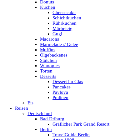
Donuts
Kuchen
Cheesecake
Schichtkuchen
Rührkuchen
Mürbeteig
Gugl
Macarons
Marmelade // Gelee
Muffins
Ölgebackenes
Stütchen
Whoopies
Torten
Desserts
Dessert im Glas
Pancakes
Pavlova
Pralinen
Eis
Reisen
Deutschland
Bad Driburg
Gräflicher Park Grand Resort
Berlin
TravelGuide Berlin