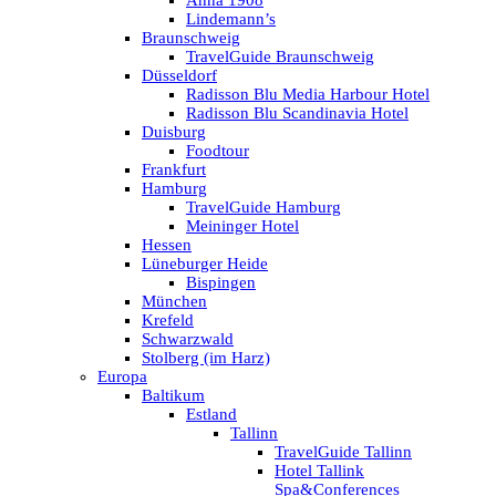
Anna 1908
Lindemann’s
Braunschweig
TravelGuide Braunschweig
Düsseldorf
Radisson Blu Media Harbour Hotel
Radisson Blu Scandinavia Hotel
Duisburg
Foodtour
Frankfurt
Hamburg
TravelGuide Hamburg
Meininger Hotel
Hessen
Lüneburger Heide
Bispingen
München
Krefeld
Schwarzwald
Stolberg (im Harz)
Europa
Baltikum
Estland
Tallinn
TravelGuide Tallinn
Hotel Tallink
Spa&Conferences