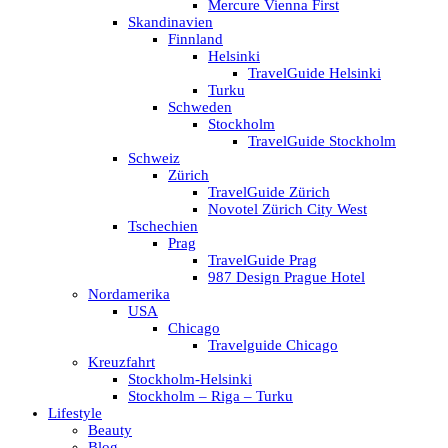
Mercure Vienna First
Skandinavien
Finnland
Helsinki
TravelGuide Helsinki
Turku
Schweden
Stockholm
TravelGuide Stockholm
Schweiz
Zürich
TravelGuide Zürich
Novotel Zürich City West
Tschechien
Prag
TravelGuide Prag
987 Design Prague Hotel
Nordamerika
USA
Chicago
Travelguide Chicago
Kreuzfahrt
Stockholm-Helsinki
Stockholm – Riga – Turku
Lifestyle
Beauty
Blog