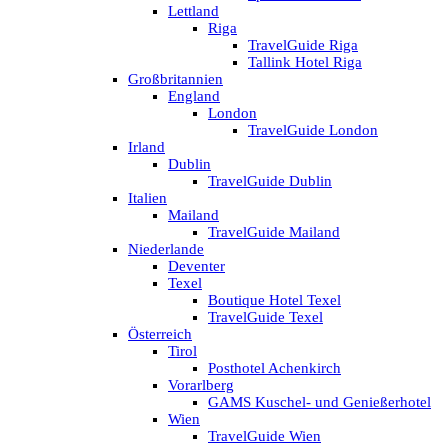
Lettland
Riga
TravelGuide Riga
Tallink Hotel Riga
Großbritannien
England
London
TravelGuide London
Irland
Dublin
TravelGuide Dublin
Italien
Mailand
TravelGuide Mailand
Niederlande
Deventer
Texel
Boutique Hotel Texel
TravelGuide Texel
Österreich
Tirol
Posthotel Achenkirch
Vorarlberg
GAMS Kuschel- und Genießerhotel
Wien
TravelGuide Wien