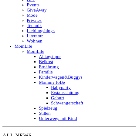
Events
GiveAway
Mode
Privates
Technik
Lieblingsblogs
Literatur
Wohnen
MomLife
MomLife
Alltagstipps
Beikost
Ernährung
Familie
Kinderwagen&Buggys
MommyToBe
Babyparty
Erstausstattung
Geburt
Schwangerschaft
Spielzeug
Stillen
Unterwegs mit Kind
ALL NEWS