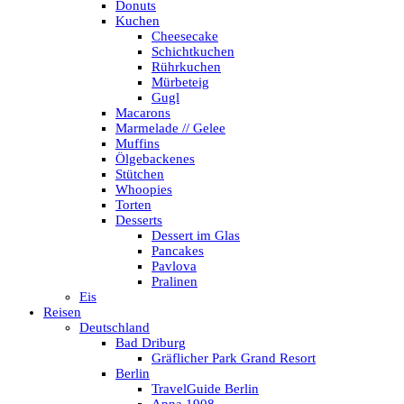
Donuts
Kuchen
Cheesecake
Schichtkuchen
Rührkuchen
Mürbeteig
Gugl
Macarons
Marmelade // Gelee
Muffins
Ölgebackenes
Stütchen
Whoopies
Torten
Desserts
Dessert im Glas
Pancakes
Pavlova
Pralinen
Eis
Reisen
Deutschland
Bad Driburg
Gräflicher Park Grand Resort
Berlin
TravelGuide Berlin