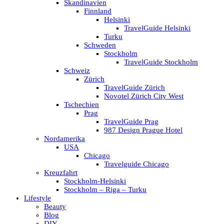
Skandinavien
Finnland
Helsinki
TravelGuide Helsinki
Turku
Schweden
Stockholm
TravelGuide Stockholm
Schweiz
Zürich
TravelGuide Zürich
Novotel Zürich City West
Tschechien
Prag
TravelGuide Prag
987 Design Prague Hotel
Nordamerika
USA
Chicago
Travelguide Chicago
Kreuzfahrt
Stockholm-Helsinki
Stockholm – Riga – Turku
Lifestyle
Beauty
Blog
DIY