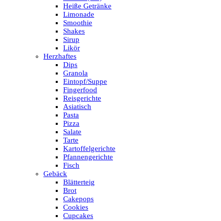
Heiße Getränke
Limonade
Smoothie
Shakes
Sirup
Likör
Herzhaftes
Dips
Granola
Eintopf/Suppe
Fingerfood
Reisgerichte
Asiatisch
Pasta
Pizza
Salate
Tarte
Kartoffelgerichte
Pfannengerichte
Fisch
Gebäck
Blätterteig
Brot
Cakepops
Cookies
Cupcakes