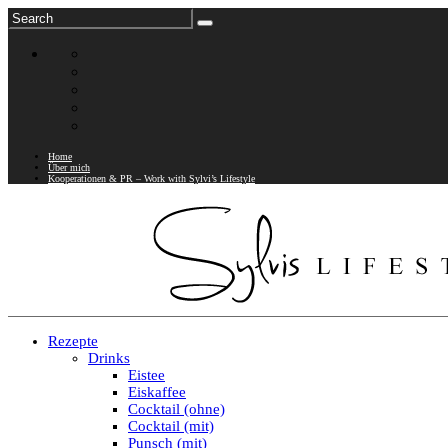
Home
Über mich
Kooperationen & PR – Work with Sylvi’s Lifestyle
Rezepte
Drinks
Eistee
Eiskaffee
Cocktail (ohne)
Cocktail (mit)
Punsch (mit)