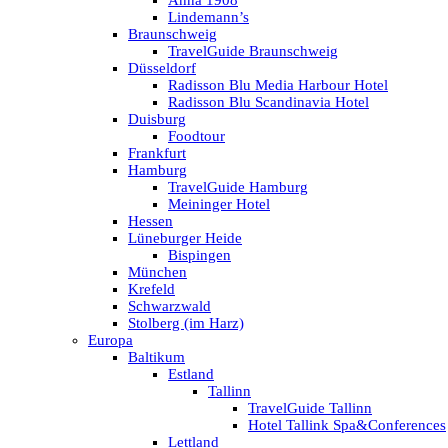
Anna 1908
Lindemann’s
Braunschweig
TravelGuide Braunschweig
Düsseldorf
Radisson Blu Media Harbour Hotel
Radisson Blu Scandinavia Hotel
Duisburg
Foodtour
Frankfurt
Hamburg
TravelGuide Hamburg
Meininger Hotel
Hessen
Lüneburger Heide
Bispingen
München
Krefeld
Schwarzwald
Stolberg (im Harz)
Europa
Baltikum
Estland
Tallinn
TravelGuide Tallinn
Hotel Tallink Spa&Conferences
Lettland