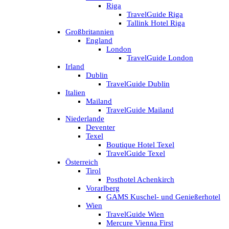
Riga
TravelGuide Riga
Tallink Hotel Riga
Großbritannien
England
London
TravelGuide London
Irland
Dublin
TravelGuide Dublin
Italien
Mailand
TravelGuide Mailand
Niederlande
Deventer
Texel
Boutique Hotel Texel
TravelGuide Texel
Österreich
Tirol
Posthotel Achenkirch
Vorarlberg
GAMS Kuschel- und Genießerhotel
Wien
TravelGuide Wien
Mercure Vienna First